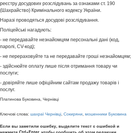
реєстру досудових розслідувань за ознаками ст. 190
(Шахрайство) Кримінального кодексу України.
Наразі проводяться досудові розслідування.
Поліцейські нагадують:
- не передавайте незнайомцям персональні дані (код,
паролі, CV-код);
- не перераховуйте та не передавайте гроші незнайомцям;
- здійснюйте оплату лише після отримання товару чи
послуги;
- довіряйте лише офіційним сайтам продажу товарів і
послуг.
Платинова Буковина, Чернівці
Ключові слова:
шахраї Чернівці
,
Сокиряни
,
мошенники Буковина
Если вы заметили ошибку, выделите текст с ошибкой и
нажмите Ctrl+Enter, чтобы сообщить об этом редакции