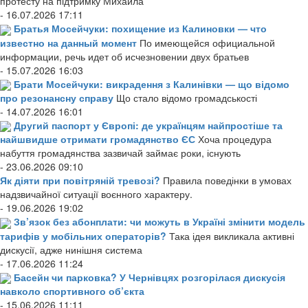
протесту на підтримку Михайла
- 16.07.2026 17:11
Братья Мосейчуки: похищение из Калиновки — что
известно на данный момент
По имеющейся официальной
информации, речь идет об исчезновении двух братьев
- 15.07.2026 16:03
Брати Мосейчуки: викрадення з Калинівки — що відомо
про резонансну справу
Що стало відомо громадськості
- 14.07.2026 16:01
Другий паспорт у Європі: де українцям найпростіше та
найшвидше отримати громадянство ЄС
Хоча процедура
набуття громадянства зазвичай займає роки, існують
- 23.06.2026 09:10
Як діяти при повітряній тревозі?
Правила поведінки в умовах
надзвичайної ситуації воєнного характеру.
- 19.06.2026 19:02
Зв’язок без абонплати: чи можуть в Україні змінити модель
тарифів у мобільних операторів?
Така ідея викликала активні
дискусії, адже нинішня система
- 17.06.2026 11:24
Басейн чи парковка? У Чернівцях розгорілася дискусія
навколо спортивного об’єкта
- 15.06.2026 11:11