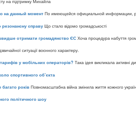
сту на підтримку Михайла
но на данный момент
По имеющейся официальной информации, реч
о резонансну справу
Що стало відомо громадськості
айшвидше отримати громадянство ЄС
Хоча процедура набуття гром
звичайної ситуації воєнного характеру.
ь тарифів у мобільних операторів?
Така ідея викликала активні д
коло спортивного об’єкта
е багато років
Повномасштабна війна змінила життя кожного украї
ного політичного шоу