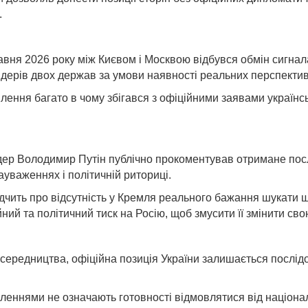
.
равня 2026 року між Києвом і Москвою відбувся обмін сигна
 лідерів двох держав за умови наявності реальних перспекти
ення багато в чому збігався з офіційними заявами українс
ідер Володимир Путін публічно прокоментував отримане пос
уваженнях і політичній риториці.
відчить про відсутність у Кремля реального бажання шукати
ий та політичний тиск на Росію, щоб змусити її змінити сво
осередництва, офіційна позиція України залишається послід
омленнями не означають готовності відмовлятися від націон