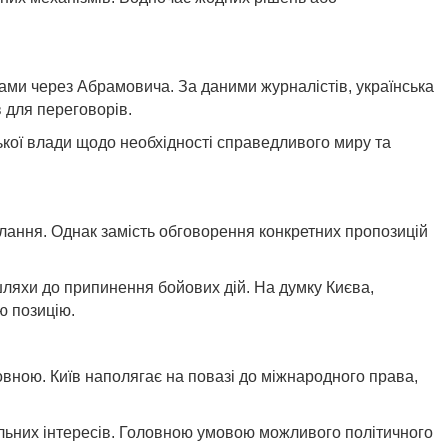
лами через Абрамовича. За даними журналістів, українська
в для переговорів.
ької влади щодо необхідності справедливого миру та
лання. Однак замість обговорення конкретних пропозицій
 шляхи до припинення бойових дій. На думку Києва,
ю позицію.
овною. Київ наполягає на повазі до міжнародного права,
альних інтересів. Головною умовою можливого політичного