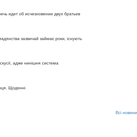
ь идет об исчезновении двух братьев
адянства зазвичай займає роки, існують
искусії, адже нинішня система
нця. Щоденні
Всі новини