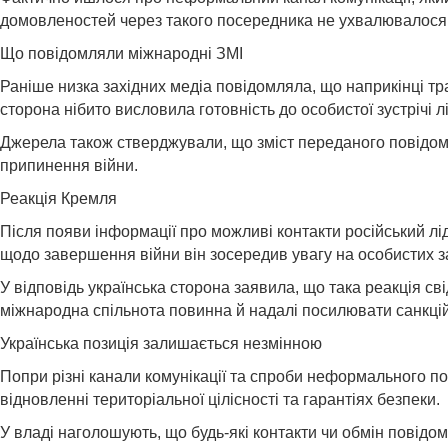
домовленостей через такого посередника не ухвалювалося
Що повідомляли міжнародні ЗМІ
Раніше низка західних медіа повідомляла, що наприкінці т
сторона нібито висловила готовність до особистої зустрічі
Джерела також стверджували, що зміст переданого повідомл
припинення війни.
Реакція Кремля
Після появи інформації про можливі контакти російський л
щодо завершення війни він зосередив увагу на особистих за
У відповідь українська сторона заявила, що така реакція с
міжнародна спільнота повинна й надалі посилювати санкційн
Українська позиція залишається незмінною
Попри різні канали комунікації та спроби неформального п
відновленні територіальної цілісності та гарантіях безпеки.
У владі наголошують, що будь-які контакти чи обмін повід