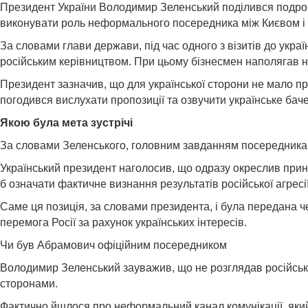
Президент України Володимир Зеленський поділився подроб
виконувати роль неформального посередника між Києвом і
За словами глави держави, під час одного з візитів до укр
російським керівництвом. При цьому бізнесмен наполягав на
Президент зазначив, що для української сторони не мало пр
погодився вислухати пропозиції та озвучити українське баче
Якою була мета зустрічі
За словами Зеленського, головним завданням посередника б
Український президент наголосив, що одразу окреслив принц
б означати фактичне визнання результатів російської агресії
Саме ця позиція, за словами президента, і була передана ч
перемога Росії за рахунок українських інтересів.
Чи був Абрамович офіційним посередником
Володимир Зеленський зауважив, що не розглядав російсько
сторонами.
Фактично йшлося про неформальний канал комунікації, який