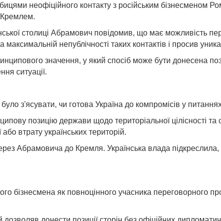
ицями неофіційного контакту з російським бізнесменом Ром
 Кремлем.
аїнської столиці Абрамович повідомив, що має можливість пе
 максимальній непублічності таких контактів і просив уника
инципового значення, у який спосіб може бути донесена поз
ння ситуації.
уло з'ясувати, чи готова Україна до компромісів у питання
ипову позицію держави щодо територіальної цілісності та су
 або втрату українських територій.
ерез Абрамовича до Кремля. Українська влада підкреслила, щ
го бізнесмена як повноцінного учасника переговорного про
 дозволяв донести позиції сторін без офіційних дипломати