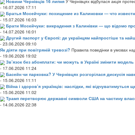
Новини Чернівців 16 липня
У Чернівцях відбулася акція проте
- 16.07.2026 17:11
Братья Мосейчуки: похищение из Калиновки — что извест
- 15.07.2026 16:03
Брати Мосейчуки: викрадення з Калинівки — що відомо пр
- 14.07.2026 16:01
Другий паспорт у Європі: де українцям найпростіше та н
- 23.06.2026 09:10
Як діяти при повітряній тревозі?
Правила поведінки в умовах над
- 19.06.2026 19:02
Зв’язок без абонплати: чи можуть в Україні змінити модел
- 17.06.2026 11:24
Басейн чи парковка? У Чернівцях розгорілася дискусія нав
- 15.06.2026 11:11
Війна і здоров’я українців: наслідки, які відчуватимуться щ
- 15.06.2026 11:02
Трамп перетворює державні символи США на частину влас
- 14.06.2026 22:38