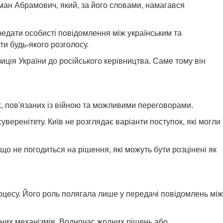
ан Абрамович, який, за його словами, намагався
редати особисті повідомлення між українським та
ти будь-якого розголосу.
иція України до російського керівництва. Саме тому він
х, пов'язаних із війною та можливими переговорами.
веренітету. Київ не розглядає варіанти поступок, які могли
о не погодиться на рішення, які можуть бути розцінені як
цесу. Його роль полягала лише у передачі повідомлень між
чних механізмів. Водночас жодних рішень або