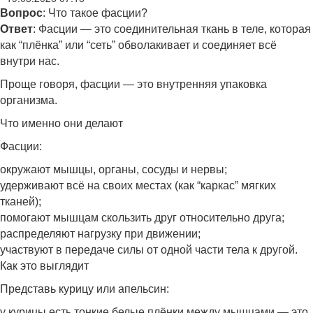
Вопрос
: Что такое фасции?
Ответ
: Фасции — это соединительная ткань в теле, которая
как “плёнка” или “сеть” обволакивает и соединяет всё
внутри нас.
Проще говоря, фасции — это внутренняя упаковка
организма.
Что именно они делают
Фасции:
окружают мышцы, органы, сосуды и нервы;
удерживают всё на своих местах (как “каркас” мягких
тканей);
помогают мышцам скользить друг относительно друга;
распределяют нагрузку при движении;
участвуют в передаче силы от одной части тела к другой.
Как это выглядит
Представь курицу или апельсин:
у курицы есть тонкие белые плёнки между мышцами — это