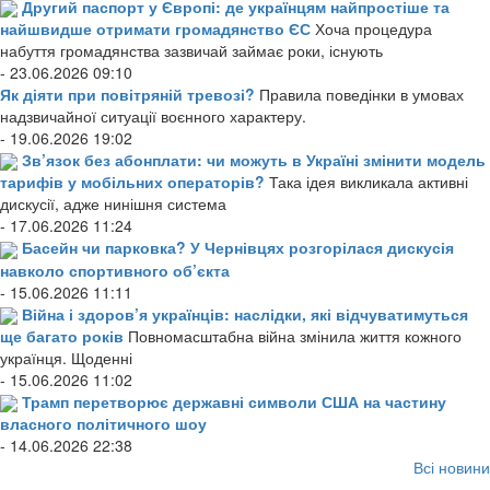
Другий паспорт у Європі: де українцям найпростіше та
найшвидше отримати громадянство ЄС
Хоча процедура
набуття громадянства зазвичай займає роки, існують
- 23.06.2026 09:10
Як діяти при повітряній тревозі?
Правила поведінки в умовах
надзвичайної ситуації воєнного характеру.
- 19.06.2026 19:02
Зв’язок без абонплати: чи можуть в Україні змінити модель
тарифів у мобільних операторів?
Така ідея викликала активні
дискусії, адже нинішня система
- 17.06.2026 11:24
Басейн чи парковка? У Чернівцях розгорілася дискусія
навколо спортивного об’єкта
- 15.06.2026 11:11
Війна і здоров’я українців: наслідки, які відчуватимуться
ще багато років
Повномасштабна війна змінила життя кожного
українця. Щоденні
- 15.06.2026 11:02
Трамп перетворює державні символи США на частину
власного політичного шоу
- 14.06.2026 22:38
Всі новини