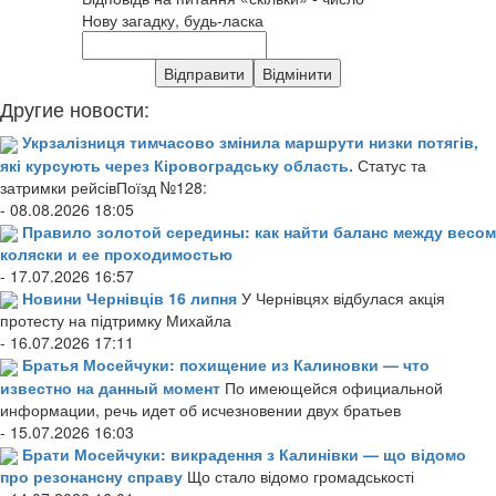
Нову загадку, будь-ласка
Другие новости:
Укрзалізниця тимчасово змінила маршрути низки потягів,
які курсують через Кіровоградську область.
Статус та
затримки рейсівПоїзд №128:
- 08.08.2026 18:05
Правило золотой середины: как найти баланс между весом
коляски и ее проходимостью
- 17.07.2026 16:57
Новини Чернівців 16 липня
У Чернівцях відбулася акція
протесту на підтримку Михайла
- 16.07.2026 17:11
Братья Мосейчуки: похищение из Калиновки — что
известно на данный момент
По имеющейся официальной
информации, речь идет об исчезновении двух братьев
- 15.07.2026 16:03
Брати Мосейчуки: викрадення з Калинівки — що відомо
про резонансну справу
Що стало відомо громадськості