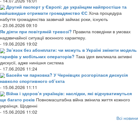
- 14.07.2026 16:01
Другий паспорт у Європі: де українцям найпростіше та
найшвидше отримати громадянство ЄС
Хоча процедура
набуття громадянства зазвичай займає роки, існують
- 23.06.2026 09:10
Як діяти при повітряній тревозі?
Правила поведінки в умовах
надзвичайної ситуації воєнного характеру.
- 19.06.2026 19:02
Зв’язок без абонплати: чи можуть в Україні змінити модель
тарифів у мобільних операторів?
Така ідея викликала активні
дискусії, адже нинішня система
- 17.06.2026 11:24
Басейн чи парковка? У Чернівцях розгорілася дискусія
навколо спортивного об’єкта
- 15.06.2026 11:11
Війна і здоров’я українців: наслідки, які відчуватимуться
ще багато років
Повномасштабна війна змінила життя кожного
українця. Щоденні
- 15.06.2026 11:02
Всі новини