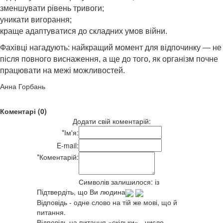
зменшувати рівень тривоги;
уникати вигорання;
краще адаптуватися до складних умов війни.
Фахівці нагадують: найкращий момент для відпочинку — не
після повного виснаження, а ще до того, як організм почне
працювати на межі можливостей.
Анна Горбань
Коментарі (0)
Додати свій коментарій:
*
Ім'я:
E-mail:
*
Коментарій:
Символів залишилося:
із
Підтвердіть, що Ви людина
Відповідь - одне слово на тій же мові, що й
питання.
Відповідь на питання «скільки» - число