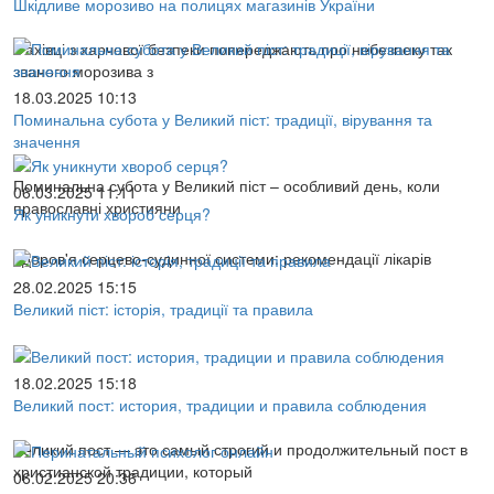
Шкідливе морозиво на полицях магазинів України
Фахівці з харчової безпеки попереджають про небезпеку так
званого морозива з
18.03.2025 10:13
Поминальна субота у Великий піст: традиції, вірування та
значення
Поминальна субота у Великий піст – особливий день, коли
06.03.2025 11:11
православні християни
Як уникнути хвороб серця?
Здоров'я серцево-судинної системи: рекомендації лікарів
28.02.2025 15:15
Великий піст: історія, традиції та правила
18.02.2025 15:18
Великий пост: история, традиции и правила соблюдения
Великий пост — это самый строгий и продолжительный пост в
христианской традиции, который
06.02.2025 20:36