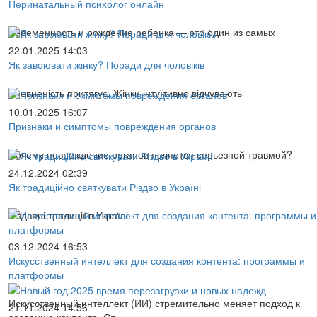
Перинатальный психолог онлайн
Беременность и рождение ребенка — это один из самых
22.01.2025 14:03
Як завоювати жінку? Поради для чоловіків
Впевненість притягує. Жінки інтуїтивно відчувають
10.01.2025 16:07
Признаки и симптомы повреждения органов
Почему повреждение органов является серьезной травмой?
24.12.2024 02:39
Як традиційно святкувати Різдво в Україні
Різдвяні традиції в Україні
03.12.2024 16:53
Искусственный интеллект для создания контента: программы и
платформы
Искусственный интеллект (ИИ) стремительно меняет подход к
21.11.2024 14:56
созданию контента. От