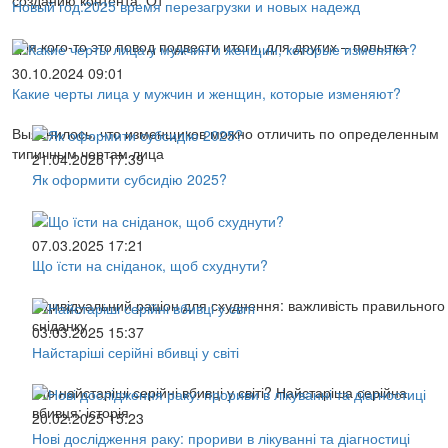
Новый год:2025 время перезагрузки и новых надежд
Для кого-то это повод подвести итоги, для других – попытка
30.10.2024 09:01
Какие черты лица у мужчин и женщин, которые изменяют?
Выяснилось, что изменщиков можно отличить по определенным
типичным чертам лица
21.04.2025 17:39
Як оформити субсидію 2025?
07.03.2025 17:21
Що їсти на сніданок, щоб схуднути?
Індивідуальний раціон для схуднення: важливість правильного
сніданку
03.03.2025 15:37
Найстаріші серійні вбивці у світі
Хто найстаріші серійні вбивці у світі? Найстаріша серійна
вбивця: історія
20.02.2025 15:23
Нові дослідження раку: прориви в лікуванні та діагностиці