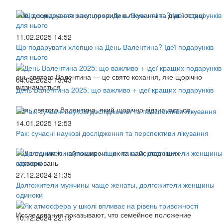
Нові дослідження раку: прориви в лікуванні та діагностиці
11.02.2025 14:52
Що подарувати хлопцю на День Валентина? Ідеї подарунків
для нього
ень святого Валентина — це свято кохання, яке щорічно
04.02.2025 13:43
відзначається
День Валентина 2025: що важливо + ідеї кращих подарунків
День святого Валентина, який щорічно відзначається ...
14.01.2025 12:53
Рак: сучасні наукові дослідження та перспективи лікування
Рак є одним із найпоширеніших та найскладніших
захворювань
27.12.2024 21:35
Долгожители мужчины чаще женаты, долгожители женщины
одиноки
Исследования показывают, что семейное положение
10.12.2024 22:19