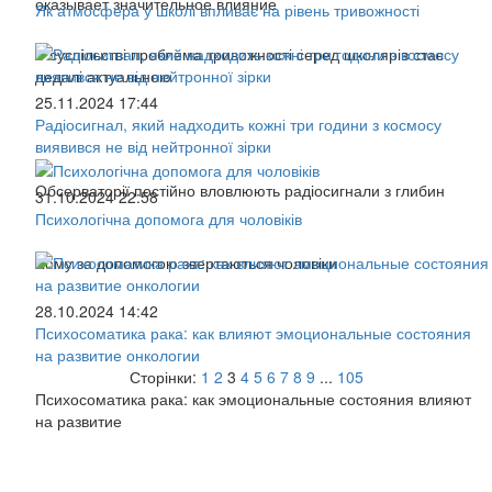
оказывает значительное влияние
Як атмосфера у школі впливає на рівень тривожності
У суспільстві проблема тривожності серед школярів стає
дедалі актуальною
25.11.2024 17:44
Радіосигнал, який надходить кожні три години з космосу
виявився не від нейтронної зірки
Обсерваторії постійно вловлюють радіосигнали з глибин
31.10.2024 22:58
Психологічна допомога для чоловіків
Чому за допомогою звертаються чоловіки
28.10.2024 14:42
Психосоматика рака: как влияют эмоциональные состояния
на развитие онкологии
Сторінки:
1
2
3
4
5
6
7
8
9
...
105
Психосоматика рака: как эмоциональные состояния влияют
на развитие