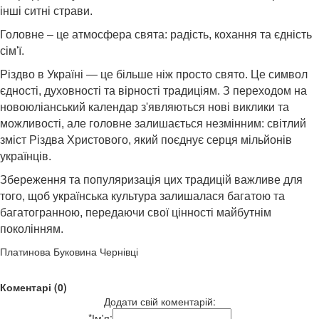
інші ситні страви.
Головне – це атмосфера свята: радість, кохання та єдність
сім'ї.
Різдво в Україні — це більше ніж просто свято. Це символ
єдності, духовності та вірності традиціям. З переходом на
новоюліанський календар з'являються нові виклики та
можливості, але головне залишається незмінним: світлий
зміст Різдва Христового, який поєднує серця мільйонів
українців.
Збереження та популяризація цих традицій важливе для
того, щоб українська культура залишалася багатою та
багатогранною, передаючи свої цінності майбутнім
поколінням.
Платинова Буковина Чернівці
Коментарі (0)
Додати свій коментарій:
*
Ім'я: