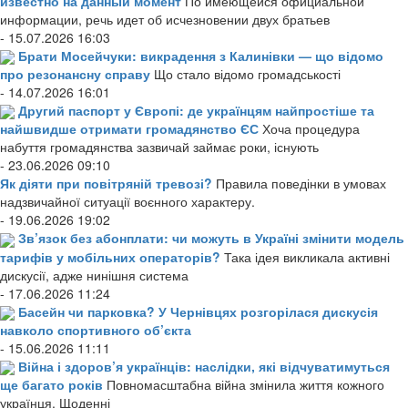
известно на данный момент
По имеющейся официальной
информации, речь идет об исчезновении двух братьев
- 15.07.2026 16:03
Брати Мосейчуки: викрадення з Калинівки — що відомо
про резонансну справу
Що стало відомо громадськості
- 14.07.2026 16:01
Другий паспорт у Європі: де українцям найпростіше та
найшвидше отримати громадянство ЄС
Хоча процедура
набуття громадянства зазвичай займає роки, існують
- 23.06.2026 09:10
Як діяти при повітряній тревозі?
Правила поведінки в умовах
надзвичайної ситуації воєнного характеру.
- 19.06.2026 19:02
Зв’язок без абонплати: чи можуть в Україні змінити модель
тарифів у мобільних операторів?
Така ідея викликала активні
дискусії, адже нинішня система
- 17.06.2026 11:24
Басейн чи парковка? У Чернівцях розгорілася дискусія
навколо спортивного об’єкта
- 15.06.2026 11:11
Війна і здоров’я українців: наслідки, які відчуватимуться
ще багато років
Повномасштабна війна змінила життя кожного
українця. Щоденні