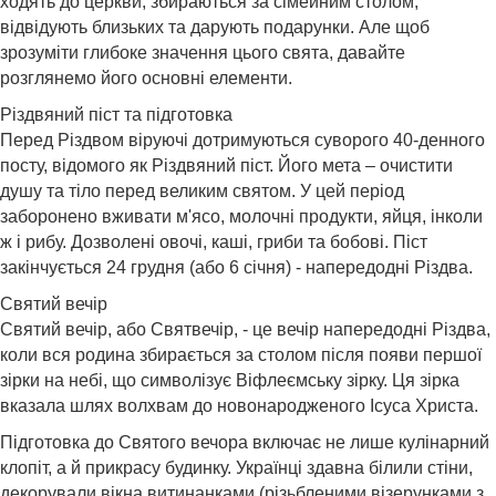
ходять до церкви, збираються за сімейним столом,
відвідують близьких та дарують подарунки. Але щоб
зрозуміти глибоке значення цього свята, давайте
розглянемо його основні елементи.
Різдвяний піст та підготовка
Перед Різдвом віруючі дотримуються суворого 40-денного
посту, відомого як Різдвяний піст. Його мета – очистити
душу та тіло перед великим святом. У цей період
заборонено вживати м'ясо, молочні продукти, яйця, інколи
ж і рибу. Дозволені овочі, каші, гриби та бобові. Піст
закінчується 24 грудня (або 6 січня) - напередодні Різдва.
Святий вечір
Святий вечір, або Святвечір, - це вечір напередодні Різдва,
коли вся родина збирається за столом після появи першої
зірки на небі, що символізує Віфлеємську зірку. Ця зірка
вказала шлях волхвам до новонародженого Ісуса Христа.
Підготовка до Святого вечора включає не лише кулінарний
клопіт, а й прикрасу будинку. Українці здавна білили стіни,
декорували вікна витинанками (різьбленими візерунками з