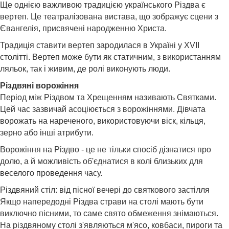
Ще однією важливою традицією українського Різдва є
вертеп. Це театралізована вистава, що зображує сцени з
Євангелія, присвячені народженню Христа.
Традиція ставити вертеп зародилася в Україні у XVII
столітті. Вертеп може бути як статичним, з використанням
ляльок, так і живим, де ролі виконують люди.
Різдвяні ворожіння
Період між Різдвом та Хрещенням називають Святками.
Цей час зазвичай асоціюється з ворожіннями. Дівчата
ворожать на нареченого, використовуючи віск, кільця,
зерно або інші атрибути.
Ворожіння на Різдво - це не тільки спосіб дізнатися про
долю, а й можливість об'єднатися в колі близьких для
веселого проведення часу.
Різдвяний стіл: від пісної вечері до святкового застілля
Якщо напередодні Різдва страви на столі мають бути
виключно пісними, то саме свято обмеження знімаються.
На різдвяному столі з'являються м'ясо, ковбаси, пироги та