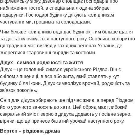
Віфлеємську зірку, дзвонар сповіщає господарів про
наближення гостей, а спеціальна людина збирає
подарунки. Господарі будинку дякують колядникам
частуваннями, грошима та солодощами.
Чим більше колядників відвідає будинок, тим більше щастя
та достатку очікується наступного року. Особливо колоритно
ця традиція має вигляд у західних регіонах України, де
збереглися старовинні обряди та костюми.
Дідух - символ родючості та життя
Дідух – це головний символ українського Різдва. Він є
сніпом з пшениці, вівса або жита, який ставлять у кут
будинку біля ікони. Дідух символізує врожай, родючість та
зв'язок поколінь.
Сніп для дідуха збирають ще під час жнив, а перед Різдвом
його урочисто заносять до хати. Цей обряд має глибокий
сакральний зміст: зерно з дидуха додають у посівне зерно,
вірячи, що це принесе багатий урожай наступного року.
Вертеп – різдвяна драма