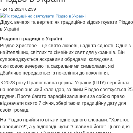
- 24.12.2024 02:39
Дідух, вечеря та вертеп: як традиційно відсвяткувати Різдво
в Україні
Різдвяні традиції в Україні
Різдво Христове – це свято любові, надії та єдності. Одне з
найтепліших, світлих та сімейних свят для українців. Він
супроводжується яскравими обрядами, колядками,
святковою вечерею та сакральними символами, які
дбайливо передаються з покоління до покоління.
З 2023 року Православна церква України (ПЦУ) перейшла
на новоюліанський календар, за яким Різдво святкується 25
грудня. Проте багато парафій залишили за собою право
відзначати свято 7 січня, зберігаючи традиційну дату для
своїх громад.
На Різдво прийнято вітати одне одного словами: "Христос
народився!", а у відповідь чути: "Славимо його!" Цього дня