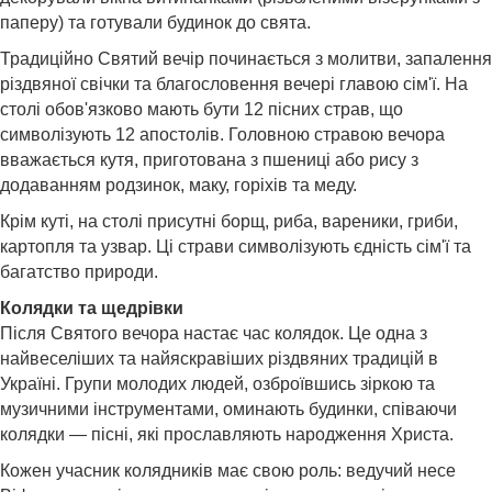
паперу) та готували будинок до свята.
Традиційно Святий вечір починається з молитви, запалення
різдвяної свічки та благословення вечері главою сім'ї. На
столі обов'язково мають бути 12 пісних страв, що
символізують 12 апостолів. Головною стравою вечора
вважається кутя, приготована з пшениці або рису з
додаванням родзинок, маку, горіхів та меду.
Крім куті, на столі присутні борщ, риба, вареники, гриби,
картопля та узвар. Ці страви символізують єдність сім'ї та
багатство природи.
Колядки та щедрівки
Після Святого вечора настає час колядок. Це одна з
найвеселіших та найяскравіших різдвяних традицій в
Україні. Групи молодих людей, озброївшись зіркою та
музичними інструментами, оминають будинки, співаючи
колядки — пісні, які прославляють народження Христа.
Кожен учасник колядників має свою роль: ведучий несе