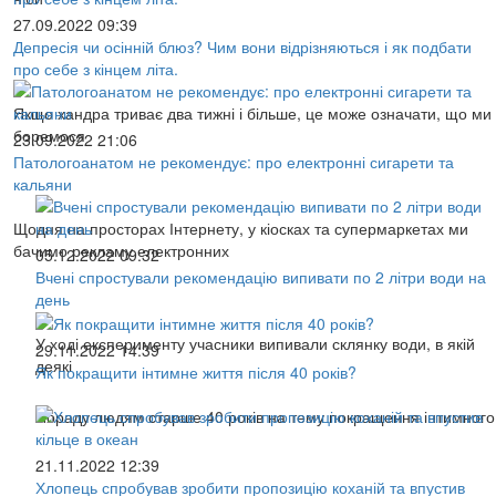
27.09.2022 09:39
Депресія чи осінній блюз? Чим вони відрізняються і як подбати
про себе з кінцем літа.
Якщо хандра триває два тижні і більше, це може означати, що ми
боремося
23.09.2022 21:06
Патологоанатом не рекомендує: про електронні сигарети та
кальяни
Щодня на просторах Інтернету, у кіосках та супермаркетах ми
бачимо рекламу електронних
05.12.2022 09:32
Вчені спростували рекомендацію випивати по 2 літри води на
день
У ході експерименту учасники випивали склянку води, в якій
29.11.2022 14:39
деякі
Як покращити інтимне життя після 40 років?
Пораду людям старше 40 років на тему покращення інтимного
21.11.2022 12:39
Хлопець спробував зробити пропозицію коханій та впустив