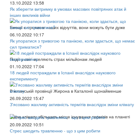
13.10.2022 13:58
Як зберегти витримку в умовах масових повітряних атак й
інших викликів війни
Емоції є проявом наших відчуттів, вони можуть бути дуже
06.10.2022 10:17
Як упоратися з тривогою та панікою, коли здається, що немає
сил триматися?
Події у світі вселяють страх мільйонам людей
01.10.2022 17:04
18 людей постраждали в Іспанії внаслідок наукового
експерименту
В іспанській провінції Жирона в Каталонії щонайменше
26.09.2022 15:47
З'ясовано жахливу активність термітів внаслідок зміни клімату
Зміна клімату збільшить місце існування термітів на планеті
20.09.2022 10:51
Стрес шкодить травленню - що з цим робити