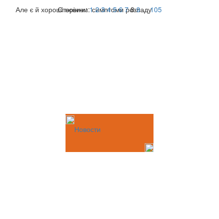
Але є й хороші новини: симптоми розладу
Сторінки:
1
2
3
4
5
6
7
8
9
...
105
Новости