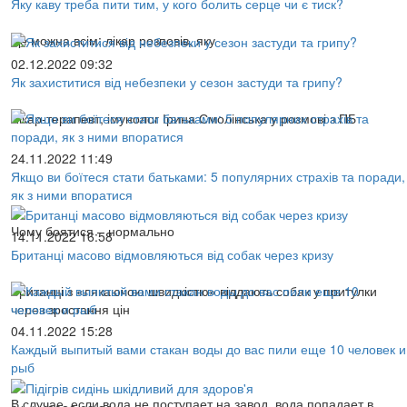
Яку каву треба пити тим, у кого болить серце чи є тиск?
Це можна всім: лікар розповів, яку
02.12.2022 09:32
Як захиститися від небезпеки у сезон застуди та грипу?
Лікар-терапевт, імунолог Ірина Смолінська у розмові з ПБ
24.11.2022 11:49
Якщо ви боїтеся стати батьками: 5 популярних страхів та поради,
як з ними впоратися
Чому боятися – нормально
14.11.2022 16:58
Британці масово відмовляються від собак через кризу
Британці з «лякаючою швидкістю» віддають собак у притулки
через зростання цін
04.11.2022 15:28
Каждый выпитый вами стакан воды до вас пили еще 10 человек и
рыб
В случае, если вода не поступает на завод, вода попадает в