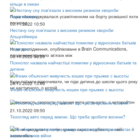
кільце в океан
Пара насолоджувалася усамітненням на борту розкішної яхти
посеред
09.11.2022 10:50
Нестачу сну пов'язали з високим ризиком хвороби
Альцгеймера
Нове дослідження, опубліковане в Brain Communications,
продемонструвало зв'язок між
03.11.2022 08:29
Психолог назвала найчастіші помилки у відносинах батьків та
дитини
Куди поїхати відпочивати, чи піде дитина до школи цього року
28.10.2022 13:06
чи наступного, о котрій
Физик объяснил живучесть кошек при прыжке с высоты
Зависимость скорости падения кота от высоты, с которой он
21.10.2022 09:50
Техогляд авто перед зимою. Що треба зробити восени?
Щоб не шкодувати потім, краще зараз подбає про свій
автомобіль