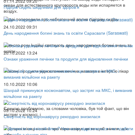
01.11.2022 09:20
океан для естественного круговорота воды или испаряется в
Підігрів сидінь шкідливий для здоров'я
воздух.
Лікарі попередили про небезпечний вплив підігріву сидінь
24.10.2022 09:31
День народження богині знань та освіти Сарасвати (Saraswati)
Кожного року Індійці святкують день народження богині знань та
освіти
20.10.2022 13:24
Ознаки ураження печінки та продукти для відновлення печінки
Основні продукти відновлення печінки назвала в інтерв'ю лікар
10.10.2022 10:06
Шахрай прикинувся космонавтом, що застряг на МКС, і виманив
мільйони на ракету
Єдиною проблемою, за словами чоловіка, був той факт, що він
03.10.2022 10:24
застряг у космосі, і
Смертність від коронавірусу рекордно знизилася
В останні місяці новини про коронавірус не те щоб зникли, але
ніби