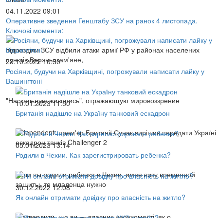
04.11.2022 09:01
Оперативне зведення Генштабу ЗСУ на ранок 4 листопада.
Ключові моменти:
підрозділи ЗСУ відбили атаки армії РФ у районах населених
пунктів Верхньокам'яне,
28.10.2022 10:30
Росіяни, будучи на Харківщині, погрожували написати лайку у
Вашингтоні
"Наскальную живопись", отражающую мировоззрение
10.01.2023 11:50
Британія надішле на Україну танковий ескадрон
Independent: прем'єр Британії Сунак вирішив передати Україні
ескадрон танків Challenger 2
05.01.2023 13:14
Родили в Чехии. Как зарегистрировать ребенка?
Если вы родили ребенка в Чехии, имея визу временной
защиты, то младенца нужно
30.12.2022 12:08
Як онлайн отримати довідку про власність на житло?
Підтвердити, що ви — власник нерухомості: як о