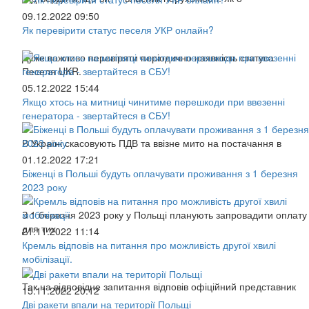
09.12.2022 09:50
Як перевірити статус песеля УКР онлайн?
Дуже важливо перевіряти періодично наявність статуса
Песеля UKR.
05.12.2022 15:44
Якщо хтось на митниці чинитиме перешкоди при ввезенні
генератора - звертайтеся в СБУ!
В Україні скасовують ПДВ та ввізне мито на постачання в
01.12.2022 17:21
Біженці в Польші будуть оплачувати проживання з 1 березня
2023 року
З 1 березня 2023 року у Польщі планують запровадити оплату
для тих
21.11.2022 11:14
Кремль відповів на питання про можливість другої хвилі
мобілізації.
Так на відповідне запитання відповів офіційний представник
15.11.2022 20:12
Дві ракети впали на території Польщі