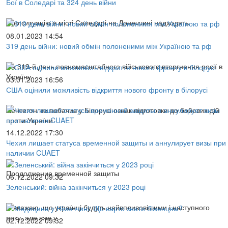
Бої в Соледарі та 324 день війни
Про ситуацію в місті Соледарі на Донеччині надходять
08.01.2023 14:54
319 день війни: новий обмін полоненими між Україною та рф
На 319-й день повномасштабного військового вторгнення росії в
Україну
03.01.2023 16:56
США оцінили можливість відкриття нового фронту в білорусі
Пентегон не побачив у Білорусі ознак підготовки до бойових дій
проти України
14.12.2022 17:30
Чехия лишает статуса временной защиты и аннулирует визы при
наличии CUAET
Продолжение временной защиты
06.12.2022 09:32
Зеленський: війна закінчиться у 2023 році
Я вважаю, що українці будуть найвпливовішими і наступного
року, але вже у
02.12.2022 09:32