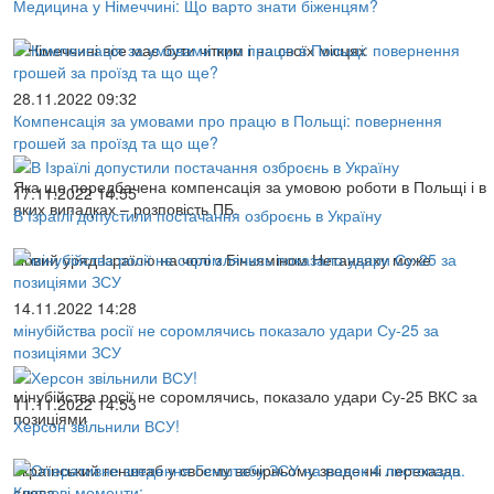
Медицина у Німеччині: Що варто знати біженцям?
У Німеччині все має бути чітким і на своїх місцях
28.11.2022 09:32
Компенсація за умовами про працю в Польщі: повернення
грошей за проїзд та що ще?
Яка ще передбачена компенсація за умовою роботи в Польщі і в
17.11.2022 14:55
яких випадках – розповість ПБ.
В Ізраїлі допустили постачання озброєнь в Україну
Новий уряд Ізраїлю на чолі з Біньяміном Нетаньяху може
14.11.2022 14:28
мінубійства росії не соромлячись показало удари Су-25 за
позиціями ЗСУ
мінубійства росії не соромлячись, показало удари Су-25 ВКС за
11.11.2022 14:53
позиціями
Херсон звільнили ВСУ!
Український генштаб у своєму вечірньому зведенні переказав
слова