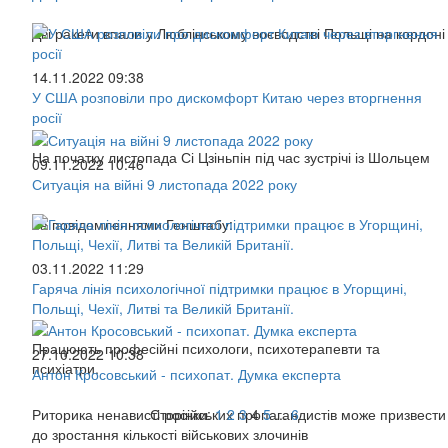
Дві ракети впали у Люблінському воєводстві Польщі на кордоні
14.11.2022 09:38
У США розповіли про дискомфорт Китаю через вторгнення
росії
На початку листопада Сі Цзіньпін під час зустрічі із Шольцем
09.11.2022 10:46
Ситуація на війні 9 листопада 2022 року
За повідомленнями Генштабу:
03.11.2022 11:29
Гаряча лінія психологічної підтримки працює в Угорщині,
Польщі, Чехії, Литві та Великій Британії.
Працюють професійні психологи, психотерапевти та
27.10.2022 10:38
психіатри.
Антон Кросовський - психопат. Думка експерта
Риторика ненависті російських пропагандистів може призвести
Сторінки:
1
2
3
4
5
...
6
до зростання кількості військових злочинів