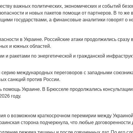
еству важных политических, экономических и событий безо
опасности и новых пакетов помощи от партнеров. В то же в
ими государствами, а финансовые аналитики говорят о но
пасности в Украине. Российские атаки продолжились сразу
ьных и южных областей.
и и ракетами по энергетической и гражданской инфраструк
 серию международных переговоров с западными союзника
ых санкций против России.
ь помощь Украине. В Брюсселе продолжались консультаци
026 году.
ия о возможном краткосрочном перемирии между Украиной 
краинская сторона подчеркнула, что любые договоренност
дление режима тишины и после озвученных дат. По его сло