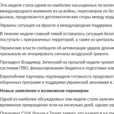
Эта неделя стала одним из наиболее насыщенных по к
олич
международного внимания из-за войны, переговоров по без
рынках, продолжаются дипломатические споры между ведущ
Украина: ситуация на фронте и международная поддержка
В течение недели главной темой оставалась ситуация безо
поступало с приграничных территорий, а также из централ
Украинские власти сообщили об активизации ударов дронам
призывали не игнорировать сигналы воздушной тревоги.
Президент Владимир Зеленский на прошлой неделе провел
системам ПВО, финансированию бюджета и подготовке нов
Европейские партнеры подтвердили готовность продолжат
оборонных программ и поддержки украинской экономики в 2
Новые заявления о возможном перемирии
Одной из наиболее обсуждаемых тем недели стали заявлен
временное прекращение огня на несколько дней, однако у
Президент США Дональд Трамп заявил, что надеется на про