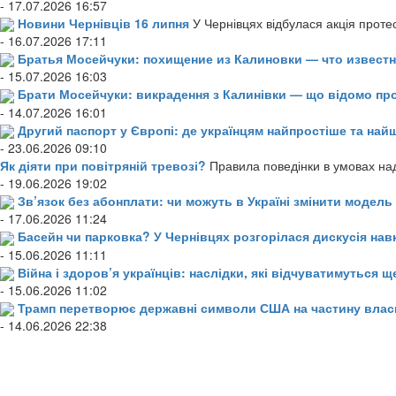
- 17.07.2026 16:57
Новини Чернівців 16 липня
У Чернівцях відбулася акція проте
- 16.07.2026 17:11
Братья Мосейчуки: похищение из Калиновки — что извест
- 15.07.2026 16:03
Брати Мосейчуки: викрадення з Калинівки — що відомо пр
- 14.07.2026 16:01
Другий паспорт у Європі: де українцям найпростіше та н
- 23.06.2026 09:10
Як діяти при повітряній тревозі?
Правила поведінки в умовах над
- 19.06.2026 19:02
Зв’язок без абонплати: чи можуть в Україні змінити модел
- 17.06.2026 11:24
Басейн чи парковка? У Чернівцях розгорілася дискусія нав
- 15.06.2026 11:11
Війна і здоров’я українців: наслідки, які відчуватимуться щ
- 15.06.2026 11:02
Трамп перетворює державні символи США на частину влас
- 14.06.2026 22:38