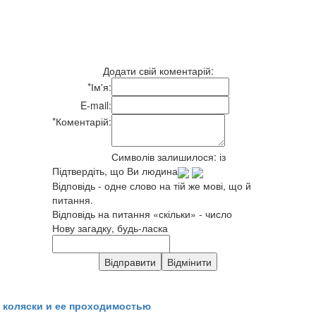
Додати свій коментарій:
*
Ім'я:
E-mail:
*
Коментарій:
Символів залишилося:
із
Підтвердіть, що Ви людина
Відповідь - одне слово на тій же мові, що й
питання.
Відповідь на питання «скільки» - число
Нову загадку, будь-ласка
 коляски и ее проходимостью