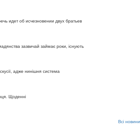
ь идет об исчезновении двух братьев
адянства зазвичай займає роки, існують
искусії, адже нинішня система
нця. Щоденні
Всі новини