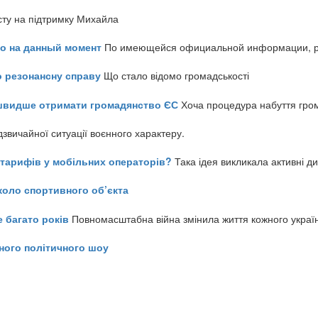
сту на підтримку Михайла
но на данный момент
По имеющейся официальной информации, реч
о резонансну справу
Що стало відомо громадськості
айшвидше отримати громадянство ЄС
Хоча процедура набуття гром
звичайної ситуації воєнного характеру.
ь тарифів у мобільних операторів?
Така ідея викликала активні д
коло спортивного об’єкта
е багато років
Повномасштабна війна змінила життя кожного украї
ного політичного шоу