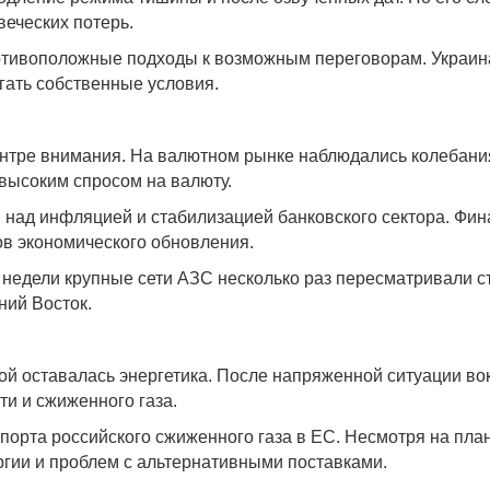
еческих потерь.
отивоположные подходы к возможным переговорам. Украина
гать собственные условия.
центре внимания. На валютном рынке наблюдались колебани
 высоким спросом на валюту.
над инфляцией и стабилизацией банковского сектора. Фин
ов экономического обновления.
 недели крупные сети АЗС несколько раз пересматривали с
ний Восток.
ой оставалась энергетика. После напряженной ситуации во
и и сжиженного газа.
орта российского сжиженного газа в ЕС. Несмотря на план
ергии и проблем с альтернативными поставками.