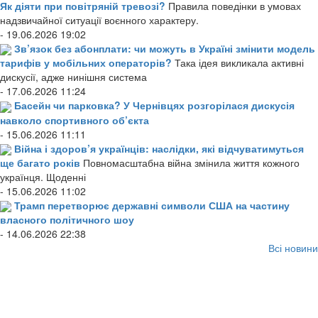
Як діяти при повітряній тревозі?
Правила поведінки в умовах
надзвичайної ситуації воєнного характеру.
- 19.06.2026 19:02
Зв’язок без абонплати: чи можуть в Україні змінити модель
тарифів у мобільних операторів?
Така ідея викликала активні
дискусії, адже нинішня система
- 17.06.2026 11:24
Басейн чи парковка? У Чернівцях розгорілася дискусія
навколо спортивного об’єкта
- 15.06.2026 11:11
Війна і здоров’я українців: наслідки, які відчуватимуться
ще багато років
Повномасштабна війна змінила життя кожного
українця. Щоденні
- 15.06.2026 11:02
Трамп перетворює державні символи США на частину
власного політичного шоу
- 14.06.2026 22:38
Всі новини