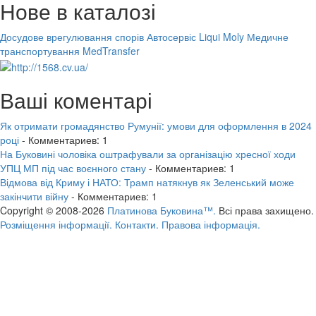
Нове в каталозі
Досудове врегулювання спорів
Автосервіс Liqui Moly
Медичне
транспортування MedTransfer
Ваші коментарі
Як отримати громадянство Румунії: умови для оформлення в 2024
році
- Комментариев: 1
На Буковині чоловіка оштрафували за організацію хресної ходи
УПЦ МП під час воєнного стану
- Комментариев: 1
Відмова від Криму і НАТО: Трамп натякнув як Зеленський може
закінчити війну
- Комментариев: 1
Copyright © 2008-2026
Платинова Буковина™.
Всі права захищено.
Розміщення інформації.
Контакти.
Правова інформація.