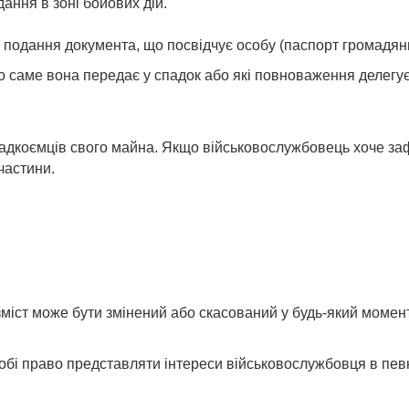
дання в зоні бойових дій.
 подання документа, що посвідчує особу (паспорт громадяни
 саме вона передає у спадок або які повноваження делегує 
спадкоємців свого майна. Якщо військовослужбовець хоче з
частини.
зміст може бути змінений або скасований у будь-який момент
собі право представляти інтереси військовослужбовця в пев