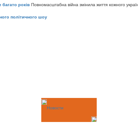
е багато років
Повномасштабна війна змінила життя кожного украї
ного політичного шоу
Новости