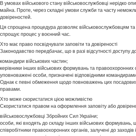
В умовах військового стану військовослужбовці нерідко оп
майна. Проте, через складні умови служби та часту неможл
довіреностей.
Ця спрощена процедура дозволяє військовослужбовцям та ін
спрощує процес у воєнний час.
Хто має право посвідчувати заповіти та довіреності
Законодавство передбачає, що в разі відсутності доступу до
командири військових частин;
керівники інших військових формувань та правоохоронних о
уповноважені особи, призначені відповідними командирами
Однак є певні обмеження щодо повноважень цих посадових 
правами.
Хто може скористатися цією можливістю
Скористатися правом на оформлення заповіту або довіренос
військовослужбовці Збройних Сил України;
особи, які входять до складу інших військових формувань, 
співробітники правоохоронних органів, залучені до заходів