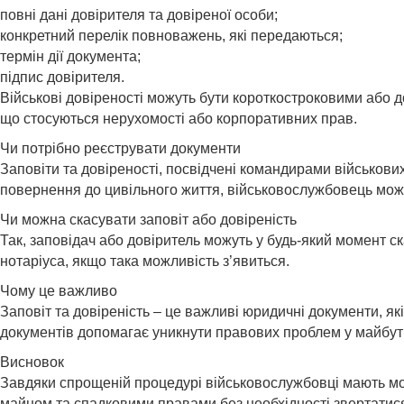
повні дані довірителя та довіреної особи;
конкретний перелік повноважень, які передаються;
термін дії документа;
підпис довірителя.
Військові довіреності можуть бути короткостроковими або 
що стосуються нерухомості або корпоративних прав.
Чи потрібно реєструвати документи
Заповіти та довіреності, посвідчені командирами військови
повернення до цивільного життя, військовослужбовець може
Чи можна скасувати заповіт або довіреність
Так, заповідач або довіритель можуть у будь-який момент ск
нотаріуса, якщо така можливість з’явиться.
Чому це важливо
Заповіт та довіреність – це важливі юридичні документи, я
документів допомагає уникнути правових проблем у майбутн
Висновок
Завдяки спрощеній процедурі військовослужбовці мають мо
майном та спадковими правами без необхідності звертатися