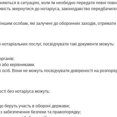
иняються в ситуаціях, коли їм необхідно передати певні по
ивість звернутися до нотаріуса, законодавство передбачил
шим особам, які залучені до оборонних заходів, отримати н
 нотаріальних послуг, посвідчувати такі документи можуть:
рганів;
 або керівниками.
осіб. Вони не можуть посвідчувати довіреності на розпор
ті без нотаріуса можуть:
що беруть участь в обороні держави;
 із забезпечення безпеки та правопорядку;