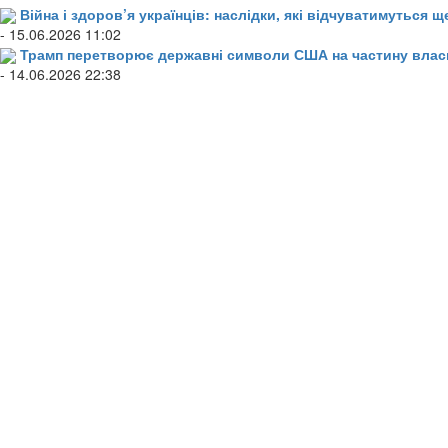
Війна і здоров’я українців: наслідки, які відчуватимуться щ
- 15.06.2026 11:02
Трамп перетворює державні символи США на частину влас
- 14.06.2026 22:38