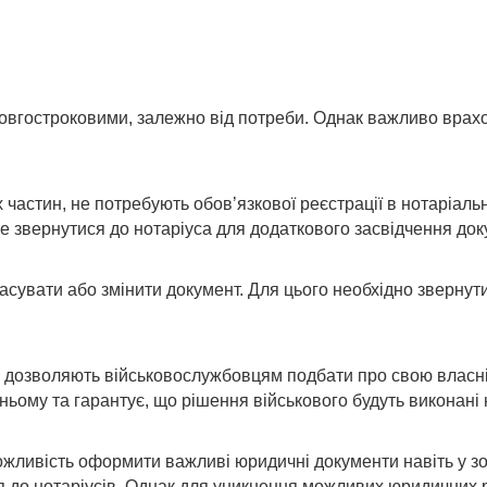
довгостроковими, залежно від потреби. Однак важливо врах
х частин, не потребують обов’язкової реєстрації в нотаріал
 звернутися до нотаріуса для додаткового засвідчення док
асувати або змінити документ. Для цього необхідно звернутис
кі дозволяють військовослужбовцям подбати про свою власні
ьому та гарантує, що рішення військового будуть виконані
жливість оформити важливі юридичні документи навіть у зо
 до нотаріусів. Однак для уникнення можливих юридичних р