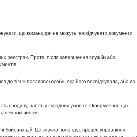
овувати, що командири не можуть посвідчувати документи,
ьних реєстрах. Проте, після завершення служби або
ументів.
я до тієї ж посадової особи, яка його посвідчувала, або до
сть і родину, навіть у складних умовах. Оформлення цих
 належним чином.
ні бойових дій. Це значно полегшує процес управління
изиків важливо правильно оформляти такі документи та, за