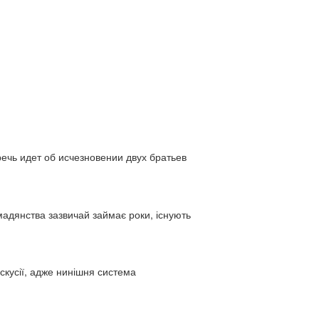
ь идет об исчезновении двух братьев
адянства зазвичай займає роки, існують
искусії, адже нинішня система