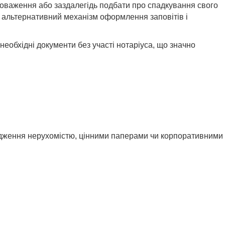
вноваження або заздалегідь подбати про спадкування свого
о альтернативний механізм оформлення заповітів і
еобхідні документи без участі нотаріуса, що значно
ядження нерухомістю, цінними паперами чи корпоративними