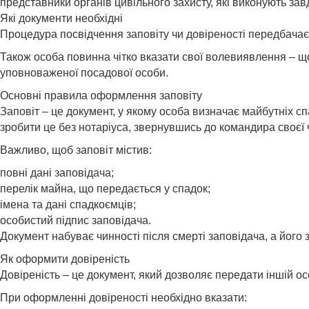
представники органів цивільного захисту, які виконують зав
Які документи необхідні
Процедура посвідчення заповіту чи довіреності передбачає
Також особа повинна чітко вказати свої волевиявлення – що
уповноваженої посадової особи.
Основні правила оформлення заповіту
Заповіт – це документ, у якому особа визначає майбутніх 
зробити це без нотаріуса, звернувшись до командира своєї 
Важливо, щоб заповіт містив:
повні дані заповідача;
перелік майна, що передається у спадок;
імена та дані спадкоємців;
особистий підпис заповідача.
Документ набуває чинності після смерті заповідача, а його 
Як оформити довіреність
Довіреність – це документ, який дозволяє передати іншій о
При оформленні довіреності необхідно вказати: