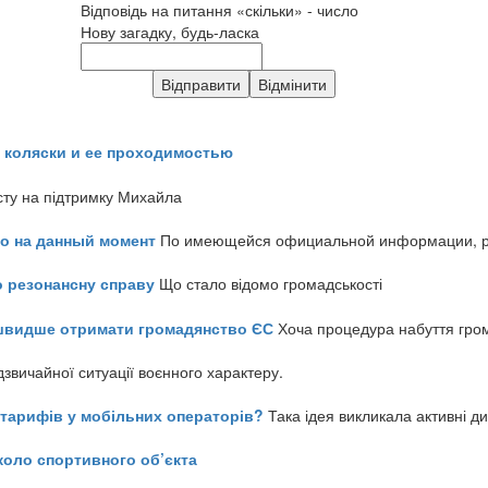
Відповідь на питання «скільки» - число
Нову загадку, будь-ласка
 коляски и ее проходимостью
сту на підтримку Михайла
но на данный момент
По имеющейся официальной информации, реч
о резонансну справу
Що стало відомо громадськості
айшвидше отримати громадянство ЄС
Хоча процедура набуття гром
звичайної ситуації воєнного характеру.
ь тарифів у мобільних операторів?
Така ідея викликала активні д
коло спортивного об’єкта