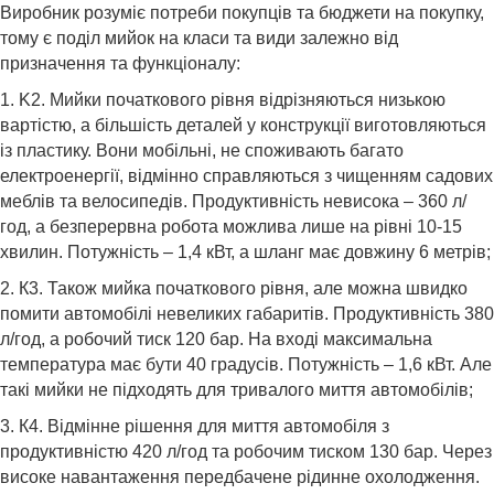
Виробник розуміє потреби покупців та бюджети на покупку,
тому є поділ мийок на класи та види залежно від
призначення та функціоналу:
1. K2. Мийки початкового рівня відрізняються низькою
вартістю, а більшість деталей у конструкції виготовляються
із пластику. Вони мобільні, не споживають багато
електроенергії, відмінно справляються з чищенням садових
меблів та велосипедів. Продуктивність невисока – 360 л/
год, а безперервна робота можлива лише на рівні 10-15
хвилин. Потужність – 1,4 кВт, а шланг має довжину 6 метрів;
2. К3. Також мийка початкового рівня, але можна швидко
помити автомобілі невеликих габаритів. Продуктивність 380
л/год, а робочий тиск 120 бар. На вході максимальна
температура має бути 40 градусів. Потужність – 1,6 кВт. Але
такі мийки не підходять для тривалого миття автомобілів;
3. К4. Відмінне рішення для миття автомобіля з
продуктивністю 420 л/год та робочим тиском 130 бар. Через
високе навантаження передбачене рідинне охолодження.