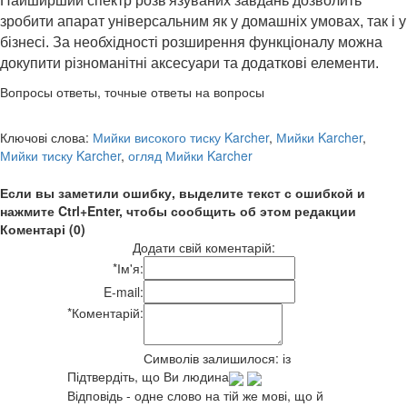
Найширший спектр розв'язуваних завдань дозволить
зробити апарат універсальним як у домашніх умовах, так і у
бізнесі. За необхідності розширення функціоналу можна
докупити різноманітні аксесуари та додаткові елементи.
Вопросы ответы, точные ответы на вопросы
Ключові слова:
Мийки високого тиску Karcher
,
Мийки Karcher
,
Мийки тиску Karcher
,
огляд Мийки Karcher
Если вы заметили ошибку, выделите текст с ошибкой и
нажмите Ctrl+Enter, чтобы сообщить об этом редакции
Коментарі (0)
Додати свій коментарій:
*
Ім'я:
E-mail:
*
Коментарій:
Символів залишилося:
із
Підтвердіть, що Ви людина
Відповідь - одне слово на тій же мові, що й