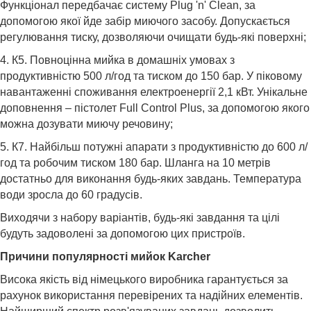
Функціонал передбачає систему Plug 'n' Clean, за
допомогою якої йде забір миючого засобу. Допускається
регулювання тиску, дозволяючи очищати будь-які поверхні;
4. К5. Повноцінна мийка в домашніх умовах з
продуктивністю 500 л/год та тиском до 150 бар. У піковому
навантаженні споживання електроенергії 2,1 кВт. Унікальне
доповнення – пістолет Full Control Plus, за допомогою якого
можна дозувати миючу речовину;
5. К7. Найбільш потужні апарати з продуктивністю до 600 л/
год та робочим тиском 180 бар. Шланга на 10 метрів
достатньо для виконання будь-яких завдань. Температура
води зросла до 60 градусів.
Виходячи з набору варіантів, будь-які завдання та цілі
будуть задоволені за допомогою цих пристроїв.
Причини популярності мийок Karcher
Висока якість від німецького виробника гарантується за
рахунок використання перевірених та надійних елементів.