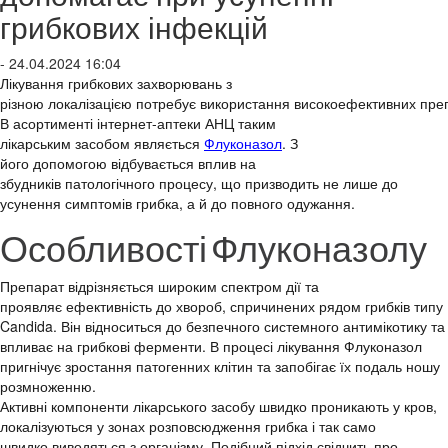
грибкових інфекцій
- 24.04.2024 16:04
Лікування
грибкових
захворювань
з
р
ізною
локалізацією
потребує
використання
високоефективних
пре
В
асортименті
інтернет-аптеки АНЦ таким
лікарським
засобом
являється
Флуконазол
. З
його
допомогою
відбувається
вплив
на
збудників
патологічного
процесу
,
що
призводить
не
лише
до
усунення
симптомів
грибка, а й до
повного
одужання
.
Особливості
Флуконазолу
Препарат
ві
др
ізняється
широким спектром
дії
та
проявляє
ефективність
до хвороб,
спричинених
рядом
грибків
типу
Candida
.
Він
відноситься
до
безпечного
системного
антимікотику
та
впливає
на
грибкові
ферменти
. В
процесі
лікування
Флуконазол
пригн
ічує
зростання
патогенних
клітин
та
запобігає
їх
подаль
ношу
розмноженню
.
Активні
компоненти
лікарського
засобу
швидко
проникають
у кров,
локалізуються
у зонах
розповсюдження
грибка і так само
швидко
виводяться
з
організму
.
Подібний
п
ідхід
свідчить
про