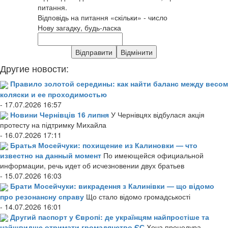
питання.
Відповідь на питання «скільки» - число
Нову загадку, будь-ласка
Другие новости:
Правило золотой середины: как найти баланс между весом
коляски и ее проходимостью
- 17.07.2026 16:57
Новини Чернівців 16 липня
У Чернівцях відбулася акція
протесту на підтримку Михайла
- 16.07.2026 17:11
Братья Мосейчуки: похищение из Калиновки — что
известно на данный момент
По имеющейся официальной
информации, речь идет об исчезновении двух братьев
- 15.07.2026 16:03
Брати Мосейчуки: викрадення з Калинівки — що відомо
про резонансну справу
Що стало відомо громадськості
- 14.07.2026 16:01
Другий паспорт у Європі: де українцям найпростіше та
найшвидше отримати громадянство ЄС
Хоча процедура