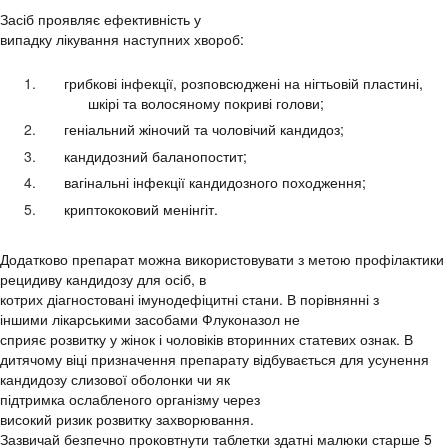
Засіб
проявляє
ефективність
у
випадку
лікування
наступних
хвороб
:
грибкові
інфекції
,
розповсюджені
на
нігтьовій
пластині
,
шкі
р
і
та волосяному
покриві
голови
;
геніальний
жіночий
та
чоловічий
кандидоз;
кандидозний
баланопостит
;
вагінальні
інфекції
кандидозного
походження
;
криптококовий
менінгіт
.
Додатково
препарат
можна
використовувати
з метою
проф
ілактики
рецидиву кандидозу для
осіб
, в
котрих
діагностовані
імунодефіцитні
стани
. В
порівнянні
з
іншими
лікарськими
засобами
Флуконазол не
сприяє
розвитку
у
жінок
і
чоловіків
вторинних
статевих
ознак
. В
дитячому
віці
призначення
препарату
відбувається
для
усунення
кандидозу
слизової
оболонки
чи
як
п
ідтримка
ослабленого
організму
через
високий
ризик
розвитку
захворювання
.
Зазвичай
безпечно
проковтнути
таблетки
здатні
малюки
старше 5