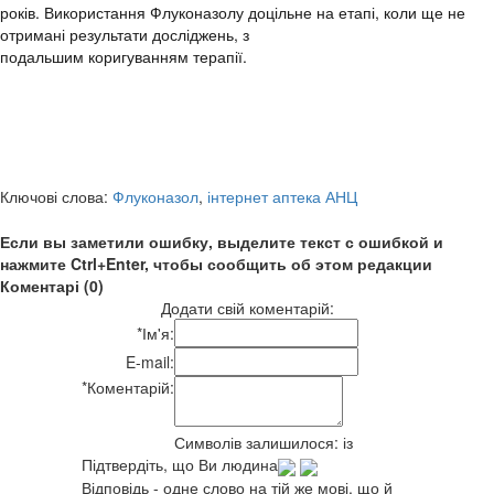
років
.
Використання
Флуконазолу
доц
ільне
на
етапі
, коли
ще
не
отримані
результати
досліджень
, з
подальшим
коригуванням
терапії
.
Ключові слова:
Флуконазол
,
інтернет аптека АНЦ
Если вы заметили ошибку, выделите текст с ошибкой и
нажмите Ctrl+Enter, чтобы сообщить об этом редакции
Коментарі (0)
Додати свій коментарій:
*
Ім'я:
E-mail:
*
Коментарій:
Символів залишилося:
із
Підтвердіть, що Ви людина
Відповідь - одне слово на тій же мові, що й