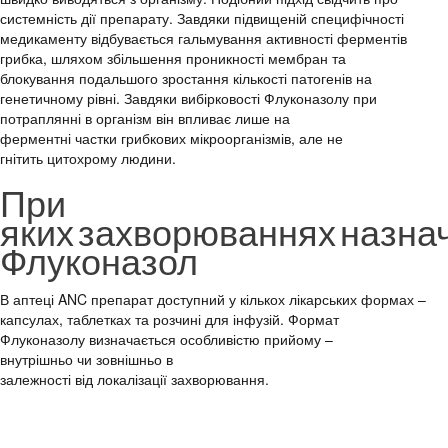
системність
дії
препарату.
Завдяки
п
ідвищеній
специфічності
медикаменту
відбувається
гальмування
активності
ферментів
грибка, шляхом
збільшення
проникності
мембран та
блокування
подальшого
зростання
кількості
патогенів
на
генетичному
рівні
.
Завдяки
вибірковості
Флуконазолу
при
потраплянні
в
організм
він
впливає
лише
на
ферментні
частки
грибкових
мікроорганізмів
, але не
гнітить
цитохрому
людини
.
При
яких
захворюваннях
назна
Флуконазол
В
аптеці
ANC препарат
доступний
у
кількох
лікарських
формах –
капсулах, таблетках та
розчині
для
інфузій
. Формат
Флуконазолу
визначається
особливістю
прийому
–
внутрішньо
чи
зовнішньо
в
залежності
від
локалізації
захворювання
.