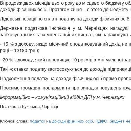
Впродовж двох місяців цього року до місцевого бюджету обл
доходи фізичних осіб. Протягом січня – лютого до бюджету н
Лідерські позиції по сплаті податку на доходи фізичних осі
Державна податкова інспекція у м. Чернівцях нагадує, 
заохочувальних та компенсаційних виплат, які нараховують
- 15 % з доходу, якщо місячний оподатковуваний дохід не п
році – 12180 грн.);
- 20 % з доходу, який перевищує 10 розмірів мінімальної зар
Такі ж ставки податку застосовуються до доходів підприємц
Надходження податку на доходи фізичних осіб прямо пропорц
Просимо громадян повідомляти про випадки порушень трудов
Інформаційно – комунікаційний відділ ДПІ у м. Чернівцях
Платинова Буковина, Чернівці
Ключові слова:
податок на доходи фізичних осіб
,
ПДФО
,
бюджет Чер