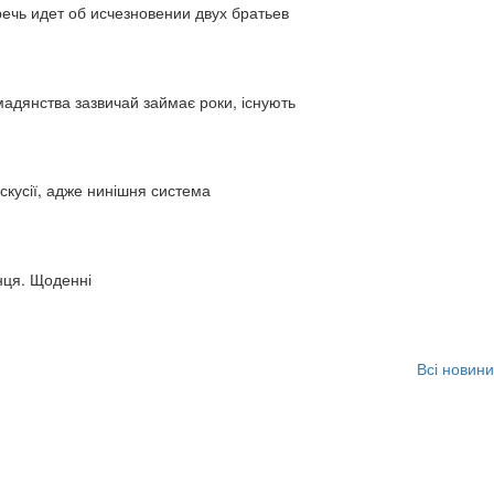
ь идет об исчезновении двух братьев
адянства зазвичай займає роки, існують
искусії, адже нинішня система
нця. Щоденні
Всі новини