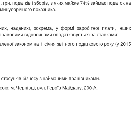
грн. податків і зборів, з яких майже 74% займає податок на
е минулорічного показника.
х, наданих), зокрема, у формі заробітної плати, інших
о-правовими відносинами оподатковується за ставками:
леної законом на 1 січня звітного податкового року (у 2015
 стосунків бізнесу з найманими працівниками.
: м. Чернівці, вул. Героїв Майдану, 200-А.