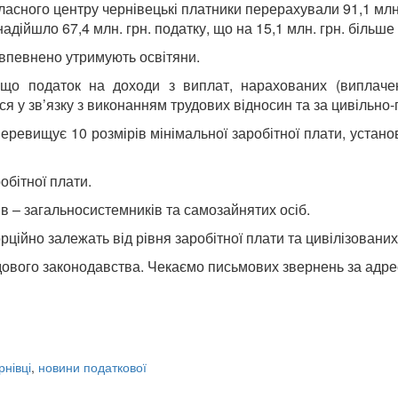
асного центру чернівецькі платники перерахували 91,1 млн. 
адійшло 67,4 млн. грн. податку, що на 15,1 млн. грн. більш
б впевнено утримують освітяни.
що податок на доходи з виплат, нарахованих (виплачени
ся у зв’язку з виконанням трудових відносин та за цивільн
еревищує 10 розмірів мінімальної заробітної плати, установ
обітної плати.
ів – загальносистемників та самозайнятих осіб.
ійно залежать від рівня заробітної плати та цивілізованих
ого законодавства. Чекаємо письмових звернень за адресою
нівці
,
новини податкової