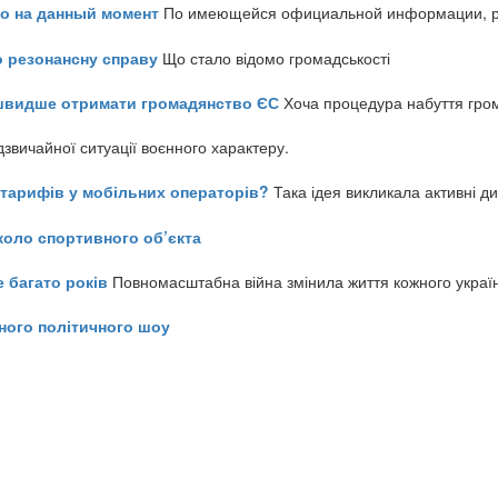
но на данный момент
По имеющейся официальной информации, реч
о резонансну справу
Що стало відомо громадськості
айшвидше отримати громадянство ЄС
Хоча процедура набуття гром
звичайної ситуації воєнного характеру.
ь тарифів у мобільних операторів?
Така ідея викликала активні д
коло спортивного об’єкта
е багато років
Повномасштабна війна змінила життя кожного украї
ного політичного шоу