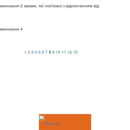
иконання 2 заявки, які пов’язані з відключенням від
 виконання 4
1
2
3
4
5
6
7
8
9
10
11
12
13
Новости