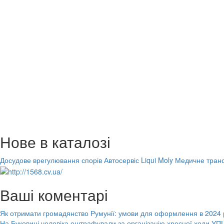
Нове в каталозі
Досудове врегулювання спорів
Автосервіс Liqui Moly
Медичне транс
Ваші коментарі
Як отримати громадянство Румунії: умови для оформлення в 2024 
На Буковині чоловіка оштрафували за організацію хресної ходи УПЦ