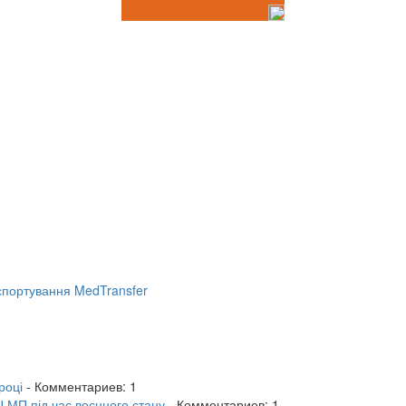
портування MedTransfer
році
- Комментариев: 1
 МП під час воєнного стану
- Комментариев: 1