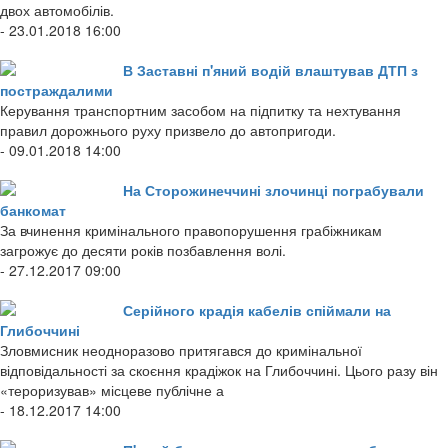
двох автомобілів.
- 23.01.2018 16:00
В Заставні п'яний водій влаштував ДТП з
постраждалими
Керування транспортним засобом на підпитку та нехтування
правил дорожнього руху призвело до автопригоди.
- 09.01.2018 14:00
На Сторожинеччині злочинці пограбували
банкомат
За вчинення кримінального правопорушення грабіжникам
загрожує до десяти років позбавлення волі.
- 27.12.2017 09:00
Серійного крадія кабелів спіймали на
Глибоччині
Зловмисник неодноразово притягався до кримінальної
відповідальності за скоєння крадіжок на Глибоччині. Цього разу він
«тероризував» місцеве публічне а
- 18.12.2017 14:00