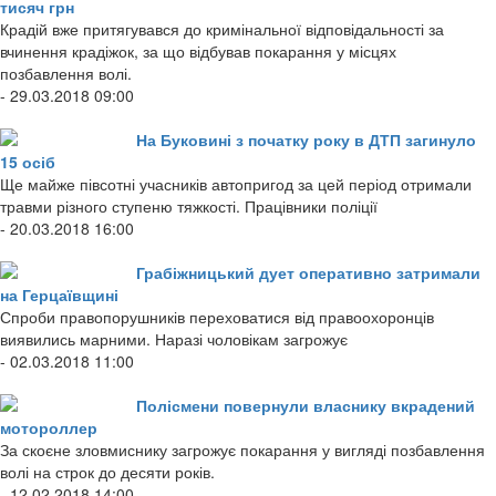
тисяч грн
Крадій вже притягувався до кримінальної відповідальності за
вчинення крадіжок, за що відбував покарання у місцях
позбавлення волі.
- 29.03.2018 09:00
На Буковині з початку року в ДТП загинуло
15 осіб
Ще майже півсотні учасників автопригод за цей період отримали
травми різного ступеню тяжкості. Працівники поліції
- 20.03.2018 16:00
Грабіжницький дует оперативно затримали
на Герцаївщині
Спроби правопорушників переховатися від правоохоронців
виявились марними. Наразі чоловікам загрожує
- 02.03.2018 11:00
Полісмени повернули власнику вкрадений
мотороллер
За скоєне зловмиснику загрожує покарання у вигляді позбавлення
волі на строк до десяти років.
- 12.02.2018 14:00