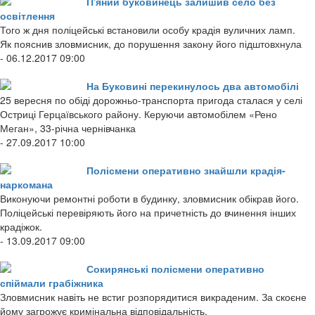
П'яний буковинець залишив село без
освітлення
Того ж дня поліцейські встановили особу крадія вуличних ламп.
Як пояснив зловмисник, до порушення закону його підштовхнула
- 06.12.2017 09:00
На Буковині перекинулось два автомобілі
25 вересня по обіді дорожньо-транспорта пригода сталася у селі
Остриці Герцаївського району. Керуючи автомобілем «Рено
Меган», 33-річна чернівчанка
- 27.09.2017 10:00
Полісмени оперативно знайшли крадія-
наркомана
Виконуючи ремонтні роботи в будинку, зловмисник обікрав його.
Поліцейські перевіряють його на причетність до вчинення інших
крадіжок.
- 13.09.2017 09:00
Сокирянські полісмени оперативно
спіймали грабіжника
Зловмисник навіть не встиг розпорядитися викраденим. За скоєне
йому загрожує кримінальна відповідальність.