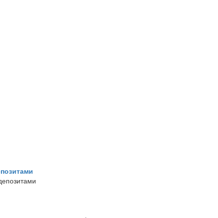
епозитами
 депозитами