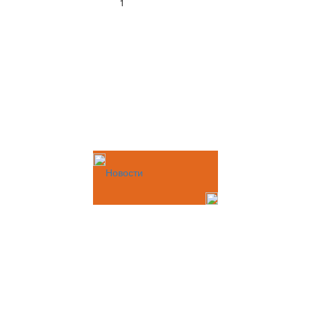
1
Новости