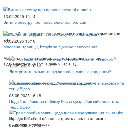
13.02.2025 15:14
Витяг з реєстру про право власності онлайн
Витяг з Державного реєстру речових прав на нерухоме майно –
це...
10.02.2025 15:18
Масляна: традиції, історія та сучасне святкування
Масляна - одне з найяскравіших і радісних свят, що
відзначаються на Русі з давніх часів. Ц
16.05.2025 16:46
Як отримати аліменти від чоловіка, який за кордоном?
Виконання рішення суду України за кордоном
08.05.2025 16:18
Подвійне вбивство поблизу Києва сусід вбив військового та
тещу.Відео
Поліція Київської області затримала чоловіка, якого
підозрюють у вбивстві
05.05.2025 11:38