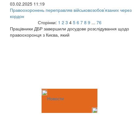
03.02.2025 11:19
Правоохоронень переправляв військовозобов’язаних через
кордон
Сторінки:
1
2
3
4
5
6
7
8
9
...
76
Працівники ДБР завершили досудове розслідування щодо
правоохоронця з Києва, який
Новости