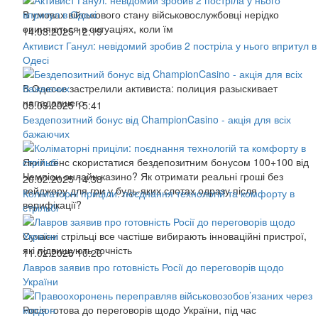
В умовах військового стану військовослужбовці нерідко
опиняються в ситуаціях, коли їм
14.03.2025 12:19
Активист Ганул: невідомий зробив 2 постріла у нього впритул в
Одесі
В Одессе застрелили активиста: полиция разыскивает
нападавшего
05.03.2025 15:41
Бездепозитний бонус від ChampionCasino - акція для всіх
бажаючих
Який сенс скористатися бездепозитним бонусом 100+100 від
Чемпіон онлайн казино? Як отримати реальні гроші без
20.02.2025 14:38
вейджеру для гри у будь-яких слотах одразу після
Коліматорні приціли: поєднання технологій та комфорту в
верифікації?
стрільбі
Сучасні стрільці все частіше вибирають інноваційні пристрої,
які підвищують точність
11.02.2025 10:26
Лавров заявив про готовність Росії до переговорів щодо
України
Росія готова до переговорів щодо України, під час