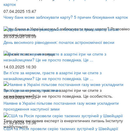
07.04.2025 15:47
Чому банк може заблокувати карту? 5 причин блокування карток
Чому банки в Україні можуьб заблокувати вашу картку? Розповімо
основні причини
20.03.2025 09:09
День весняного рівнодення: початок астрономічної весни
Наукове пояснення явища
14.03.2025 16:30
Ви п'єте за кермом, граєте в азартні ігри чи спите з
незнайомцями? Це не просто поведінка. Це ...
Ви п'єте за кермом, граєте в азартні ігри чи спите з
незнайомцями? Це не просто поведінка. Це особистість.
06.03.2025 17:35
Наявне в Україні пільгове постачання газу може ускладнити
проходження наступної зими
Таку думку висловив експерт із енергетичних питань Інституту
21.02.2025 13:36
майбутнього
США та Росія провели серію таємних зустрічей у Швейцарії