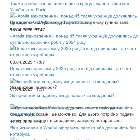
Трамп зробив заяви щодо шляхів врегулювання війни між
Україною та Росіє
Президент США Дональд Трамп зробив низку гучних заяв
щодо можливих
18.04.2025 19:47
«Армія відновлення»: понад 45 тисяч українців долучились до
суспільно корисних робіт у 2024 році
08.04.2025 17:07
Податкові перевірки у 2025 році: хто під прицілом , до чого
готуватися українцям
Які критерії перевірок?
01.04.2025 11:37
Як прийняти спадщину якщо чоловік за кордоном?
Якщо ви перебуваєте за кордоном і хочете оформити
спадщину в Україні, це можливо. Для цього потрібно подати
заяву про прийняття спадщини, завірену нотаріально.
17.03.2025 16:04
Як військовим в Україні оформити заповіт або довіреність без
нотаріуса