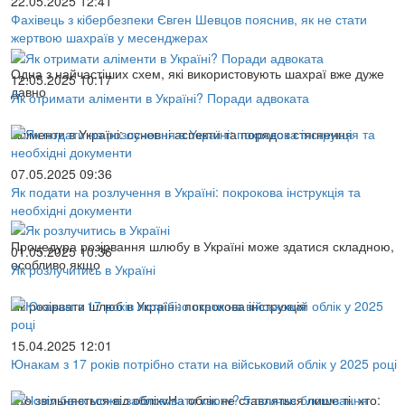
22.05.2025 12:41
Фахівець з кібербезпеки Євген Шевцов пояснив, як не стати
жертвою шахраїв у месенджерах
Одна з найчастіших схем, які використовують шахраї вже дуже
12.05.2025 10:17
давно
Як отримати аліменти в Україні? Поради адвоката
Аліменти в Україні: основні аспекти та порядок стягнення
07.05.2025 09:36
Як подати на розлучення в Україні: покрокова інструкція та
необхідні документи
Процедура розірвання шлюбу в Україні може здатися складною,
01.05.2025 10:36
особливо якщо
Як розлучитись в Україні
Як розірвати шлюб в Україні: покрокова інструкція
15.04.2025 12:01
Юнакам з 17 років потрібно стати на військовий облік у 2025 році
Хто звільняється від облікуНа облік не ставляться лише ті, хто: