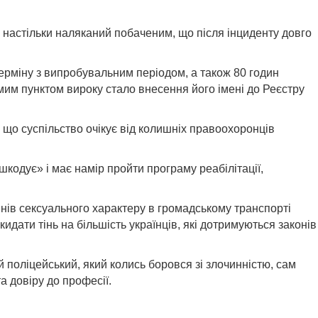
в настільки наляканий побаченим, що після інциденту довго
ерміну з випробувальним періодом, а також 80 годин
ремим пунктом вироку стало внесення його імені до Реєстру
що суспільство очікує від колишніх правоохоронців
одує» і має намір пройти програму реабілітації,
инів сексуального характеру в громадському транспорті
идати тінь на більшість українців, які дотримуються законів
 поліцейський, який колись боровся зі злочинністю, сам
а довіру до професії.