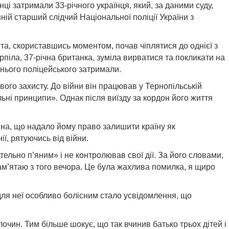
ці затримали 33-річного українця, який, за даними суду,
ій старший слідчий Національної поліції України з
 та, скориставшись моментом, почав чіплятися до однієї з
рпіла, 37-річна британка, зуміла вирватися та покликати на
шнього поліцейського затримали.
вого захисту. До війни він працював у Тернопільській
ьні принципи». Однак після виїзду за кордон його життя
тина, що надало йому право залишити країну як
ї, рятуючись від війни.
тельно п’яним» і не контролював свої дії. За його словами,
пам’ятаю з того вечора. Це була жахлива помилка, я щиро
ля неї особливо болісним стало усвідомлення, що
очин. Тим більше шокує, що так вчинив батько трьох дітей і