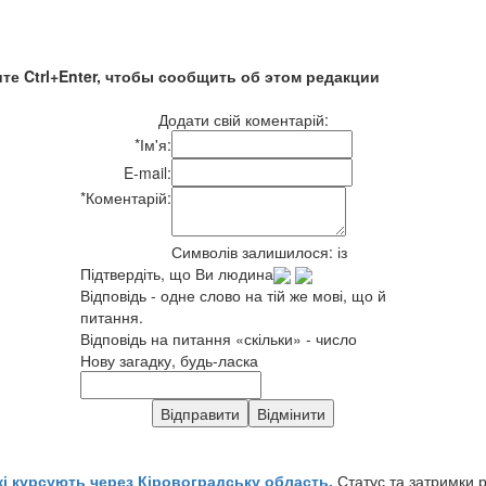
те Ctrl+Enter, чтобы сообщить об этом редакции
Додати свій коментарій:
*
Ім'я:
E-mail:
*
Коментарій:
Символів залишилося:
із
Підтвердіть, що Ви людина
Відповідь - одне слово на тій же мові, що й
питання.
Відповідь на питання «скільки» - число
Нову загадку, будь-ласка
кі курсують через Кіровоградську область.
Статус та затримки 