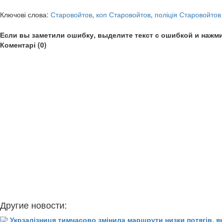
Ключові слова:
Старовойтов
,
коп Старовойтов
,
поліція Старовойтов
Если вы заметили ошибку, выделите текст с ошибкой и нажми
Коментарі (0)
Другие новости:
Укрзалізниця тимчасово змінила маршрути низки потягів, я