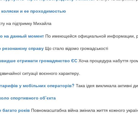
 коляски и ее проходимостью
сту на підтримку Михайла
но на данный момент
По имеющейся официальной информации, реч
о резонансну справу
Що стало відомо громадськості
айшвидше отримати громадянство ЄС
Хоча процедура набуття гром
звичайної ситуації воєнного характеру.
ь тарифів у мобільних операторів?
Така ідея викликала активні д
коло спортивного об’єкта
е багато років
Повномасштабна війна змінила життя кожного украї