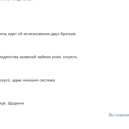
ь идет об исчезновении двух братьев
адянства зазвичай займає роки, існують
искусії, адже нинішня система
нця. Щоденні
Всі новини