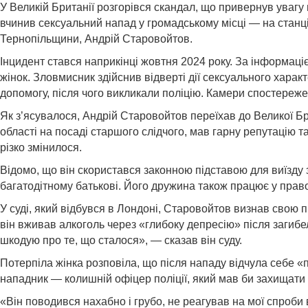
У Великій Британії розгорівся скандал, що привернув увагу 
вчинив сексуальний напад у громадському місці — на станці
Тернопільщини, Андрій Старовойтов.
Інцидент стався наприкінці жовтня 2024 року. За інформаціє
жінок. Зловмисник здійснив відверті дії сексуального характ
допомогу, після чого викликали поліцію. Камери спостереже
Як з’ясувалося, Андрій Старовойтов переїхав до Великої Бр
області на посаді старшого слідчого, мав гарну репутацію 
різко змінилося.
Відомо, що він скористався законною підставою для виїзду 
багатодітному батькові. Його дружина також працює у правоо
У суді, який відбувся в Лондоні, Старовойтов визнав свою п
він вживав алкоголь через «глибоку депресію» після загибел
шкодую про те, що сталося», — сказав він суду.
Потерпіла жінка розповіла, що після нападу відчула себе 
нападник — колишній офіцер поліції, який мав би захищати 
«Він поводився нахабно і грубо, не реагував на мої спроби 