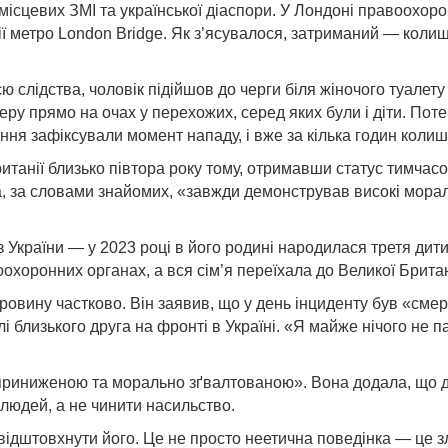
місцевих ЗМІ та української діаспори. У Лондоні правоохорон
ї метро London Bridge. Як з’ясувалося, затриманий — колишн
ю слідства, чоловік підійшов до черги біля жіночого туалету
еру прямо на очах у перехожих, серед яких були і діти. Поте
ння зафіксували момент нападу, і вже за кілька годин коли
итанії близько півтора року тому, отримавши статус тимчасо
та, за словами знайомих, «завжди демонстрував високі морал
з України — у 2023 році в його родині народилася третя ди
хоронних органах, а вся сім’я переїхала до Великої Британі
ровину частково. Він заявив, що у день інциденту був «смер
і близького друга на фронті в Україні. «Я майже нічого не 
«приниженою та морально зґвалтованою». Вона додала, що д
людей, а не чинити насильство.
відштовхнути його. Це не просто неетична поведінка — це зл