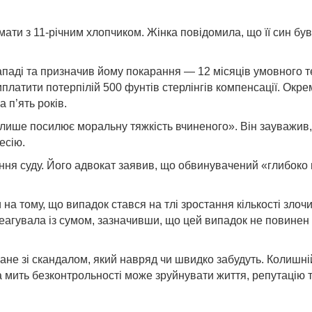
мати з 11-річним хлопчиком. Жінка повідомила, що її син бу
паді та призначив йому покарання — 12 місяців умовного т
виплатити потерпілій 500 фунтів стерлінгів компенсації. Ок
 п’ять років.
ише посилює моральну тяжкість вчиненого». Він зауважив, 
есію.
я суду. Його адвокат заявив, що обвинувачений «глибоко шк
на тому, що випадок стався на тлі зростання кількості злоч
еагувала із сумом, зазначивши, що цей випадок не повинен к
ане зі скандалом, який навряд чи швидко забудуть. Колишній
а мить безконтрольності може зруйнувати життя, репутацію т