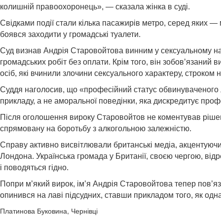
колишній правоохоронець», — сказала жінка в суді.
Свідками події стали кілька пасажирів метро, серед яких — 
боявся заходити у громадські туалети.
Суд визнав Андрія Старовойтова винним у сексуальному на
громадських робіт без оплати. Крім того, він зобов’язаний 
осіб, які вчинили злочини сексуального характеру, строком на
Суддя наголосив, що «професійний статус обвинуваченого л
прикладу, а не аморальної поведінки, яка дискредитує проф
Після оголошення вироку Старовойтов не коментував рішенн
спрямовану на боротьбу з алкогольною залежністю.
Справу активно висвітлювали британські медіа, акцентуючи 
Лондона. Українська громада у Британії, своєю чергою, відр
і поводяться гідно.
Попри м’який вирок, ім’я Андрія Старовойтова тепер пов’яз
опинився на лаві підсудних, ставши прикладом того, як одн
Платинова Буковина, Чернівці