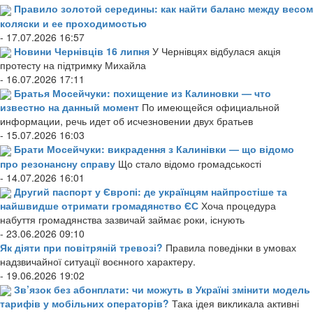
Правило золотой середины: как найти баланс между весом
коляски и ее проходимостью
- 17.07.2026 16:57
Новини Чернівців 16 липня
У Чернівцях відбулася акція
протесту на підтримку Михайла
- 16.07.2026 17:11
Братья Мосейчуки: похищение из Калиновки — что
известно на данный момент
По имеющейся официальной
информации, речь идет об исчезновении двух братьев
- 15.07.2026 16:03
Брати Мосейчуки: викрадення з Калинівки — що відомо
про резонансну справу
Що стало відомо громадськості
- 14.07.2026 16:01
Другий паспорт у Європі: де українцям найпростіше та
найшвидше отримати громадянство ЄС
Хоча процедура
набуття громадянства зазвичай займає роки, існують
- 23.06.2026 09:10
Як діяти при повітряній тревозі?
Правила поведінки в умовах
надзвичайної ситуації воєнного характеру.
- 19.06.2026 19:02
Зв’язок без абонплати: чи можуть в Україні змінити модель
тарифів у мобільних операторів?
Така ідея викликала активні