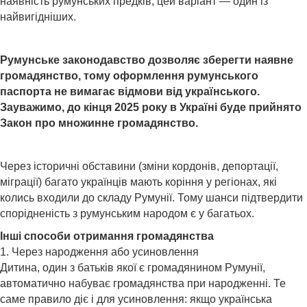
наявність румунських предків, цей варіант — один із
найвигідніших.
Румунське законодавство дозволяє зберегти наявне
громадянство, тому оформлення румунського
паспорта не вимагає відмови від українського.
Зауважимо, до кінця 2025 року в Україні буде прийнято
Закон про множинне громадянство.
Через історичні обставини (зміни кордонів, депортації,
міграції) багато українців мають коріння у регіонах, які
колись входили до складу Румунії. Тому шанси підтвердити
спорідненість з румунським народом є у багатьох.
Інші способи отримання громадянства
1. Через народження або усиновлення
Дитина, один з батьків якої є громадянином Румунії,
автоматично набуває громадянства при народженні. Те
саме правило діє і для усиновлення: якщо українська