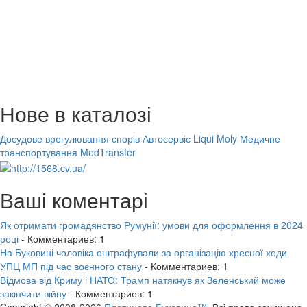
Нове в каталозі
Досудове врегулювання спорів
Автосервіс Liqui Moly
Медичне
транспортування MedTransfer
Ваші коментарі
Як отримати громадянство Румунії: умови для оформлення в 2024
році
- Комментариев: 1
На Буковині чоловіка оштрафували за організацію хресної ходи
УПЦ МП під час воєнного стану
- Комментариев: 1
Відмова від Криму і НАТО: Трамп натякнув як Зеленський може
закінчити війну
- Комментариев: 1
Copyright © 2008-2026
Платинова Буковина™.
Всі права захищено.