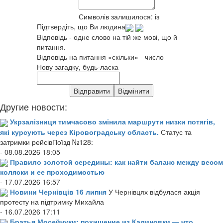
Символів залишилося:
із
Підтвердіть, що Ви людина
Відповідь - одне слово на тій же мові, що й
питання.
Відповідь на питання «скільки» - число
Нову загадку, будь-ласка
Другие новости:
Укрзалізниця тимчасово змінила маршрути низки потягів,
які курсують через Кіровоградську область.
Статус та
затримки рейсівПоїзд №128:
- 08.08.2026 18:05
Правило золотой середины: как найти баланс между весом
коляски и ее проходимостью
- 17.07.2026 16:57
Новини Чернівців 16 липня
У Чернівцях відбулася акція
протесту на підтримку Михайла
- 16.07.2026 17:11
Братья Мосейчуки: похищение из Калиновки — что