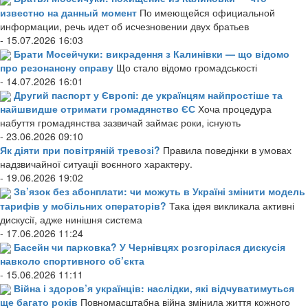
известно на данный момент
По имеющейся официальной
информации, речь идет об исчезновении двух братьев
- 15.07.2026 16:03
Брати Мосейчуки: викрадення з Калинівки — що відомо
про резонансну справу
Що стало відомо громадськості
- 14.07.2026 16:01
Другий паспорт у Європі: де українцям найпростіше та
найшвидше отримати громадянство ЄС
Хоча процедура
набуття громадянства зазвичай займає роки, існують
- 23.06.2026 09:10
Як діяти при повітряній тревозі?
Правила поведінки в умовах
надзвичайної ситуації воєнного характеру.
- 19.06.2026 19:02
Зв’язок без абонплати: чи можуть в Україні змінити модель
тарифів у мобільних операторів?
Така ідея викликала активні
дискусії, адже нинішня система
- 17.06.2026 11:24
Басейн чи парковка? У Чернівцях розгорілася дискусія
навколо спортивного об’єкта
- 15.06.2026 11:11
Війна і здоров’я українців: наслідки, які відчуватимуться
ще багато років
Повномасштабна війна змінила життя кожного