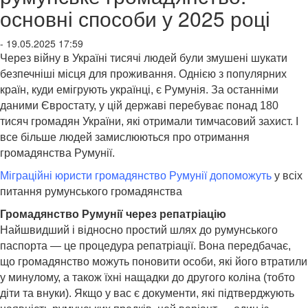
основні способи у 2025 році
- 19.05.2025 17:59
Через війну в Україні тисячі людей були змушені шукати
безпечніші місця для проживання. Однією з популярних
країн, куди емігрують українці, є Румунія. За останніми
даними Євростату, у цій державі перебуває понад 180
тисяч громадян України, які отримали тимчасовий захист. І
все більше людей замислюються про отримання
громадянства Румунії.
Міграційні юристи громадянство Румунії допоможуть
у всіх
питання румунського громадянства
Громадянство Румунії через репатріацію
Найшвидший і відносно простий шлях до румунського
паспорта — це процедура репатріації. Вона передбачає,
що громадянство можуть поновити особи, які його втратили
у минулому, а також їхні нащадки до другого коліна (тобто
діти та внуки). Якщо у вас є документи, які підтверджують