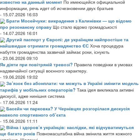
известно на данный момент
По имеющейся официальной
информации, речь идет об исчезновении двух братьев
- 15.07.2026 16:03
Брати Мосейчуки: викрадення з Калинівки — що відомо
про резонансну справу
Що стало відомо громадськості
- 14.07.2026 16:01
Другий паспорт у Європі: де українцям найпростіше та
найшвидше отримати громадянство ЄС
Хоча процедура
набуття громадянства зазвичай займає роки, існують
- 23.06.2026 09:10
Як діяти при повітряній тревозі?
Правила поведінки в умовах
надзвичайної ситуації воєнного характеру.
- 19.06.2026 19:02
Зв’язок без абонплати: чи можуть в Україні змінити модель
тарифів у мобільних операторів?
Така ідея викликала активні
дискусії, адже нинішня система
- 17.06.2026 11:24
Басейн чи парковка? У Чернівцях розгорілася дискусія
навколо спортивного об’єкта
- 15.06.2026 11:11
Війна і здоров’я українців: наслідки, які відчуватимуться
ще багато років
Повномасштабна війна змінила життя кожного
українця. Щоденні