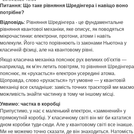
Питання: Що таке рівняння Шредінгера і навіщо воно
потрібне?
Відповідь
: Рівняння Шредінгера - це фундаментальне
рівняння квантової механіки, яке описує, як поводяться
мікрочастинки: електрони, протони, атоми і навіть
молекули. Його часто порівнюють із законами Ньютона у
класичній фізиці, але на квантовому рівні.
Якщо класична механіка пояснює рух великих об'єктів —
наприклад, як м'яч летить повітрям, то рівняння Шредінгера
пояснює, як «рухається» електрон усередині атома.
Щоправда, слово «рухається» тут умовне — у квантовій
механіці все складніше: замість точних траєкторій ми маємо
можливість знайти частинку в тому чи іншому місці.
Уявимо: частка в коробці
Припустимо, у нас є маленький електрон, «замкнений» у
прямокутній коробці. У класичному світі він міг би кататися
дном коробки туди-сюди. Але у квантовому світі все інакше.
Ми не можемо точно сказати, де він знаходиться. Натомість