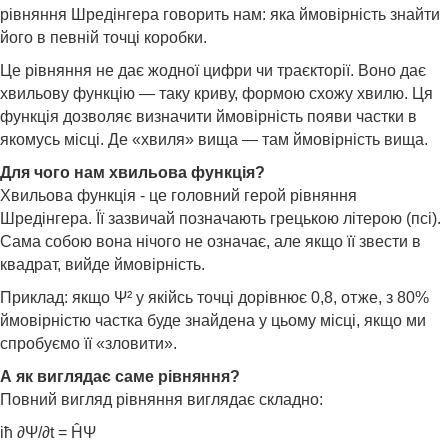
рівняння Шредінгера говорить нам: яка ймовірність знайти
його в певній точці коробки.
Це рівняння не дає жодної цифри чи траєкторії. Воно дає
хвильову функцію — таку криву, формою схожу хвилю. Ця
функція дозволяє визначити ймовірність появи частки в
якомусь місці. Де «хвиля» вища — там ймовірність вища.
Для чого нам хвильова функція?
Хвильова функція - це головний герой рівняння
Шредінгера. Її зазвичай позначають грецькою літерою (псі).
Сама собою вона нічого не означає, але якщо її звести в
квадрат, вийде ймовірність.
Приклад: якщо Ψ² у якійсь точці дорівнює 0,8, отже, з 80%
ймовірністю частка буде знайдена у цьому місці, якщо ми
спробуємо її «зловити».
А як виглядає саме рівняння?
Повний вигляд рівняння виглядає складно:
iħ ∂Ψ/∂t = ĤΨ