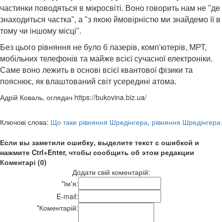
частинки поводяться в мікросвіті. Воно говорить нам не "де
знаходиться частка", а "з якою ймовірністю ми знайдемо її в
тому чи іншому місці".
Без цього рівняння не було б лазерів, комп'ютерів, МРТ,
мобільних телефонів та майже всієї сучасної електроніки.
Саме воно лежить в основі всієї квантової фізики та
пояснює, як влаштований світ усередині атома.
Адрій Коваль, оглядач https://bukovina.biz.ua/
Ключові слова:
Що таке рівняння Шредінгера
,
рівняння Шредінгера
Если вы заметили ошибку, выделите текст с ошибкой и
нажмите Ctrl+Enter, чтобы сообщить об этом редакции
Коментарі (0)
Додати свій коментарій:
*
Ім'я:
E-mail:
*
Коментарій: