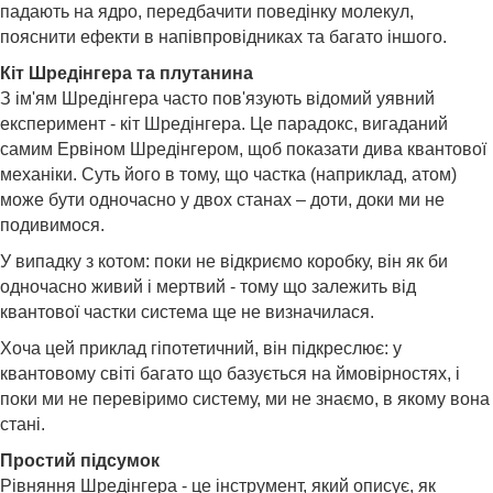
падають на ядро, передбачити поведінку молекул,
пояснити ефекти в напівпровідниках та багато іншого.
Кіт Шредінгера та плутанина
З ім'ям Шредінгера часто пов'язують відомий уявний
експеримент - кіт Шредінгера. Це парадокс, вигаданий
самим Ервіном Шредінгером, щоб показати дива квантової
механіки. Суть його в тому, що частка (наприклад, атом)
може бути одночасно у двох станах – доти, доки ми не
подивимося.
У випадку з котом: поки не відкриємо коробку, він як би
одночасно живий і мертвий - тому що залежить від
квантової частки система ще не визначилася.
Хоча цей приклад гіпотетичний, він підкреслює: у
квантовому світі багато що базується на ймовірностях, і
поки ми не перевіримо систему, ми не знаємо, в якому вона
стані.
Простий підсумок
Рівняння Шредінгера - це інструмент, який описує, як