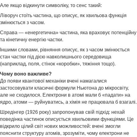
Але якщо відкинути символіку, то сенс такий:
Ліворуч стоїть частина, що описує, як хвильова функція
змінюється з часом.
Справа — «енергетична» частина, яка враховує потенційну
та кінетичну енергію частки.
Іншими словами, рівняння описує, як з часом змінюється
стан частки під дією навколишнього середовища
(наприклад, поля, стінок «коробки», тяжіння тощо).
Чому воно важливе?
До появи квантової механіки вчені намагалися
застосовувати класичні формули Ньютона до мікросвіту,
але не сходилося. Електрони в атомі мали б «падати» на
ядро, атоми — руйнуватись, а хімія не працювала б взагалі.
Шредінгер (1926 року) запропонував свій підхід: нехай
поведінка частинок описується хвильовими функціями. Це
відкрило цілий світ нових можливостей: вчені змогли
пояснити структуру атомів, зрозуміти, чому електрони не