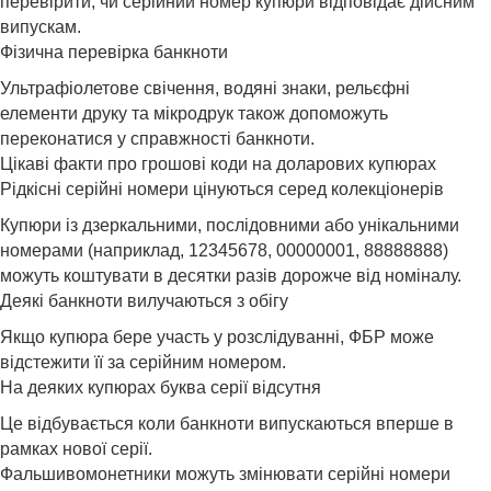
перевірити, чи серійний номер купюри відповідає дійсним
випускам.
Фізична перевірка банкноти
Ультрафіолетове свічення, водяні знаки, рельєфні
елементи друку та мікродрук також допоможуть
переконатися у справжності банкноти.
Цікаві факти про грошові коди на доларових купюрах
Рідкісні серійні номери цінуються серед колекціонерів
Купюри із дзеркальними, послідовними або унікальними
номерами (наприклад, 12345678, 00000001, 88888888)
можуть коштувати в десятки разів дорожче від номіналу.
Деякі банкноти вилучаються з обігу
Якщо купюра бере участь у розслідуванні, ФБР може
відстежити її за серійним номером.
На деяких купюрах буква серії відсутня
Це відбувається коли банкноти випускаються вперше в
рамках нової серії.
Фальшивомонетники можуть змінювати серійні номери