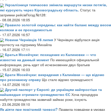
Укрзалізниця тимчасово змінила маршрути низки потягів,
які курсують через Кіровоградську область.
Статус та
затримки рейсівПоїзд №128:
- 08.08.2026 18:05
Правило золотой середины: как найти баланс между весом
коляски и ее проходимостью
- 17.07.2026 16:57
Новини Чернівців 16 липня
У Чернівцях відбулася акція
протесту на підтримку Михайла
- 16.07.2026 17:11
Братья Мосейчуки: похищение из Калиновки — что
известно на данный момент
По имеющейся официальной
информации, речь идет об исчезновении двух братьев
- 15.07.2026 16:03
Брати Мосейчуки: викрадення з Калинівки — що відомо
про резонансну справу
Що стало відомо громадськості
- 14.07.2026 16:01
Другий паспорт у Європі: де українцям найпростіше та
найшвидше отримати громадянство ЄС
Хоча процедура
набуття громадянства зазвичай займає роки, існують
- 23.06.2026 09:10
Як діяти при повітряній тревозі?
Правила поведінки в умовах