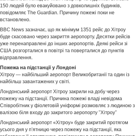
150 людей було евакуйовано з довколишніх будинків,
повідомляє The Guardian. Причину пожежі поки не
встановлено.
BBC News зазначає, що як мінімум 1351 рейс до Хітроу
буде скасовано через закриття аеропорту. Десятки рейсів
уже перенаправлені до інших аеропортів. Деякі рейси зі
США розгорталися в повітрі та поверталися до пунктів
відправлення.
Пожежа на підстанції у Лондоні
Хітроу — найбільший аеропорт Великобританії та один із
найбільш завантажених у світі.
Лондонський аеропорт Хітроу закрили на добу через
пожежу на підстанції. Причина пожежі владі невідома
Співробітник у фіолетовій уніформі розмовляє з людиною з
валізою біля входу до закритого аеропорту "Хітроу"
Лондонський аеропорт «Хітроу» буде закритий протягом
усього дня у п'ятницю через пожежу на підстанції, яка