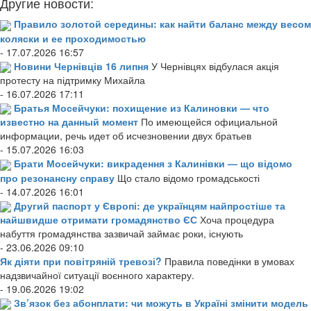
Другие новости:
Правило золотой середины: как найти баланс между весом
коляски и ее проходимостью
- 17.07.2026 16:57
Новини Чернівців 16 липня
У Чернівцях відбулася акція
протесту на підтримку Михайла
- 16.07.2026 17:11
Братья Мосейчуки: похищение из Калиновки — что
известно на данный момент
По имеющейся официальной
информации, речь идет об исчезновении двух братьев
- 15.07.2026 16:03
Брати Мосейчуки: викрадення з Калинівки — що відомо
про резонансну справу
Що стало відомо громадськості
- 14.07.2026 16:01
Другий паспорт у Європі: де українцям найпростіше та
найшвидше отримати громадянство ЄС
Хоча процедура
набуття громадянства зазвичай займає роки, існують
- 23.06.2026 09:10
Як діяти при повітряній тревозі?
Правила поведінки в умовах
надзвичайної ситуації воєнного характеру.
- 19.06.2026 19:02
Зв’язок без абонплати: чи можуть в Україні змінити модель