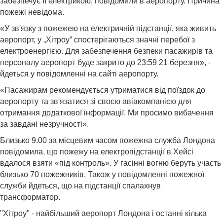
забезпечує її електрикою, повідомили в аеропорту. Причина
пожежі невідома.
«У зв'язку з пожежею на електричній підстанції, яка живить
аеропорт, у „Хітроу” спостерігаються значні перебої з
електроенергією. Для забезпечення безпеки пасажирів та
персоналу аеропорт буде закрито до 23:59 21 березня», -
йдеться у повідомленні на сайті аеропорту.
«Пасажирам рекомендується утриматися від поїздок до
аеропорту та зв'язатися зі своєю авіакомпанією для
отримання додаткової інформації. Ми просимо вибачення
за завдані незручності».
Близько 9.00 за місцевим часом пожежна служба Лондона
повідомила, що пожежу на електропідстанції в Хейсі
вдалося взяти «під контроль». У гасінні вогню беруть участь
близько 70 пожежників. Також у повідомленні пожежної
служби йдеться, що на підстанції спалахнув
трансформатор.
"Хітроу" - найбільший аеропорт Лондона і останні кілька