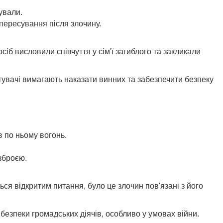
ували.
пересування після злочину.
іб висловили співчуття у сім'ї загиблого та закликали
тувачі вимагають наказати винних та забезпечити безпеку
в по ньому вогонь.
зброєю.
ся відкритим питання, було це злочин пов'язані з його
 безпеки громадських діячів, особливо у умовах війни.