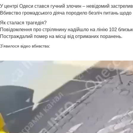
У центрі Одеси стався гучний злочин – невідомий застрелив
Вбивство громадського діяча породило безліч питань щодо 
Як сталася трагедія?
Повідомлення про стрілянину надійшло на лінію 102 близько 
Постраждалий помер на місці від отриманих поранень.
З’явилося відео вбивства: