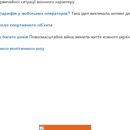
звичайної ситуації воєнного характеру.
ь тарифів у мобільних операторів?
Така ідея викликала активні д
коло спортивного об’єкта
е багато років
Повномасштабна війна змінила життя кожного украї
ного політичного шоу