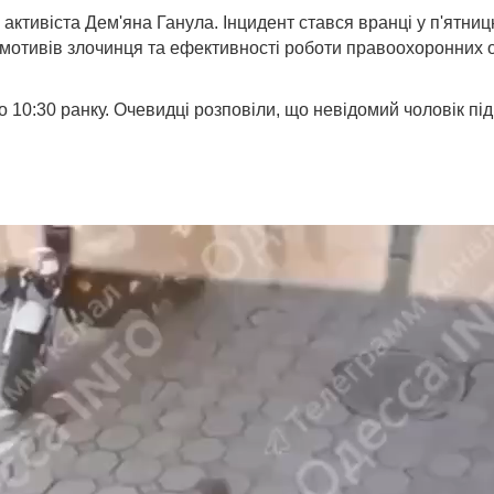
 активіста Дем'яна Ганула. Інцидент стався вранці у п'ятни
мотивів злочинця та ефективності роботи правоохоронних о
10:30 ранку. Очевидці розповіли, що невідомий чоловік підій