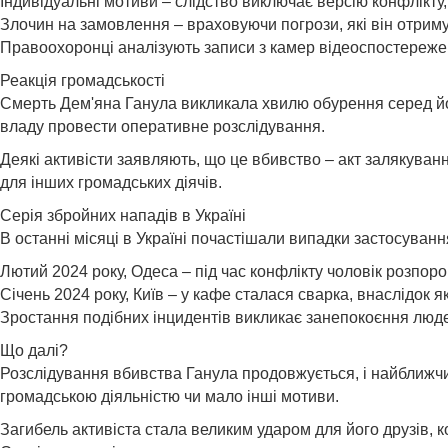
Індивідуальні мотиви – слідство виключає версію конфлікту,
Злочин на замовлення – враховуючи погрози, які він отриму
Правоохоронці аналізують записи з камер відеоспостереже
Реакція громадськості
Смерть Дем'яна Ганула викликала хвилю обурення серед його
владу провести оперативне розслідування.
Деякі активісти заявляють, що це вбивство – акт залякуван
для інших громадських діячів.
Серія збройних нападів в Україні
В останні місяці в Україні почастішали випадки застосуванн
Лютий 2024 року, Одеса – під час конфлікту чоловік розпоро
Січень 2024 року, Київ – у кафе сталася сварка, внаслідок я
Зростання подібних інцидентів викликає занепокоєння люде
Що далі?
Розслідування вбивства Ганула продовжується, і найближчим
громадською діяльністю чи мало інші мотиви.
Загибель активіста стала великим ударом для його друзів, к