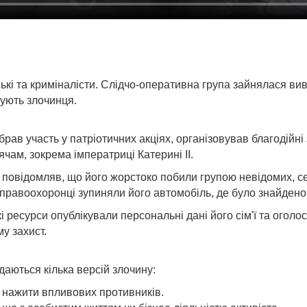
ькі та криміналісти. Слідчо-оперативна група зайнялася вивч
ують злочинця.
рав участь у патріотичних акціях, організовував благодійні 
чам, зокрема імператриці Катерині II.
ін повідомляв, що його жорстоко побили групою невідомих, с
і правоохоронці зупиняли його автомобіль, де було знайдено
 ресурси опублікували персональні дані його сім'ї та оголос
у захист.
даються кілька версій злочину:
г нажити впливових противників.