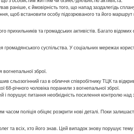
 що з особистим життям чи бізнес-діяльністю активіста.
вав раніше, є ймовірність того, що напад заздалегідь сплан
ння, щоб встановити особу підозрюваного та його маршрут 
 прихильників та громадських активістів. Багато відомих ос
ня громадянського суспільства. У соціальних мережах корис
я вогнепальної зброї.
шив сльозогінний газ в обличчя співробітнику ТЦК та відкри
кої 68-річного чоловіка поранили з вогнепальної зброї.
й і порушує питання необхідність посилення контролю над 
 часом поліція обіцяє розкрити нові деталі. Поки залишаєть
олег та всіх, хто його знав. Цей випадок знову порушує тему