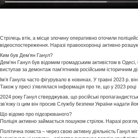
Стрілець втік, а місце злочину оперативно оточили поліцейс
відеоспостереження. Наразі правоохоронці активно розшук
Ким був Дем'ян Ганул?
Дем'ян Ганул був відомим громадським активістом в Одесі, б
виступав за демонтаж пам'ятників російським історичним дія
Ім'я Ганула часто фігурувало в новинах. У травні 2023 р. в
Також у пресі з'являлася інформація про те, що у 2023 роц
2024 року Ганул стверджував, що російські пропагандистські
зв'язку із цим він просив Службу безпеки України надати йом
Що відомо про підозрюваного?
Поліція активно займається пошуком стрілок. Наразі розгля
Політична помста – через свою активну діяльність Ганул мі