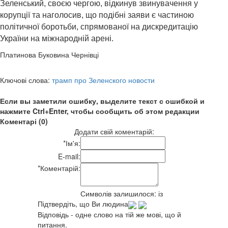
Зеленський, своєю чергою, відкинув звинувачення у
корупції та наголосив, що подібні заяви є частиною
політичної боротьби, спрямованої на дискредитацію
України на міжнародній арені.
Платинова Буковина Чернівці
Ключові слова:
трамп про Зеленского новости
Если вы заметили ошибку, выделите текст с ошибкой и
нажмите Ctrl+Enter, чтобы сообщить об этом редакции
Коментарі (0)
Додати свій коментарій:
*
Ім'я:
E-mail:
*
Коментарій:
Символів залишилося:
із
Підтвердіть, що Ви людина
Відповідь - одне слово на тій же мові, що й
питання.