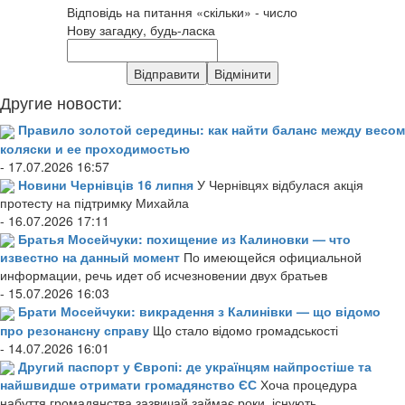
Відповідь на питання «скільки» - число
Нову загадку, будь-ласка
Другие новости:
Правило золотой середины: как найти баланс между весом
коляски и ее проходимостью
- 17.07.2026 16:57
Новини Чернівців 16 липня
У Чернівцях відбулася акція
протесту на підтримку Михайла
- 16.07.2026 17:11
Братья Мосейчуки: похищение из Калиновки — что
известно на данный момент
По имеющейся официальной
информации, речь идет об исчезновении двух братьев
- 15.07.2026 16:03
Брати Мосейчуки: викрадення з Калинівки — що відомо
про резонансну справу
Що стало відомо громадськості
- 14.07.2026 16:01
Другий паспорт у Європі: де українцям найпростіше та
найшвидше отримати громадянство ЄС
Хоча процедура
набуття громадянства зазвичай займає роки, існують