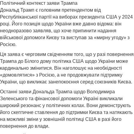
Політичний контекст заяви Трампа
Дональд Трамп є головним претендентом від
Республіканської партії на виборах президента США у 2024
році. Його позиція щодо України вже давно відома: він
неодноразово заявляв, що хоче припинити надання
військової допомоги Києву та виступав за «мирну угоду» з
Росією.
Ця заява є черговим свідченням того, що у разі повернення
Трампа до Білого дому політика США щодо України може
кардинально змінитися. Він наголошує на необхідності
«домовлятися» з Росією, а не продовжувати підтримку
України, що викликає занепокоєння серед союзників Києва.
Останні заяви Дональда Трампа щодо Володимира
Зеленського та фінансової допомоги Україні викликали
широкий резонанс у політичних колах. Вони демонструють
його скептичне ставлення до підтримки Києва та натякають
на можливі зміни у зовнішній політиці США в разі його
повернення до влади.