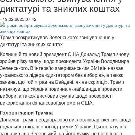
диктатурі та зниклих коштах
- 19.02.2025 07:42
Трамп розкритикував Зеленського: звинувачення у
диктатурі та зниклих коштах
Колишній та новий президент США Дональд Трамп знову
зробив різку заяву щодо президента України Володимира
Зеленського. В інтерв’ю американським ЗМІ він назвав
українського лідера «диктатором без виборів», а також
заявив, що той «грав на Байдені, як на скрипці». Трамп
натякнув, що Україна повинна якнайшвидше провести
вибори, а також висловив сумнів щодо прозорості
використання фінансової допомоги США.
Головні заяви Трампа
Дональд Трамп неодноразово висловлював скепсис щодо
подальшої фінансової підтримки України. Цього разу він
зазначив, що Зеленський, на його думку, не поспішає з