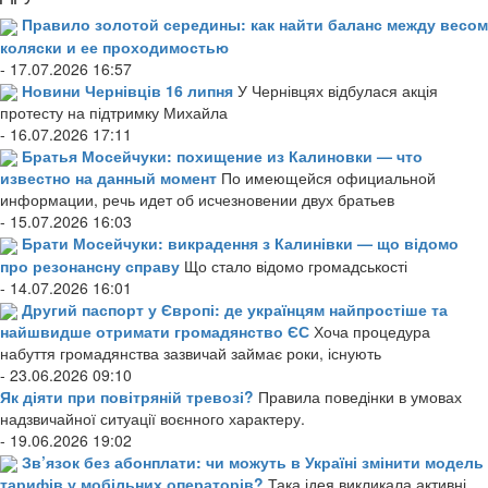
Правило золотой середины: как найти баланс между весом
коляски и ее проходимостью
- 17.07.2026 16:57
Новини Чернівців 16 липня
У Чернівцях відбулася акція
протесту на підтримку Михайла
- 16.07.2026 17:11
Братья Мосейчуки: похищение из Калиновки — что
известно на данный момент
По имеющейся официальной
информации, речь идет об исчезновении двух братьев
- 15.07.2026 16:03
Брати Мосейчуки: викрадення з Калинівки — що відомо
про резонансну справу
Що стало відомо громадськості
- 14.07.2026 16:01
Другий паспорт у Європі: де українцям найпростіше та
найшвидше отримати громадянство ЄС
Хоча процедура
набуття громадянства зазвичай займає роки, існують
- 23.06.2026 09:10
Як діяти при повітряній тревозі?
Правила поведінки в умовах
надзвичайної ситуації воєнного характеру.
- 19.06.2026 19:02
Зв’язок без абонплати: чи можуть в Україні змінити модель
тарифів у мобільних операторів?
Така ідея викликала активні