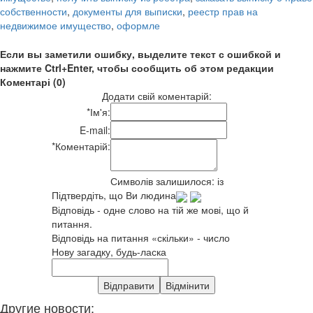
собственности
,
документы для выписки
,
реестр прав на
недвижимое имущество
,
оформле
Если вы заметили ошибку, выделите текст с ошибкой и
нажмите Ctrl+Enter, чтобы сообщить об этом редакции
Коментарі (0)
Додати свій коментарій:
*
Ім'я:
E-mail:
*
Коментарій:
Символів залишилося:
із
Підтвердіть, що Ви людина
Відповідь - одне слово на тій же мові, що й
питання.
Відповідь на питання «скільки» - число
Нову загадку, будь-ласка
Другие новости: