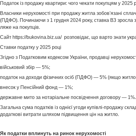
Податок із продажу квартири: чого чекати покупцям у 2025 
Власники нерухомості при продажу житла зобов'язані сплачу
(ПДФО). Починаючи з 1 грудня 2024 року, ставка ВЗ зросла 
ляже на покупців.
Сайт
https://bukovina.biz.ua/
розповідає, що варто знати укра
Ставки податку у 2025 році
Згідно з Податковим кодексом України, продавці нерухомост
військовий збір — 5%;
податок на доходи фізичних осіб (ПДФО) — 5% (якщо житло 
внесок у Пенсійний фонд — 1%;
державне мито за нотаріальне посвідчення договору — 1%.
Загальна сума податків із однієї угоди купівлі-продажу ск
додаткові витрати шляхом підвищення цін на житло.
Як податки вплинуть на ринок нерухомості