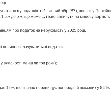
році
вати низку податків: військовий збір (ВЗ), внесок у Пенсій
з 1,5% до 5%, що може суттєво вплинути на кінцеву вартість
їнцям про податок на нерухомість у 2025 році.
і повинні сплачувати такі податки:
у власності менш як три роки);
ладає 12%, що значно перевищує попередній показник у 8,5%