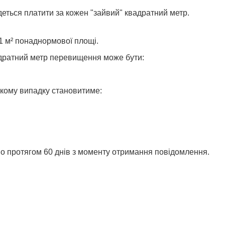
еться платити за кожен "зайвий" квадратний метр.
1 м² понаднормової площі.
вадратний метр перевищення може бути:
акому випадку становитиме:
но протягом 60 днів з моменту отримання повідомлення.