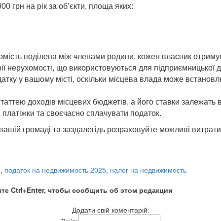
 грн на рік за об’єкти, площа яких:
мість поділена між членами родини, кожен власник отримує
ії нерухомості, що використовуються для підприємницької д
атку у вашому місті, оскільки місцева влада може встановл
аттею доходів місцевих бюджетів, а його ставки залежать в
 платіжки та своєчасно сплачувати податок.
 вашій громаді та заздалегідь розраховуйте можливі витрат
и
,
податок на недвижимость 2025
,
налог на недвижимость
те Ctrl+Enter, чтобы сообщить об этом редакции
Додати свій коментарій:
*
Ім'я: