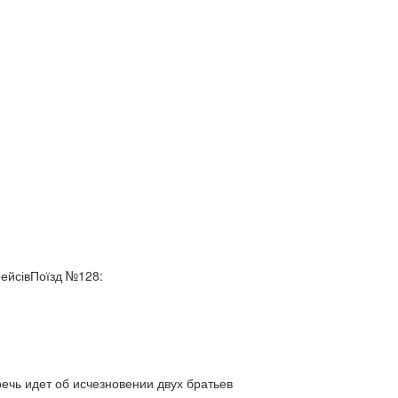
рейсівПоїзд №128:
ь идет об исчезновении двух братьев