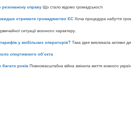
о резонансну справу
Що стало відомо громадськості
айшвидше отримати громадянство ЄС
Хоча процедура набуття гром
звичайної ситуації воєнного характеру.
ь тарифів у мобільних операторів?
Така ідея викликала активні д
коло спортивного об’єкта
е багато років
Повномасштабна війна змінила життя кожного украї