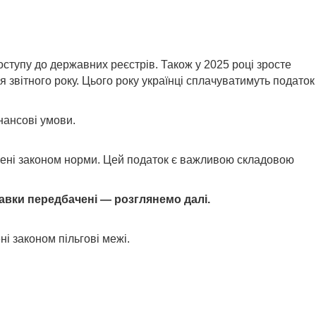
ступу до державних реєстрів. Також у 2025 році зросте
я звітного року. Цього року українці сплачуватимуть податок
нансові умови.
влені законом норми. Цей податок є важливою складовою
тавки передбачені — розглянемо далі.
і законом пільгові межі.