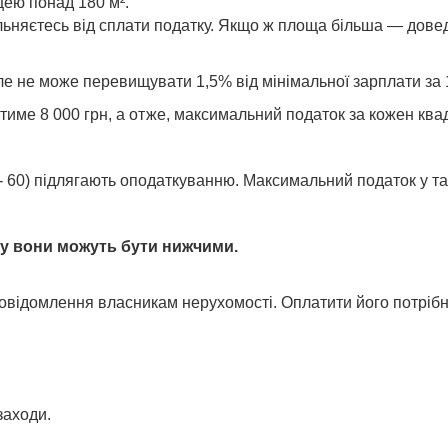
щею понад 180 м².
льняєтесь від сплати податку. Якщо ж площа більша — довед
е не може перевищувати 1,5% від мінімальної зарплати за 
итиме 8 000 грн, а отже, максимальний податок за кожен к
 - 60) підлягають оподаткуванню. Максимальний податок у т
му вони можуть бути нижчими.
повідомлення власникам нерухомості. Оплатити його потріб
заходи.