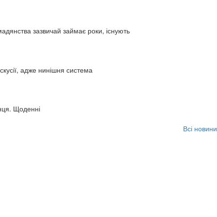
адянства зазвичай займає роки, існують
искусії, адже нинішня система
нця. Щоденні
Всі новини