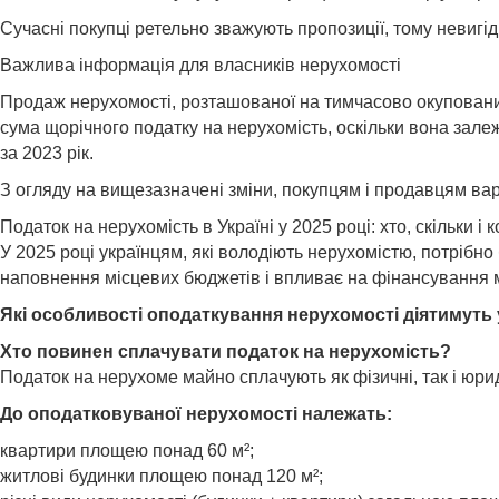
Сучасні покупці ретельно зважують пропозиції, тому невигі
Важлива інформація для власників нерухомості
Продаж нерухомості, розташованої на тимчасово окупованих
сума щорічного податку на нерухомість, оскільки вона залежи
за 2023 рік.
З огляду на вищезазначені зміни, покупцям і продавцям вар
Податок на нерухомість в Україні у 2025 році: хто, скільки і 
У 2025 році українцям, які володіють нерухомістю, потріб
наповнення місцевих бюджетів і впливає на фінансування м
Які особливості оподаткування нерухомості діятимуть у
Хто повинен сплачувати податок на нерухомість?
Податок на нерухоме майно сплачують як фізичні, так і юрид
До оподатковуваної нерухомості належать:
квартири площею понад 60 м²;
житлові будинки площею понад 120 м²;