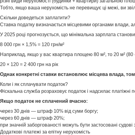
різні види нерухомості (будинки + квартири) загальною пло
Тобто, якщо ваша нерухомість не перевищує ці межі, ви зві
Скільки доведеться заплатити?
Ставка податку визначається місцевими органами влади, ал
У 2025 році прогнозується, що мінімальна зарплата станов
8 000 грн × 1,5% = 120 грн/м²
Наприклад, якщо у вас квартира площею 80 м², то 20 м² (80
20 × 120 = 2 400 грн на рік
Однак конкретні ставки встановлює місцева влада, то
Коли і як сплачувати податок?
Фіскальна служба розраховує податок і надсилає платіжні 
Якщо податок не сплачений вчасно:
через 30 днів — штраф 10% від суми боргу;
через 60 днів — штраф 20%;
при значній заборгованості можуть бути застосовані судові 
Додаткові платежі за елітну нерухомість