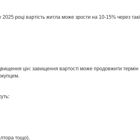
 2025 році вартість житла може зрости на 10-15% через такі
ідвищення цін: завищення вартості може продовжити термін
покупцем.
уть:
єлтора тощо).