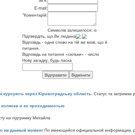
E-mail:
*
Коментарій:
Символів залишилося:
із
Підтвердіть, що Ви людина
Відповідь - одне слово на тій же мові, що й
питання.
Відповідь на питання «скільки» - число
Нову загадку, будь-ласка
кі курсують через Кіровоградську область.
Статус та затримки 
 коляски и ее проходимостью
сту на підтримку Михайла
но на данный момент
По имеющейся официальной информации, реч