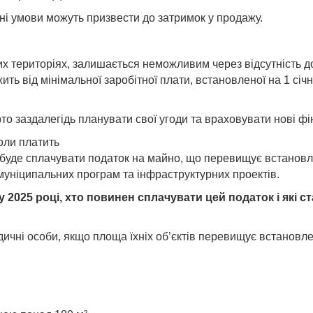
дні умови можуть призвести до затримок у продажу.
 територіях, залишається неможливим через відсутність до
ть від мінімальної заробітної плати, встановленої на 1 січн
то заздалегідь планувати свої угоди та враховувати нові фі
коли платить
но буде сплачувати податок на майно, що перевищує встано
уніципальних програм та інфраструктурних проектів.
 2025 році, хто повинен сплачувати цей податок і які с
ичні особи, якщо площа їхніх об’єктів перевищує встановлен