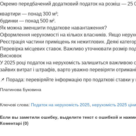
Окремо передбачений додатковий податок на розкіш — 25 000
квартири — понад 300 м²;
будинки — понад 500 м².
Як можна зменшити податкове навантаження?
Оформлення нерухомості на кількох власників. Якщо нерухо
Реєстрація частини приміщень як нежитлових. Деякі категор
Перевірка місцевих ставок. Важливо уточнювати розмір под
Висновок
У 2025 році податок на нерухомість залишиться важливою ст
зайвих витрат і штрафів, варто уважно перевіряти отримані
📌 Порада: перевіряйте інформацію про податкові ставки у
Платинова Буковина
Ключові слова:
Податок на нерухомість 2025
,
нерухомість 2025 цін
Если вы заметили ошибку, выделите текст с ошибкой и нажми
Коментарі (0)