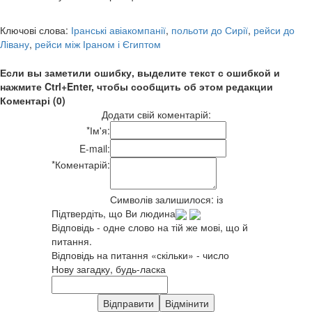
Ключові слова:
Іранські авіакомпанії
,
польоти до Сирії
,
рейси до
Лівану
,
рейси між Іраном і Єгиптом
Если вы заметили ошибку, выделите текст с ошибкой и
нажмите Ctrl+Enter, чтобы сообщить об этом редакции
Коментарі (0)
Додати свій коментарій:
*
Ім'я:
E-mail:
*
Коментарій:
Символів залишилося:
із
Підтвердіть, що Ви людина
Відповідь - одне слово на тій же мові, що й
питання.
Відповідь на питання «скільки» - число
Нову загадку, будь-ласка