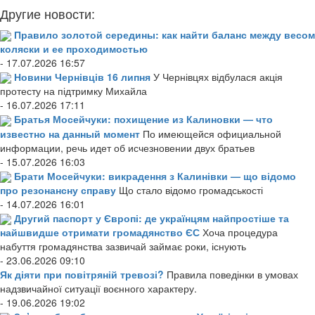
Другие новости:
Правило золотой середины: как найти баланс между весом
коляски и ее проходимостью
- 17.07.2026 16:57
Новини Чернівців 16 липня
У Чернівцях відбулася акція
протесту на підтримку Михайла
- 16.07.2026 17:11
Братья Мосейчуки: похищение из Калиновки — что
известно на данный момент
По имеющейся официальной
информации, речь идет об исчезновении двух братьев
- 15.07.2026 16:03
Брати Мосейчуки: викрадення з Калинівки — що відомо
про резонансну справу
Що стало відомо громадськості
- 14.07.2026 16:01
Другий паспорт у Європі: де українцям найпростіше та
найшвидше отримати громадянство ЄС
Хоча процедура
набуття громадянства зазвичай займає роки, існують
- 23.06.2026 09:10
Як діяти при повітряній тревозі?
Правила поведінки в умовах
надзвичайної ситуації воєнного характеру.
- 19.06.2026 19:02