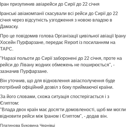
Іран призупинив авіарейси до Сирії до 22 січня
Іранські авіакомпанії скасували всі рейси до Сирії до 22
січня через відсутність узгодження з новою владою в
Дамаску.
Про це повідомив голова Організації цивільної авіації Ірану
Хосейн Пурфарзане, передає Report із посиланням на
ТАРС.
"Наразі польоти до Сирії заборонені до 22 січня, проте на
рейси до Лівану жодних обмежень не поширюється", -
зазначив Пурфарзане.
Він уточнив, що для відновлення авіасполучення буде
потрібний офіційний дозвіл з боку приймаючої країни.
За його словами, схожа ситуація спостерігається і з
Єгиптом:
"Влада двох країн має досягти домовленості, щоб ми могли
відновити рейси між Іраном і Єгиптом", - додав він.
Платинова Буковина Чернівці