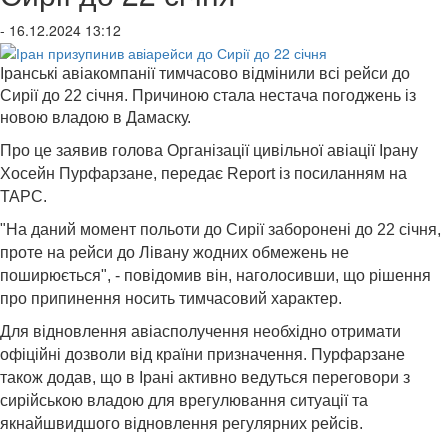
- 16.12.2024 13:12
Іранські авіакомпанії тимчасово відмінили всі рейси до
Сирії до 22 січня. Причиною стала нестача погоджень із
новою владою в Дамаску.
Про це заявив голова Організації цивільної авіації Ірану
Хосейн Пурфарзане, передає Report із посиланням на
ТАРС.
"На даний момент польоти до Сирії заборонені до 22 січня,
проте на рейси до Лівану жодних обмежень не
поширюється", - повідомив він, наголосивши, що рішення
про припинення носить тимчасовий характер.
Для відновлення авіасполучення необхідно отримати
офіційні дозволи від країни призначення. Пурфарзане
також додав, що в Ірані активно ведуться переговори з
сирійською владою для врегулювання ситуації та
якнайшвидшого відновлення регулярних рейсів.