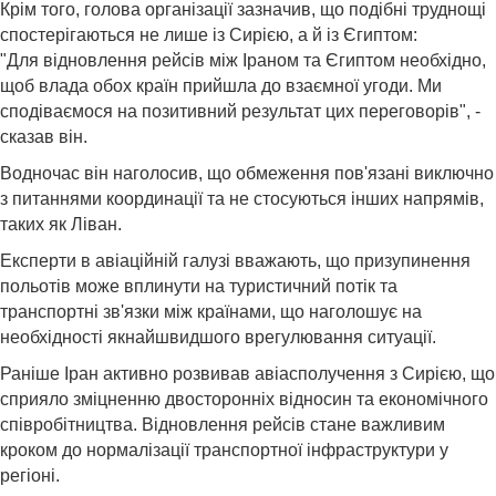
Крім того, голова організації зазначив, що подібні труднощі
спостерігаються не лише із Сирією, а й із Єгиптом:
"Для відновлення рейсів між Іраном та Єгиптом необхідно,
щоб влада обох країн прийшла до взаємної угоди. Ми
сподіваємося на позитивний результат цих переговорів", -
сказав він.
Водночас він наголосив, що обмеження пов'язані виключно
з питаннями координації та не стосуються інших напрямів,
таких як Ліван.
Експерти в авіаційній галузі вважають, що призупинення
польотів може вплинути на туристичний потік та
транспортні зв'язки між країнами, що наголошує на
необхідності якнайшвидшого врегулювання ситуації.
Раніше Іран активно розвивав авіасполучення з Сирією, що
сприяло зміцненню двосторонніх відносин та економічного
співробітництва. Відновлення рейсів стане важливим
кроком до нормалізації транспортної інфраструктури у
регіоні.