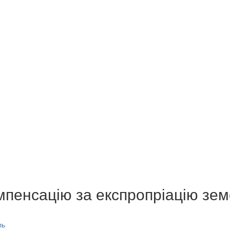
мпенсацію за експропріацію зе