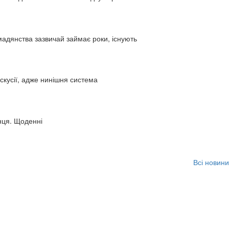
адянства зазвичай займає роки, існують
искусії, адже нинішня система
нця. Щоденні
Всі новини