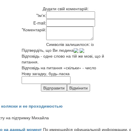
Додати свій коментарій:
*
Ім'я:
E-mail:
*
Коментарій:
Символів залишилося:
із
Підтвердіть, що Ви людина
Відповідь - одне слово на тій же мові, що й
питання.
Відповідь на питання «скільки» - число
Нову загадку, будь-ласка
 коляски и ее проходимостью
сту на підтримку Михайла
но на данный момент
По имеющейся официальной информации, реч