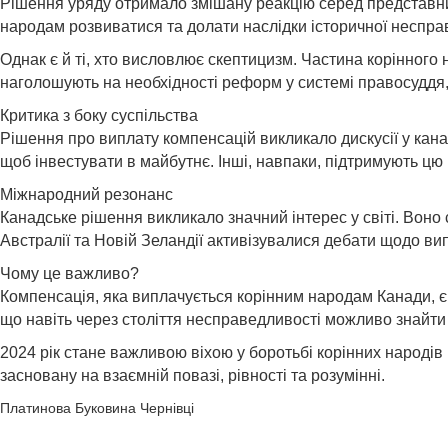
Рішення уряду отримало змішану реакцію серед представник
народам розвиватися та долати наслідки історичної неспра
Однак є й ті, хто висловлює скептицизм. Частина корінного
наголошують на необхідності реформ у системі правосуддя, 
Критика з боку суспільства
Рішення про виплату компенсацій викликало дискусії у канад
щоб інвестувати в майбутнє. Інші, навпаки, підтримують цю
Міжнародний резонанс
Канадське рішення викликало значний інтерес у світі. Воно
Австралії та Новій Зеландії активізувалися дебати щодо в
Чому це важливо?
Компенсація, яка виплачується корінним народам Канади, є 
що навіть через століття несправедливості можливо знайти
2024 рік стане важливою віхою у боротьбі корінних народів
засновану на взаємній повазі, рівності та розумінні.
Платинова Буковина Чернівці