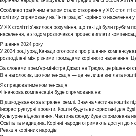
корінних народів, знищували їхні традиційні способи життя 
Особливо трагічним етапом стало створення у XIX столітті 
політику, спрямовану на "інтеграцію" корінного населення у
У XX столітті з’явилося розуміння, що такі дії були грубим
населення, а згодом розпочався процес виплати компенсацій
Рішення 2024 року
У 2024 році уряд Канади оголосив про рішення компенсувати
розподілені між різними громадами корінного населення. Це
За словами прем'єр-міністра Джастіна Трюдо, це рішення ст
Він наголосив, що компенсація — це не лише виплата кошті
Як працюватиме компенсація
Фінансова компенсація буде спрямована на:
Відшкодування за втрачені землі. Значна частина коштів під
Інфраструктурні проєкти. Кошти будуть використані для будів
Культурне відновлення. Частина фонду буде спрямована на п
Освіта та медицина. Корінні народи отримають доступ до як
Реакція корінних народів