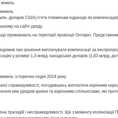
 земель
 земель
лн. доларів США) п'яти племенам індіанців як компенсацію з
ваному на сайті уряду.
 що проживають на території провінції Онтаріо. Представни
відомив про рішення виплачувати компенсації за експропріа
ацію у розмірі 1,3 млрд. канадських доларів (1,03 млрд. до
емель: історична подія 2024 року
ичної справедливості, погодившись виплатити корінним наро
ння між урядом країни та корінними спільнотами, які протя
на трагедій і несправедливості. Ще з моменту колонізації П