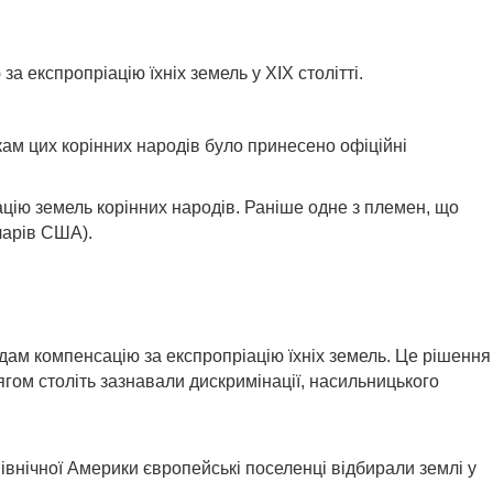
а експропріацію їхніх земель у XIX столітті.
кам цих корінних народів було принесено офіційні
цію земель корінних народів. Раніше одне з племен, що
ларів США).
дам компенсацію за експропріацію їхніх земель. Це рішення
гом століть зазнавали дискримінації, насильницького
івнічної Америки європейські поселенці відбирали землі у