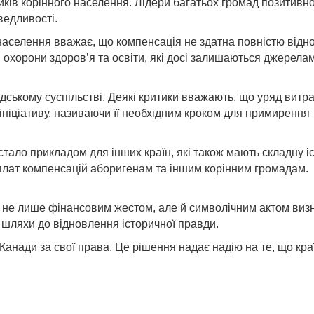
ів корінного населення. Лідери багатьох громад позитивно 
ведливості.
 населення вважає, що компенсація не здатна повністю відно
охорони здоров’я та освіти, які досі залишаються джерелам
ському суспільстві. Деякі критики вважають, що уряд витрач
 ініціативу, називаючи її необхідним кроком для примирення
 стало прикладом для інших країн, які також мають складну 
иплат компенсацій аборигенам та іншим корінним громадам.
не лише фінансовим жестом, але й символічним актом визнан
 шляхи до відновлення історичної правди.
 Канади за свої права. Це рішення надає надію на те, що кр