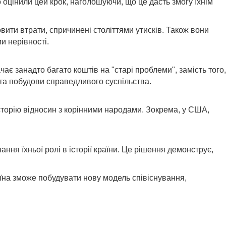
оцінили цей крок, наголошуючи, що це дасть змогу їхнім
вити втрати, спричинені століттями утисків. Також вони
и нерівності.
ає занадто багато коштів на "старі проблеми", замість того,
 та побудови справедливого суспільства.
історію відносин з корінними народами. Зокрема, у США,
ня їхньої ролі в історії країни. Це рішення демонструє,
аїна зможе побудувати нову модель співіснування,