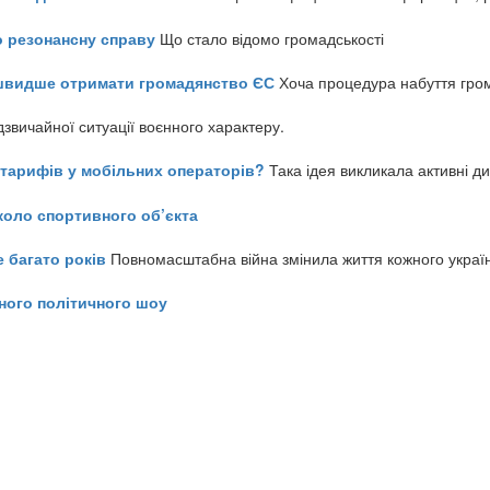
о резонансну справу
Що стало відомо громадськості
айшвидше отримати громадянство ЄС
Хоча процедура набуття гром
звичайної ситуації воєнного характеру.
ь тарифів у мобільних операторів?
Така ідея викликала активні д
коло спортивного об’єкта
е багато років
Повномасштабна війна змінила життя кожного украї
ного політичного шоу