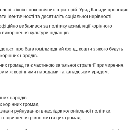
елені з їхніх споконвічних територій. Уряд Канади проводив
ти ідентичності та десятиліть соціальної нерівності.
офіційно вибачився за політику асиміляції корінного
викорінення культури індіанців.
деться про багатомільярдний фонд, кошти з якого будуть
корінних народів.
них громад та є частиною загальної стратегії примирення.
іру між корінними народами та канадським урядом.
нних народів.
х корінних громад.
азнали руйнування внаслідок колоніальної політики.
ля підвищення рівня життя цих громад.