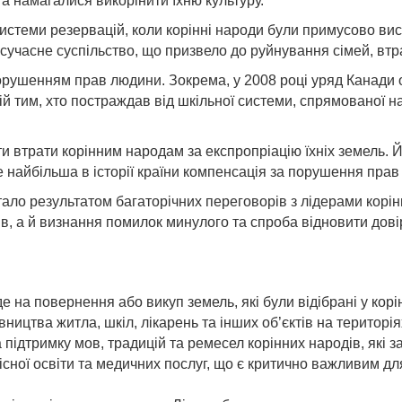
та намагалися викорінити їхню культуру.
системи резервацій, коли корінні народи були примусово вис
 сучасне суспільство, що призвело до руйнування сімей, втра
 порушенням прав людини. Зокрема, у 2008 році уряд Канади 
 тим, хто постраждав від шкільної системи, спрямованої на 
 втрати корінним народам за експропріацію їхніх земель. Й
 найбільша в історії країни компенсація за порушення прав 
ало результатом багаторічних переговорів з лідерами корін
в, а й визнання помилок минулого та спроба відновити дов
е на повернення або викуп земель, які були відібрані у корі
ництва житла, шкіл, лікарень та інших об’єктів на територія
ідтримку мов, традицій та ремесел корінних народів, які з
існої освіти та медичних послуг, що є критично важливим д