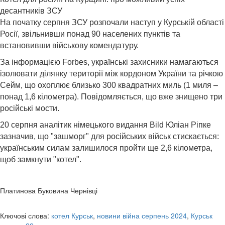
десантників ЗСУ
На початку серпня ЗСУ розпочали наступ у Курській області
Росії, звільнивши понад 90 населених пунктів та
встановивши військову комендатуру.
За інформацією Forbes, українські захисники намагаються
ізолювати ділянку території між кордоном України та річкою
Сейм, що охоплює близько 300 квадратних миль (1 миля –
понад 1,6 кілометра). Повідомляється, що вже знищено три
російські мости.
20 серпня аналітик німецького видання Bild Юліан Ріпке
зазначив, що "зашморг" для російських військ стискається:
українським силам залишилося пройти ще 2,6 кілометра,
щоб замкнути "котел".
Платинова Буковина Чернівці
Ключові слова:
котел Курськ
,
новини війна серпень 2024
,
Курськ