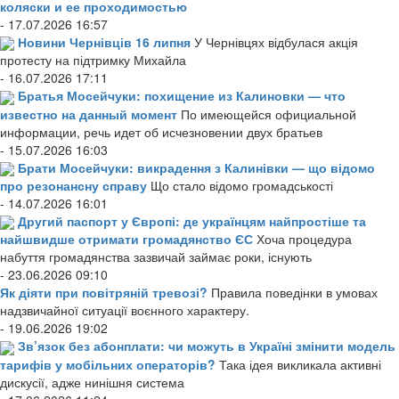
коляски и ее проходимостью
- 17.07.2026 16:57
Новини Чернівців 16 липня
У Чернівцях відбулася акція
протесту на підтримку Михайла
- 16.07.2026 17:11
Братья Мосейчуки: похищение из Калиновки — что
известно на данный момент
По имеющейся официальной
информации, речь идет об исчезновении двух братьев
- 15.07.2026 16:03
Брати Мосейчуки: викрадення з Калинівки — що відомо
про резонансну справу
Що стало відомо громадськості
- 14.07.2026 16:01
Другий паспорт у Європі: де українцям найпростіше та
найшвидше отримати громадянство ЄС
Хоча процедура
набуття громадянства зазвичай займає роки, існують
- 23.06.2026 09:10
Як діяти при повітряній тревозі?
Правила поведінки в умовах
надзвичайної ситуації воєнного характеру.
- 19.06.2026 19:02
Зв’язок без абонплати: чи можуть в Україні змінити модель
тарифів у мобільних операторів?
Така ідея викликала активні
дискусії, адже нинішня система