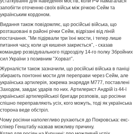
устаткуванні для наведення мостів, коли РФ намагалася
запобігти оточенню своїх військ між річкою Сейм та
українським кордоном.
Видання також повідомляє, що російські війська, що
розташовані в районі річки Сейм, відрізані від ліній
постачання. "Ми підірвали три їхні мости, і тепер лише
питання часу, коли ця кишеня закриється", - сказав
командир розвідувального підрозділу 14-го полку Збройних
сил України з позивним "Хорват".
Журналісти також зазначили, що російські війська в паніці
збирають понтонні мости для переправи через Сейм, але
українська артилерія, зокрема знаряддя M777, поставлені
Заходом, завдає ударів по них. Артилерист Андрій із 44-ї
української артилерійської бригади розповів, що росіяни
спішно переправляють усіх, кого можуть, тоді як українська
сторона веде обстріл.
Чому росіяни наполегливо рухаються до Покровська: екс-
спікер Генштабу назвав можливу причину.
Котел для росіян на Курщині: про можливий успіх