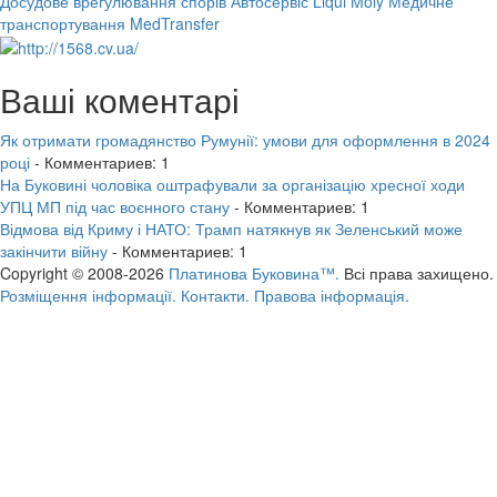
Досудове врегулювання спорів
Автосервіс Liqui Moly
Медичне
транспортування MedTransfer
Ваші коментарі
Як отримати громадянство Румунії: умови для оформлення в 2024
році
- Комментариев: 1
На Буковині чоловіка оштрафували за організацію хресної ходи
УПЦ МП під час воєнного стану
- Комментариев: 1
Відмова від Криму і НАТО: Трамп натякнув як Зеленський може
закінчити війну
- Комментариев: 1
Copyright © 2008-2026
Платинова Буковина™.
Всі права захищено.
Розміщення інформації.
Контакти.
Правова інформація.