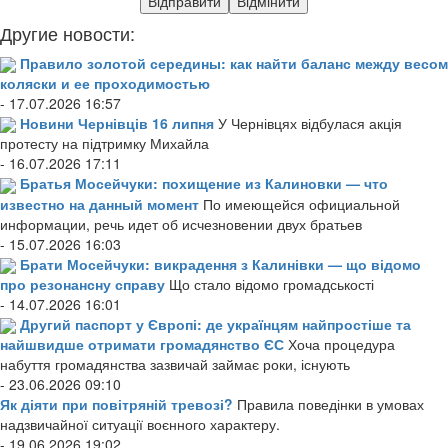
Другие новости:
Правило золотой середины: как найти баланс между весом
коляски и ее проходимостью
- 17.07.2026 16:57
Новини Чернівців 16 липня
У Чернівцях відбулася акція
протесту на підтримку Михайла
- 16.07.2026 17:11
Братья Мосейчуки: похищение из Калиновки — что
известно на данный момент
По имеющейся официальной
информации, речь идет об исчезновении двух братьев
- 15.07.2026 16:03
Брати Мосейчуки: викрадення з Калинівки — що відомо
про резонансну справу
Що стало відомо громадськості
- 14.07.2026 16:01
Другий паспорт у Європі: де українцям найпростіше та
найшвидше отримати громадянство ЄС
Хоча процедура
набуття громадянства зазвичай займає роки, існують
- 23.06.2026 09:10
Як діяти при повітряній тревозі?
Правила поведінки в умовах
надзвичайної ситуації воєнного характеру.
- 19.06.2026 19:02