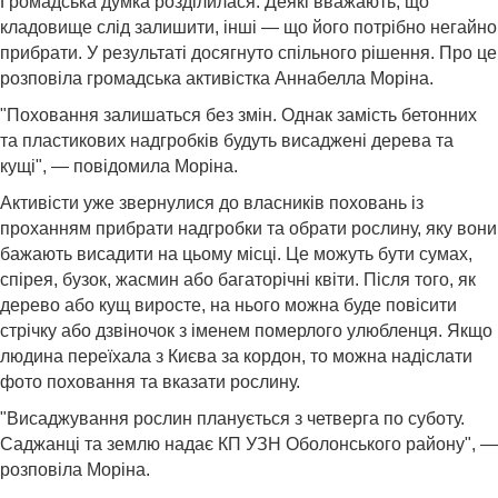
Громадська думка розділилася. Деякі вважають, що
кладовище слід залишити, інші — що його потрібно негайно
прибрати. У результаті досягнуто спільного рішення. Про це
розповіла громадська активістка Аннабелла Моріна.
"Поховання залишаться без змін. Однак замість бетонних
та пластикових надгробків будуть висаджені дерева та
кущі", — повідомила Моріна.
Активісти уже звернулися до власників поховань із
проханням прибрати надгробки та обрати рослину, яку вони
бажають висадити на цьому місці. Це можуть бути сумах,
спірея, бузок, жасмин або багаторічні квіти. Після того, як
дерево або кущ виросте, на нього можна буде повісити
стрічку або дзвіночок з іменем померлого улюбленця. Якщо
людина переїхала з Києва за кордон, то можна надіслати
фото поховання та вказати рослину.
"Висаджування рослин планується з четверга по суботу.
Саджанці та землю надає КП УЗН Оболонського району", —
розповіла Моріна.