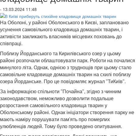
- 13.03.2024 11:48
На Оболоні, у районі Оболонського в Києві, заплановано
усунення самовільного кладовища домашніх тварин, і
активісти закликають власників місцевих поховань до
співпраці.
Поблизу Йорданського та Кирилівського озер у цьому
районі розпочали облаштовувати парк. Роботи на почалися
минулого літа. Однак, однією з труднощів при цьому стало
самовільне кладовище домашніх тварин на схилі поблизу
озера Йорданське. Про це повідомляє журнал "ТиКиїв".
За інформацією спільноти "Почайна", згідно з чинним
законодавством, неможливо дозволити подальше
розростання самовільного кладовища тварин у
Оболонському районі. Однак ініціатори створення парку не
мають наміру порушувати пам'ять про померлих
улюбленців людей. Тому було проведено опитування.