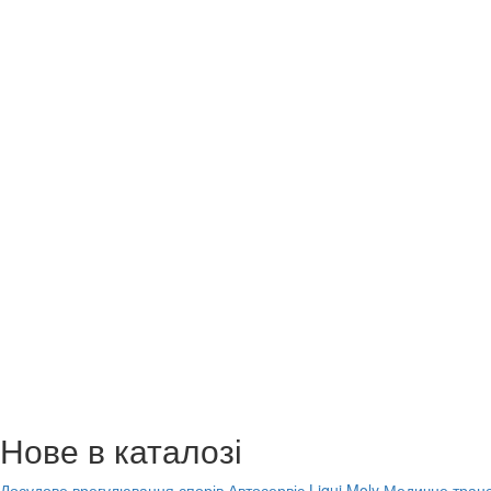
Нове в каталозі
Досудове врегулювання спорів
Автосервіс Liqui Moly
Медичне транс