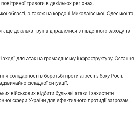
повітряної тривоги в декількох регіонах.
ої області, а також на кордоні Миколаївської, Одеської та
і як ще декілька груп відправилися з південного заходу та
Шахед" для атак на громадянську інфраструктуру. Остання
я солідарності в боротьбі проти агресії з боку Росії.
адзвичайно складної ситуації.
ких військових відбити будь-які атаки і захистити
ронної сфери України для ефективного протидії загрозам.