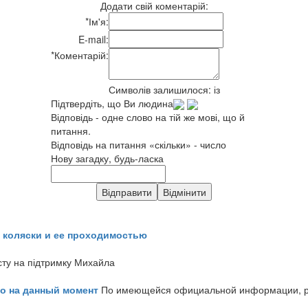
Додати свій коментарій:
*
Ім'я:
E-mail:
*
Коментарій:
Символів залишилося:
із
Підтвердіть, що Ви людина
Відповідь - одне слово на тій же мові, що й
питання.
Відповідь на питання «скільки» - число
Нову загадку, будь-ласка
 коляски и ее проходимостью
сту на підтримку Михайла
но на данный момент
По имеющейся официальной информации, реч