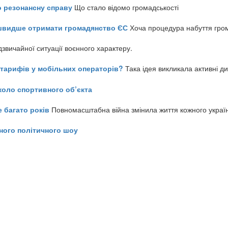
о резонансну справу
Що стало відомо громадськості
айшвидше отримати громадянство ЄС
Хоча процедура набуття гром
звичайної ситуації воєнного характеру.
ь тарифів у мобільних операторів?
Така ідея викликала активні д
коло спортивного об’єкта
е багато років
Повномасштабна війна змінила життя кожного украї
ного політичного шоу