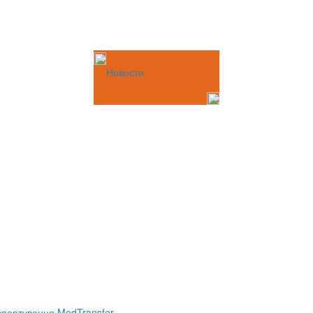
Новости
портування MedTransfer