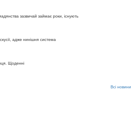
адянства зазвичай займає роки, існують
искусії, адже нинішня система
нця. Щоденні
Всі новини