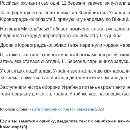
Російські окупанти сьогодні, 11 березня, увечері запустили
За інформацією від Повітряних сил Збройних сил України, рос
Кіровоградської областей, прямуючи у напрямку до Вінниці.
На півдні Миколаївської області помічено кілька груп дронів
південного сходу Дніпропетровської області у бік Дніпра.
Дрони з Кіровоградської області вже перетнули кордон Черка
Ці атаки є частиною широкомасштабної кампанії російських 
атака, яка сталася сьогодні, 11 березня, спричинила запуск 2
У світлі цих подій влада України звертається до міжнародни
Зокрема, очікується активізація дипломатичних зусиль для 
Заступник міністра оборони України з питань євроатлантичної
територіальну цілісність країни. У той же час, наголошуєть
Ключові слова:
карта повітряних тревог березень 2024
Если вы заметили ошибку, выделите текст с ошибкой и нажми
Коментарі (0)