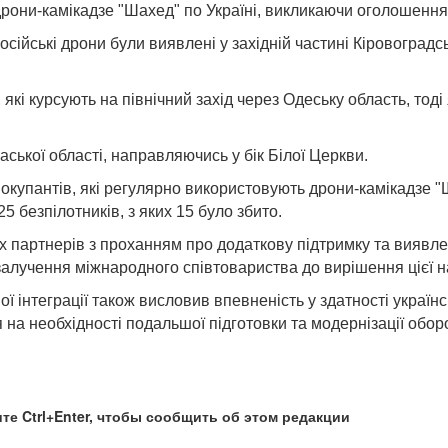
 дрони-камікадзе "Шахед" по Україні, викликаючи оголошення 
ійські дрони були виявлені у західній частині Кіровоградськ
, які курсують на північний захід через Одеську область, тод
ської області, направляючись у бік Білої Церкви.
окупантів, які регулярно використовують дрони-камікадзе "
5 безпілотників, з яких 15 було збито.
х партнерів з проханням про додаткову підтримку та виявленн
залучення міжнародного співтовариства до вирішення цієї н
 інтеграції також висловив впевненість у здатності українсь
ся на необхідності подальшої підготовки та модернізації обо
те Ctrl+Enter, чтобы сообщить об этом редакции