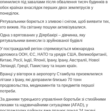
опинилися під завалами після обвалення тисяч будинків в
обох країнах внаслідок перших двох землетрусів у
понеділок.
Рятувальники борються з зливою і снігом, щоб виявити тих,
хто вижив. На світанку пошуки активізувалися.
Одна з врятованих у Діярбакірі – дівчинка, яку
рятувальники винесли із зруйнованої будівлі
У постраждалий регіон спрямовується міжнародна
допомога ООН, ЄС, НАТО та урядів США, Великобританії,
Китаю, Росії, Індії, Японії, Ірану, Ірану, Австралії, Нової
Зеландії, Греції, Пакистану та інших країн.
Вранці у вівторок в аеропорту Стамбула приземлилися
літаки з Іраку, які доправили близько 70 тонн
продовольства, медикаментів та предметів першої
потреби.
За даними турецького управління боротьби зі стихійними
лихами та надзвичайними ситуаціями (AFAD), у
постраждалих районах вже працює понад 24 тисячі