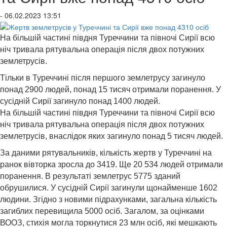
- 06.02.2023 13:51
На більшій частині півдня Туреччини та півночі Сирії всю
ніч тривала рятувальна операція після двох потужних
землетрусів.
Тільки в Туреччині після першого землетрусу загинуло
понад 2900 людей, понад 15 тисяч отримали поранення. У
сусідній Сирії загинуло понад 1400 людей.
На більшій частині півдня Туреччини та півночі Сирії всю
ніч тривала рятувальна операція після двох потужних
землетрусів, внаслідок яких загинуло понад 5 тисяч людей.
За даними рятувальників, кількість жертв у Туреччині на
ранок вівторка зросла до 3419. Ще 20 534 людей отримали
поранення. В результаті землетрус 5775 зданий
обрушилися. У сусідній Сирії загинули щонайменше 1602
людини. Згідно з новими підрахунками, загальна кількість
загиблих перевищила 5000 осіб. Загалом, за оцінками
ВООЗ, стихія могла торкнутися 23 млн осіб, які мешкають