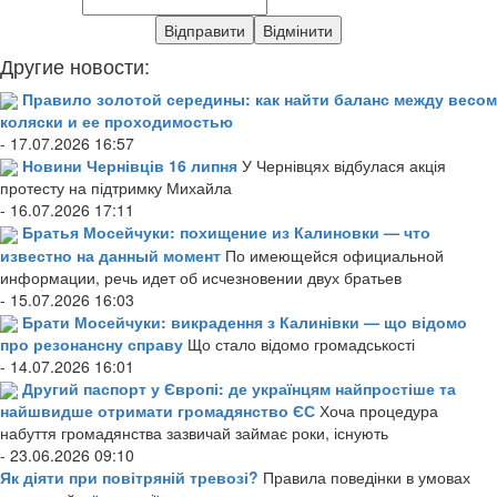
Другие новости:
Правило золотой середины: как найти баланс между весом
коляски и ее проходимостью
- 17.07.2026 16:57
Новини Чернівців 16 липня
У Чернівцях відбулася акція
протесту на підтримку Михайла
- 16.07.2026 17:11
Братья Мосейчуки: похищение из Калиновки — что
известно на данный момент
По имеющейся официальной
информации, речь идет об исчезновении двух братьев
- 15.07.2026 16:03
Брати Мосейчуки: викрадення з Калинівки — що відомо
про резонансну справу
Що стало відомо громадськості
- 14.07.2026 16:01
Другий паспорт у Європі: де українцям найпростіше та
найшвидше отримати громадянство ЄС
Хоча процедура
набуття громадянства зазвичай займає роки, існують
- 23.06.2026 09:10
Як діяти при повітряній тревозі?
Правила поведінки в умовах