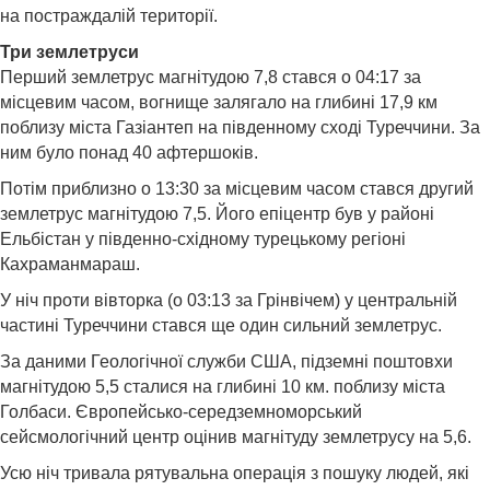
на постраждалій території.
Три землетруси
Перший землетрус магнітудою 7,8 стався о 04:17 за
місцевим часом, вогнище залягало на глибині 17,9 км
поблизу міста Газіантеп на південному сході Туреччини. За
ним було понад 40 афтершоків.
Потім приблизно о 13:30 за місцевим часом стався другий
землетрус магнітудою 7,5. Його епіцентр був у районі
Ельбістан у південно-східному турецькому регіоні
Кахраманмараш.
У ніч проти вівторка (о 03:13 за Грінвічем) у центральній
частині Туреччини стався ще один сильний землетрус.
За даними Геологічної служби США, підземні поштовхи
магнітудою 5,5 сталися на глибині 10 км. поблизу міста
Голбаси. Європейсько-середземноморський
сейсмологічний центр оцінив магнітуду землетрусу на 5,6.
Усю ніч тривала рятувальна операція з пошуку людей, які