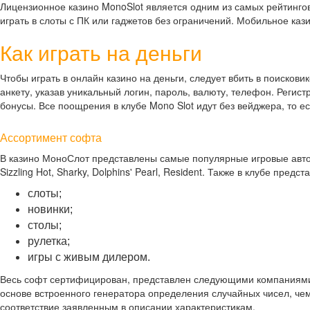
Лицензионное казино MonoSlot является одним из самых рейтинго
играть в слоты с ПК или гаджетов без ограничений. Мобильное ка
Как играть на деньги
Чтобы играть в онлайн казино на деньги, следует вбить в поисков
анкету, указав уникальный логин, пароль, валюту, телефон. Регист
бонусы. Все поощрения в клубе Mono Slot идут без вейджера, то е
Ассортимент софта
В казино МоноСлот представлены самые популярные игровые автом
Sizzling Hot, Sharky, Dolphins' Pearl, Resident. Также в клубе п
слоты;
новинки;
столы;
рулетка;
игры с живым дилером.
Весь софт сертифицирован, представлен следующими компаниями-раз
основе встроенного генератора определения случайных чисел, че
соответствие заявленным в описании характеристикам.