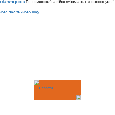
е багато років
Повномасштабна війна змінила життя кожного украї
ного політичного шоу
Новости