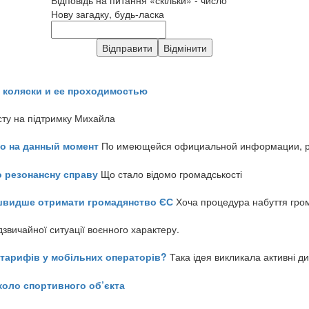
Нову загадку, будь-ласка
 коляски и ее проходимостью
сту на підтримку Михайла
но на данный момент
По имеющейся официальной информации, реч
о резонансну справу
Що стало відомо громадськості
айшвидше отримати громадянство ЄС
Хоча процедура набуття гром
звичайної ситуації воєнного характеру.
ь тарифів у мобільних операторів?
Така ідея викликала активні д
коло спортивного об’єкта