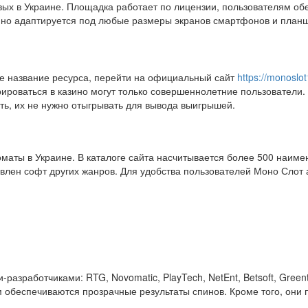
вых в Украине. Площадка работает по лицензии, пользователям об
зино адаптируется под любые размеры экранов смартфонов и планш
ике название ресурса, перейти на официальный сайт
https://monoslo
рироваться в казино могут только совершеннолетние пользователи. 
сть, их не нужно отыгрывать для вывода выигрышей.
аты в Украине. В каталоге сайта насчитывается более 500 наиме
редставлен софт других жанров. Для удобства пользователей Моно Сл
работчиками: RTG, Novomatic, PlayTech, NetEnt, Betsoft, Greentu
м обеспечиваются прозрачные результаты спинов. Кроме того, они