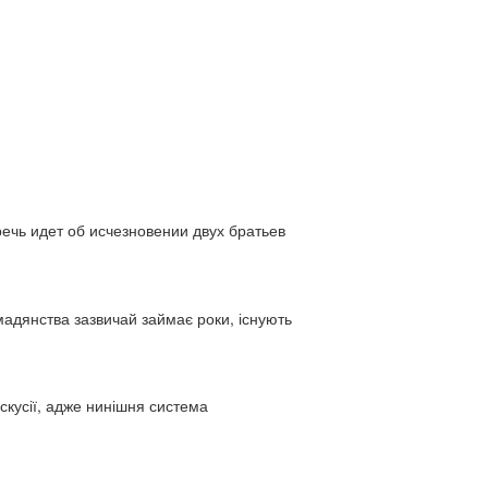
ь идет об исчезновении двух братьев
адянства зазвичай займає роки, існують
искусії, адже нинішня система