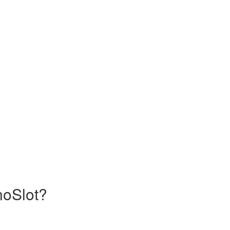
noSlot?