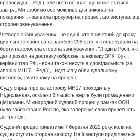
правосуддя. - Ред.), але ніхто не знає, що може статися
завтра. Ми зробимо все можливе для виконання
покарання", - заявила прокурор на процесі, що виступає від
сторони звинувачення.
Четверо обвинувачених - не єдині, хто причетний до краху
цивільного лайнера та загибелі 298 осіб, які перебували на
борту, наголосила сторона звинувачення. "Люди в Росії, які
дали дозвіл на доставку озброєнь та екіпажу ЗРК "Бук",
керівництво РФ, - вони також несуть відповідальність (за
аварію MH17. - Ред.)", - йдеться у обвинувальному
висновку, зачитаному на процесі.
Суд у справі про катастрофу MH17 проходить у
Нідерландах, оскільки більшість жертв були громадянами
цієї країни. Міжнародний судовий процес у рамках ООН
було заблоковано Росією, яка заперечує свою причетність
до трагедії.
Судовий процес триватиме 7 березня 2022 року, коли на
суді виступить сторона захисту. На її виступи приділяється