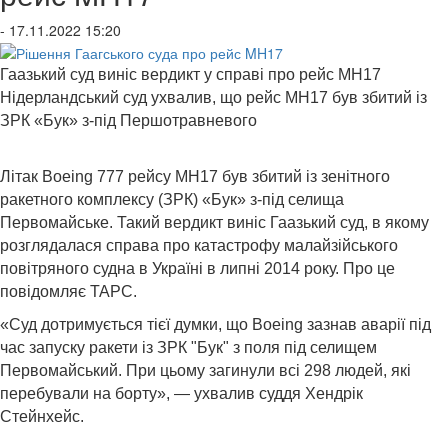
- 17.11.2022 15:20
Гаазький суд виніс вердикт у справі про рейс MH17
Нідерландський суд ухвалив, що рейс MH17 був збитий із
ЗРК «Бук» з-під Першотравневого
Літак Boeing 777 рейсу MH17 був збитий із зенітного
ракетного комплексу (ЗРК) «Бук» з-під селища
Первомайське. Такий вердикт виніс Гаазький суд, в якому
розглядалася справа про катастрофу малайзійського
повітряного судна в Україні в липні 2014 року. Про це
повідомляє ТАРС.
«Суд дотримується тієї думки, що Boeing зазнав аварії під
час запуску ракети із ЗРК "Бук" з поля під селищем
Первомайський. При цьому загинули всі 298 людей, які
перебували на борту», ​​— ухвалив суддя Хендрік
Стейнхейс.