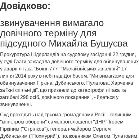
Довідково:
звинувачення вимагало
довічного терміну для
підсудного Михайла Бушуєва
Прокуратура Нідерландів на судовому засіданні 22 грудня,
у суді Гааги зажадала довічного терміну для обвинувачених
у аварії літака "Боїнг-777" "Малайзійських авіаліній" 17
липня 2014 року в небі над Донбасом. "Ми вимагаємо для
обвинувачених Гіркіна, Дубинського, Пулатова, Харченка
за їхні спільні дії, що призвели до катастрофи літака та
загибелі 298 осіб, довічного покарання", - йдеться у
звинуваченні.
Суд проходить над трьома громадянами Росії - колишнім
"міністром оборони" самопроголошеної "ДНР" Ігорем
Гіркіним ("Стрілков"), генерал-майором Сергієм
Дубинським ("Похмурий"), полковником Олегом Пулатовим