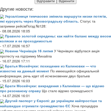
Другие новости:
Укрзалізниця тимчасово змінила маршрути низки потягів,
які курсують через Кіровоградську область.
Статус та
затримки рейсівПоїзд №128:
- 08.08.2026 18:05
Правило золотой середины: как найти баланс между весом
коляски и ее проходимостью
- 17.07.2026 16:57
Новини Чернівців 16 липня
У Чернівцях відбулася акція
протесту на підтримку Михайла
- 16.07.2026 17:11
Братья Мосейчуки: похищение из Калиновки — что
известно на данный момент
По имеющейся официальной
информации, речь идет об исчезновении двух братьев
- 15.07.2026 16:03
Брати Мосейчуки: викрадення з Калинівки — що відомо
про резонансну справу
Що стало відомо громадськості
- 14.07.2026 16:01
Другий паспорт у Європі: де українцям найпростіше та
найшвидше отримати громадянство ЄС
Хоча процедура
набуття громадянства зазвичай займає роки, існують