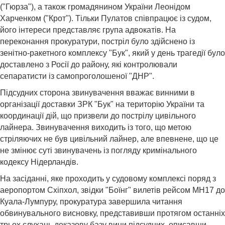
("Гюрза"), а також громадянином України Леонідом
Харченком ("Крот"). Тільки Пулатов співпрацює із судом,
його інтереси представляє група адвокатів. На
переконання прокуратури, постріл було здійснено із
зенітно-ракетного комплексу "Бук", який у день трагедії було
доставлено з Росії до району, які контролювали
сепаратисти із самопроголошеної "ДНР".
Підсудних сторона звинувачення вважає винними в
організації доставки ЗРК "Бук" на територію України та
координації дій, що призвели до пострілу цивільного
лайнера. Звинувачення виходить із того, що метою
стріляючих не був цивільний лайнер, але впевнене, що це
не змінює суті звинувачень із погляду кримінального
кодексу Нідерландів.
На засіданні, яке проходить у судовому комплексі поряд з
аеропортом Схіпхол, звідки "Боїнг" вилетів рейсом MH17 до
Куала-Лумпуру, прокуратура завершила читання
обвинувального висновку, представивши протягом останніх
трьох слухань доказову базу вини підсудних, описавши