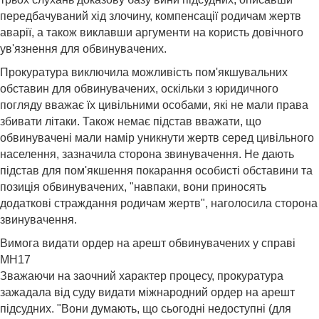
передбачуваний хід злочину, компенсації родичам жертв
аварії, а також виклавши аргументи на користь довічного
ув'язнення для обвинувачених.
Прокуратура виключила можливість пом'якшувальних
обставин для обвинувачених, оскільки з юридичного
погляду вважає їх цивільними особами, які не мали права
збивати літаки. Також немає підстав вважати, що
обвинувачені мали намір уникнути жертв серед цивільного
населення, зазначила сторона звинувачення. Не дають
підстав для пом'якшення покарання особисті обставини та
позиція обвинувачених, "навпаки, вони приносять
додаткові страждання родичам жертв", наголосила сторона
звинувачення.
Вимога видати ордер на арешт обвинувачених у справі
MH17
Зважаючи на заочний характер процесу, прокуратура
зажадала від суду видати міжнародний ордер на арешт
підсудних. "Вони думають, що сьогодні недоступні (для