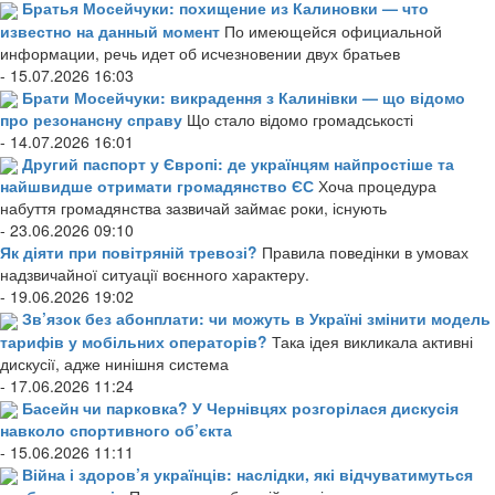
Братья Мосейчуки: похищение из Калиновки — что
известно на данный момент
По имеющейся официальной
информации, речь идет об исчезновении двух братьев
- 15.07.2026 16:03
Брати Мосейчуки: викрадення з Калинівки — що відомо
про резонансну справу
Що стало відомо громадськості
- 14.07.2026 16:01
Другий паспорт у Європі: де українцям найпростіше та
найшвидше отримати громадянство ЄС
Хоча процедура
набуття громадянства зазвичай займає роки, існують
- 23.06.2026 09:10
Як діяти при повітряній тревозі?
Правила поведінки в умовах
надзвичайної ситуації воєнного характеру.
- 19.06.2026 19:02
Зв’язок без абонплати: чи можуть в Україні змінити модель
тарифів у мобільних операторів?
Така ідея викликала активні
дискусії, адже нинішня система
- 17.06.2026 11:24
Басейн чи парковка? У Чернівцях розгорілася дискусія
навколо спортивного об’єкта
- 15.06.2026 11:11
Війна і здоров’я українців: наслідки, які відчуватимуться