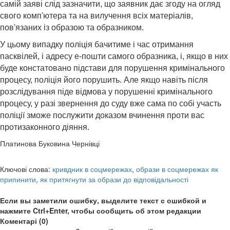
самій заяві слід зазначити, що заявник дає згоду на огляд
свого комп'ютера та на вилучення всіх матеріалів,
пов'язаних із образою та образником.
У цьому випадку поліція бачитиме і час отримання
пасквілей, і адресу е-пошти самого образника, і, якщо в них
буде констатовано підстави для порушення кримінального
процесу, поліція його порушить. Але якщо навіть після
розслідування піде відмова у порушенні кримінального
процесу, у разі звернення до суду вже сама по собі участь
поліції зможе послужити доказом вчинення проти вас
протизаконного діяння.
Платинова Буковина Чернівці
Ключові слова:
кривдник в соцмережах
,
образи в соцмережах як
припинити
,
як притягнути за образи до відповідальності
Если вы заметили ошибку, выделите текст с ошибкой и
нажмите Ctrl+Enter, чтобы сообщить об этом редакции
Коментарі (0)