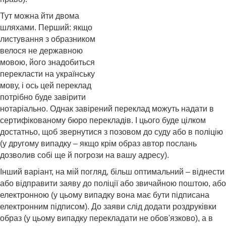
Тут можна йти двома
шляхами. Перший: якщо
листування з образником
велося не державною
мовою, його знадобиться
перекласти на українську
мову, і ось цей переклад
потрібно буде завірити
нотаріально. Однак завірений переклад можуть надати в
сертифікованому бюро перекладів. І цього буде цілком
достатньо, щоб звернутися з позовом до суду або в поліцію
(у другому випадку – якщо крім образ автор послань
дозволив собі ще й погрози на вашу адресу).
Інший варіант, на мій погляд, більш оптимальний – віднести
або відправити заяву до поліції або звичайною поштою, або
електронною (у цьому випадку вона має бути підписана
електронним підписом). До заяви слід додати роздруківки
образ (у цьому випадку перекладати не обов'язково), а в