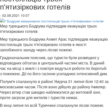
п'ятизіркових готелів
- 02.08.2021 10:07
Мер турецького Бодрума підтвердив евакуацію трьох
п'ятизіркових готелів
Мер турецького Бодрума Ахмет Арас підтвердив евакуацію
постояльців трьох п'ятизіркових готелів в якості
запобіжного заходу через лісові пожежі.
Градоначальник пояснив, що туристи були розміщені у
відповідних об'єктах в центральній частині міста. В даний
час на місці з землі і з повітря ведуться роботи по боротьбі
з пожежею. Дії по його гасінню ускладнює інтенсивний дим.
Полум'я спалахнуло в районі Умурча 31 липня біля 12:40 за
московським часом. Після воно дійшло до району Ічмелер.
Через вітер став швидко наближатися до житловій зоні,
проте загрози для жителів і туристів немає.
В кінці липня по всій Туреччині спалахнули лісові пожежі.