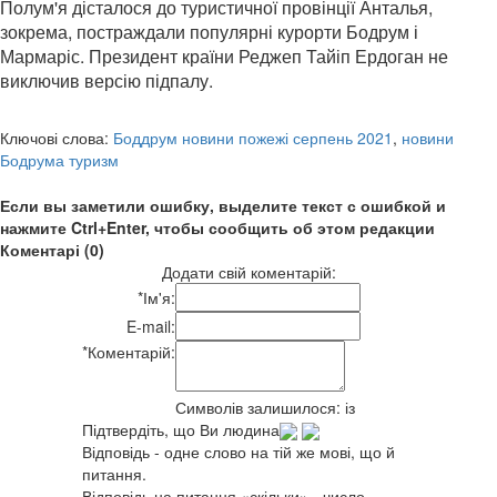
Полум'я дісталося до туристичної провінції Анталья,
зокрема, постраждали популярні курорти Бодрум і
Мармаріс. Президент країни Реджеп Тайіп Ердоган не
виключив версію підпалу.
Ключові слова:
Боддрум новини пожежі серпень 2021
,
новини
Бодрума туризм
Если вы заметили ошибку, выделите текст с ошибкой и
нажмите Ctrl+Enter, чтобы сообщить об этом редакции
Коментарі (0)
Додати свій коментарій:
*
Ім'я:
E-mail:
*
Коментарій:
Символів залишилося:
із
Підтвердіть, що Ви людина
Відповідь - одне слово на тій же мові, що й
питання.
Відповідь на питання «скільки» - число