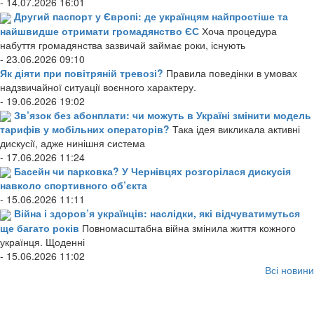
- 14.07.2026 16:01
Другий паспорт у Європі: де українцям найпростіше та
найшвидше отримати громадянство ЄС
Хоча процедура
набуття громадянства зазвичай займає роки, існують
- 23.06.2026 09:10
Як діяти при повітряній тревозі?
Правила поведінки в умовах
надзвичайної ситуації воєнного характеру.
- 19.06.2026 19:02
Зв’язок без абонплати: чи можуть в Україні змінити модель
тарифів у мобільних операторів?
Така ідея викликала активні
дискусії, адже нинішня система
- 17.06.2026 11:24
Басейн чи парковка? У Чернівцях розгорілася дискусія
навколо спортивного об’єкта
- 15.06.2026 11:11
Війна і здоров’я українців: наслідки, які відчуватимуться
ще багато років
Повномасштабна війна змінила життя кожного
українця. Щоденні
- 15.06.2026 11:02
Всі новини