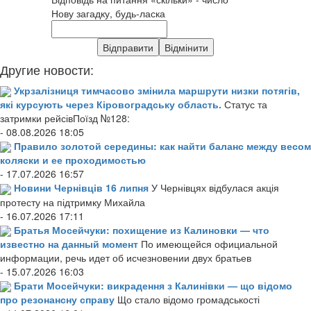
Нову загадку, будь-ласка
Другие новости:
Укрзалізниця тимчасово змінила маршрути низки потягів,
які курсують через Кіровоградську область.
Статус та
затримки рейсівПоїзд №128:
- 08.08.2026 18:05
Правило золотой середины: как найти баланс между весом
коляски и ее проходимостью
- 17.07.2026 16:57
Новини Чернівців 16 липня
У Чернівцях відбулася акція
протесту на підтримку Михайла
- 16.07.2026 17:11
Братья Мосейчуки: похищение из Калиновки — что
известно на данный момент
По имеющейся официальной
информации, речь идет об исчезновении двух братьев
- 15.07.2026 16:03
Брати Мосейчуки: викрадення з Калинівки — що відомо
про резонансну справу
Що стало відомо громадськості