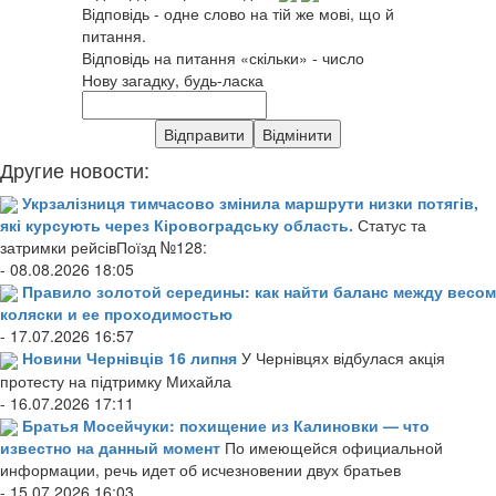
Відповідь - одне слово на тій же мові, що й
питання.
Відповідь на питання «скільки» - число
Нову загадку, будь-ласка
Другие новости:
Укрзалізниця тимчасово змінила маршрути низки потягів,
які курсують через Кіровоградську область.
Статус та
затримки рейсівПоїзд №128:
- 08.08.2026 18:05
Правило золотой середины: как найти баланс между весом
коляски и ее проходимостью
- 17.07.2026 16:57
Новини Чернівців 16 липня
У Чернівцях відбулася акція
протесту на підтримку Михайла
- 16.07.2026 17:11
Братья Мосейчуки: похищение из Калиновки — что
известно на данный момент
По имеющейся официальной
информации, речь идет об исчезновении двух братьев
- 15.07.2026 16:03