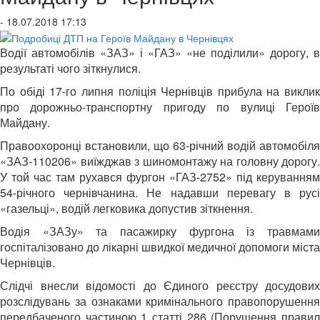
- 18.07.2018 17:13
Водії автомобілів «ЗАЗ» і «ГАЗ» «не поділили» дорогу, в
результаті чого зіткнулися.
По обіді 17-го липня поліція Чернівців прибула на виклик
про дорожньо-транспортну пригоду по вулиці Героїв
Майдану.
Правоохоронці встановили, що 63-річний водій автомобіля
«ЗАЗ-110206» виїжджав з шиномонтажу на головну дорогу.
У той час там рухався фургон «ГАЗ-2752» під керуванням
54-річного чернівчанина. Не надавши перевагу в русі
«газельці», водій легковика допустив зіткнення.
Водія «ЗАЗу» та пасажирку фургона із травмами
госпіталізовано до лікарні швидкої медичної допомоги міста
Чернівців.
Слідчі внесли відомості до Єдиного реєстру досудових
розслідувань за ознаками кримінального правопорушення
передбаченого частиною 1 статті 286 (Порушення правил