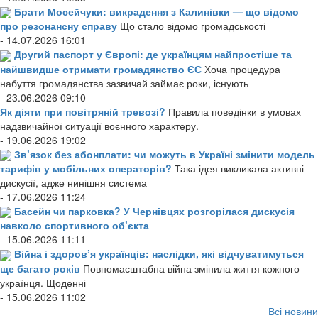
Брати Мосейчуки: викрадення з Калинівки — що відомо
про резонансну справу
Що стало відомо громадськості
- 14.07.2026 16:01
Другий паспорт у Європі: де українцям найпростіше та
найшвидше отримати громадянство ЄС
Хоча процедура
набуття громадянства зазвичай займає роки, існують
- 23.06.2026 09:10
Як діяти при повітряній тревозі?
Правила поведінки в умовах
надзвичайної ситуації воєнного характеру.
- 19.06.2026 19:02
Зв’язок без абонплати: чи можуть в Україні змінити модель
тарифів у мобільних операторів?
Така ідея викликала активні
дискусії, адже нинішня система
- 17.06.2026 11:24
Басейн чи парковка? У Чернівцях розгорілася дискусія
навколо спортивного об’єкта
- 15.06.2026 11:11
Війна і здоров’я українців: наслідки, які відчуватимуться
ще багато років
Повномасштабна війна змінила життя кожного
українця. Щоденні
- 15.06.2026 11:02
Всі новини