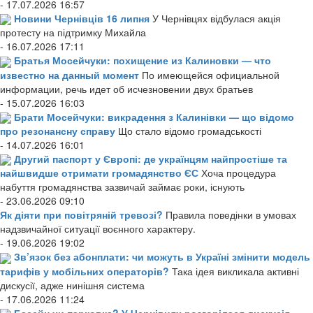
- 17.07.2026 16:57
Новини Чернівців 16 липня
У Чернівцях відбулася акція
протесту на підтримку Михайла
- 16.07.2026 17:11
Братья Мосейчуки: похищение из Калиновки — что
известно на данный момент
По имеющейся официальной
информации, речь идет об исчезновении двух братьев
- 15.07.2026 16:03
Брати Мосейчуки: викрадення з Калинівки — що відомо
про резонансну справу
Що стало відомо громадськості
- 14.07.2026 16:01
Другий паспорт у Європі: де українцям найпростіше та
найшвидше отримати громадянство ЄС
Хоча процедура
набуття громадянства зазвичай займає роки, існують
- 23.06.2026 09:10
Як діяти при повітряній тревозі?
Правила поведінки в умовах
надзвичайної ситуації воєнного характеру.
- 19.06.2026 19:02
Зв’язок без абонплати: чи можуть в Україні змінити модель
тарифів у мобільних операторів?
Така ідея викликала активні
дискусії, адже нинішня система
- 17.06.2026 11:24
Басейн чи парковка? У Чернівцях розгорілася дискусія