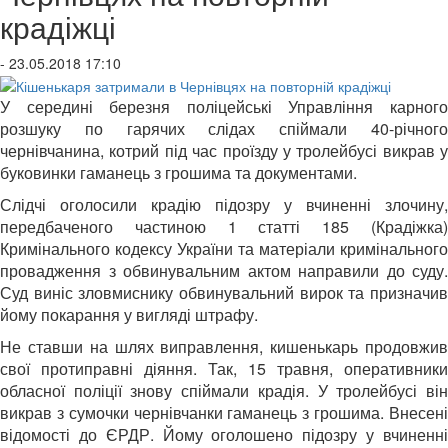
крадіжці
- 23.05.2018 17:10
У середині березня поліцейські Управління карного
розшуку по гарячих слідах спіймали 40-річного
чернівчанина, котрий під час проїзду у тролейбусі викрав у
буковинки гаманець з грошима та документами.
Слідчі оголосили крадію підозру у вчиненні злочину,
передбаченого частиною 1 статті 185 (Крадіжка)
Кримінального кодексу України та матеріали кримінального
провадження з обвинувальним актом направили до суду.
Суд виніс зловмиснику обвинувальний вирок та призначив
йому покарання у вигляді штрафу.
Не ставши на шлях виправлення, кишенькарь продовжив
свої протиправні діяння. Так, 15 травня, оперативники
обласної поліції знову спіймали крадія. У тролейбусі він
викрав з сумочки чернівчанки гаманець з грошима. Внесені
відомості до ЄРДР. Йому оголошено підозру у вчиненні