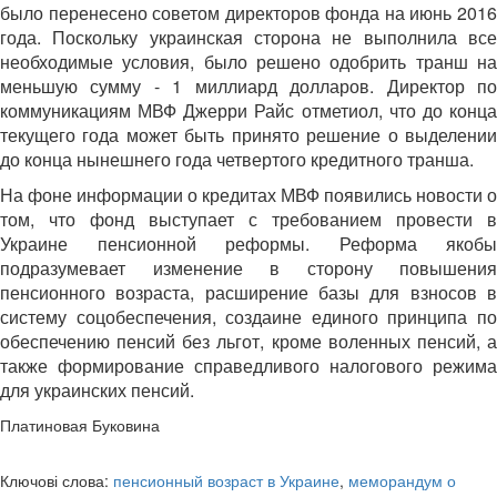
было перенесено советом директоров фонда на июнь 2016
года. Поскольку украинская сторона не выполнила все
необходимые условия, было решено одобрить транш на
меньшую сумму - 1 миллиард долларов. Директор по
коммуникациям МВФ Джерри Райс отметиол, что до конца
текущего года может быть принято решение о выделении
до конца нынешнего года четвертого кредитного транша.
На фоне информации о кредитах МВФ появились новости о
том, что фонд выступает с требованием провести в
Украине пенсионной реформы. Реформа якобы
подразумевает изменение в сторону повышения
пенсионного возраста, расширение базы для взносов в
систему соцобеспечения, создаине единого принципа по
обеспечению пенсий без льгот, кроме воленных пенсий, а
также формирование справедливого налогового режима
для украинских пенсий.
Платиновая Буковина
Ключові слова:
пенсионный возраст в Украине
,
меморандум о