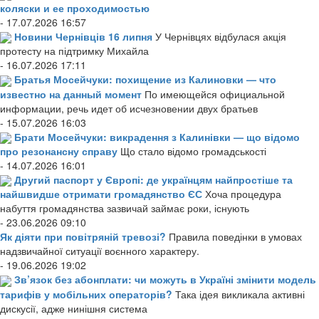
коляски и ее проходимостью
- 17.07.2026 16:57
Новини Чернівців 16 липня
У Чернівцях відбулася акція
протесту на підтримку Михайла
- 16.07.2026 17:11
Братья Мосейчуки: похищение из Калиновки — что
известно на данный момент
По имеющейся официальной
информации, речь идет об исчезновении двух братьев
- 15.07.2026 16:03
Брати Мосейчуки: викрадення з Калинівки — що відомо
про резонансну справу
Що стало відомо громадськості
- 14.07.2026 16:01
Другий паспорт у Європі: де українцям найпростіше та
найшвидше отримати громадянство ЄС
Хоча процедура
набуття громадянства зазвичай займає роки, існують
- 23.06.2026 09:10
Як діяти при повітряній тревозі?
Правила поведінки в умовах
надзвичайної ситуації воєнного характеру.
- 19.06.2026 19:02
Зв’язок без абонплати: чи можуть в Україні змінити модель
тарифів у мобільних операторів?
Така ідея викликала активні
дискусії, адже нинішня система