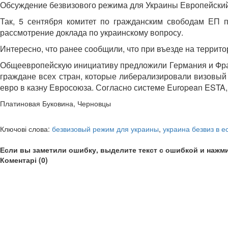
Обсуждение безвизового режима для Украины Европейский
Так, 5 сентября комитет по гражданским свободам ЕП 
рассмотрение доклада по украинскому вопросу.
Интересно, что ранее сообщили, что при въезде на террит
Общеевропейскую инициативу предложили Германия и Франц
граждане всех стран, которые либерализировали визовый
евро в казну Евросоюза. Согласно системе European ESTA,
Платиновая Буковина, Черновцы
Ключові слова:
безвизовый режим для украины
,
украина безвиз в е
Если вы заметили ошибку, выделите текст с ошибкой и нажми
Коментарі (0)