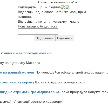
Символів залишилося:
із
Підтвердіть, що Ви людина
Відповідь - одне слово на тій же мові, що й
питання.
Відповідь на питання «скільки» - число
Нову загадку, будь-ласка
 коляски и ее проходимостью
сту на підтримку Михайла
но на данный момент
По имеющейся официальной информации, реч
о резонансну справу
Що стало відомо громадськості
айшвидше отримати громадянство ЄС
Хоча процедура набуття гром
звичайної ситуації воєнного характеру.