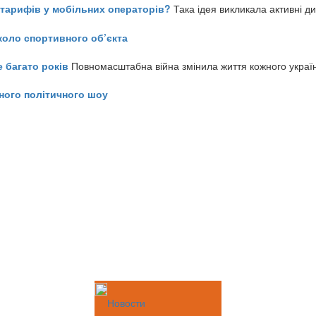
ь тарифів у мобільних операторів?
Така ідея викликала активні д
коло спортивного об’єкта
е багато років
Повномасштабна війна змінила життя кожного украї
ного політичного шоу
Новости