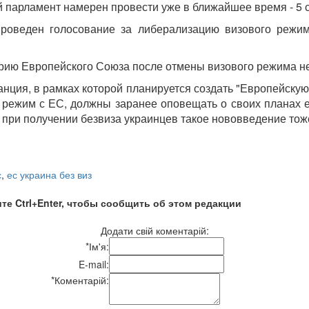
 парламент намерен провести уже в ближайшее время - 5 
проведен голосование за либерализацию визового режим
орию Европейского Союза после отмены визового режима не
ия, в рамках которой планируется создать "Европейскую 
 режим с ЕС, должны заранее оповещать о своих планах е
 при получении безвиза украинцев такое нововведение тоже
с
,
ес украина без виз
те Ctrl+Enter, чтобы сообщить об этом редакции
Додати свій коментарій:
*
Ім'я:
E-mail:
*
Коментарій: