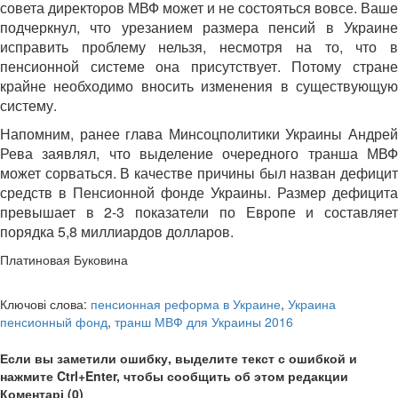
совета директоров МВФ может и не состояться вовсе. Ваше
подчеркнул, что урезанием размера пенсий в Украине
исправить проблему нельзя, несмотря на то, что в
пенсионной системе она присутствует. Потому стране
крайне необходимо вносить изменения в существующую
систему.
Напомним, ранее глава Минсоцполитики Украины Андрей
Рева заявлял, что выделение очередного транша МВФ
может сорваться. В качестве причины был назван дефицит
средств в Пенсионной фонде Украины. Размер дефицита
превышает в 2-3 показатели по Европе и составляет
порядка 5,8 миллиардов долларов.
Платиновая Буковина
Ключові слова:
пенсионная реформа в Украине
,
Украина
пенсионный фонд
,
транш МВФ для Украины 2016
Если вы заметили ошибку, выделите текст с ошибкой и
нажмите Ctrl+Enter, чтобы сообщить об этом редакции
Коментарі (0)