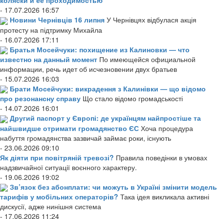
коляски и ее проходимостью
- 17.07.2026 16:57
Новини Чернівців 16 липня
У Чернівцях відбулася акція
протесту на підтримку Михайла
- 16.07.2026 17:11
Братья Мосейчуки: похищение из Калиновки — что
известно на данный момент
По имеющейся официальной
информации, речь идет об исчезновении двух братьев
- 15.07.2026 16:03
Брати Мосейчуки: викрадення з Калинівки — що відомо
про резонансну справу
Що стало відомо громадськості
- 14.07.2026 16:01
Другий паспорт у Європі: де українцям найпростіше та
найшвидше отримати громадянство ЄС
Хоча процедура
набуття громадянства зазвичай займає роки, існують
- 23.06.2026 09:10
Як діяти при повітряній тревозі?
Правила поведінки в умовах
надзвичайної ситуації воєнного характеру.
- 19.06.2026 19:02
Зв’язок без абонплати: чи можуть в Україні змінити модель
тарифів у мобільних операторів?
Така ідея викликала активні
дискусії, адже нинішня система
- 17.06.2026 11:24