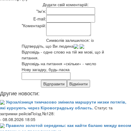
Додати свій коментарій:
*
Ім'я:
E-mail:
*
Коментарій:
Символів залишилося:
із
Підтвердіть, що Ви людина
Відповідь - одне слово на тій же мові, що й
питання.
Відповідь на питання «скільки» - число
Нову загадку, будь-ласка
Другие новости:
Укрзалізниця тимчасово змінила маршрути низки потягів,
які курсують через Кіровоградську область.
Статус та
затримки рейсівПоїзд №128:
- 08.08.2026 18:05
Правило золотой середины: как найти баланс между весом