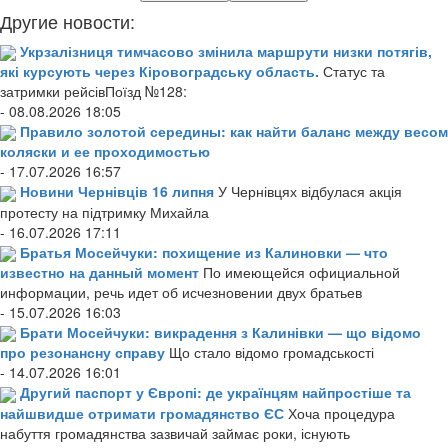
Другие новости:
Укрзалізниця тимчасово змінила маршрути низки потягів,
які курсують через Кіровоградську область.
Статус та
затримки рейсівПоїзд №128:
- 08.08.2026 18:05
Правило золотой середины: как найти баланс между весом
коляски и ее проходимостью
- 17.07.2026 16:57
Новини Чернівців 16 липня
У Чернівцях відбулася акція
протесту на підтримку Михайла
- 16.07.2026 17:11
Братья Мосейчуки: похищение из Калиновки — что
известно на данный момент
По имеющейся официальной
информации, речь идет об исчезновении двух братьев
- 15.07.2026 16:03
Брати Мосейчуки: викрадення з Калинівки — що відомо
про резонансну справу
Що стало відомо громадськості
- 14.07.2026 16:01
Другий паспорт у Європі: де українцям найпростіше та
найшвидше отримати громадянство ЄС
Хоча процедура
набуття громадянства зазвичай займає роки, існують