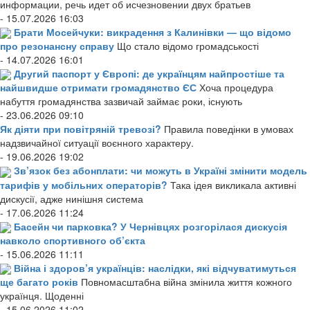
информации, речь идет об исчезновении двух братьев
- 15.07.2026 16:03
Брати Мосейчуки: викрадення з Калинівки — що відомо
про резонансну справу
Що стало відомо громадськості
- 14.07.2026 16:01
Другий паспорт у Європі: де українцям найпростіше та
найшвидше отримати громадянство ЄС
Хоча процедура
набуття громадянства зазвичай займає роки, існують
- 23.06.2026 09:10
Як діяти при повітряній тревозі?
Правила поведінки в умовах
надзвичайної ситуації воєнного характеру.
- 19.06.2026 19:02
Зв’язок без абонплати: чи можуть в Україні змінити модель
тарифів у мобільних операторів?
Така ідея викликала активні
дискусії, адже нинішня система
- 17.06.2026 11:24
Басейн чи парковка? У Чернівцях розгорілася дискусія
навколо спортивного об’єкта
- 15.06.2026 11:11
Війна і здоров’я українців: наслідки, які відчуватимуться
ще багато років
Повномасштабна війна змінила життя кожного
українця. Щоденні
- 15.06.2026 11:02