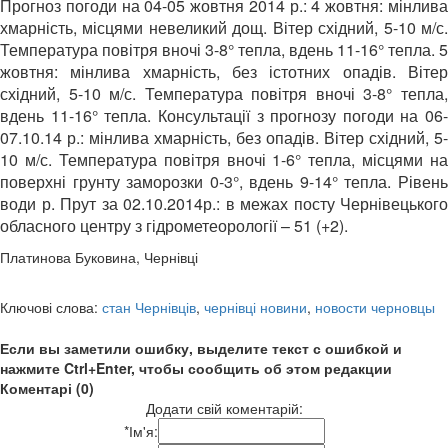
Прогноз погоди на 04-05 жовтня 2014 р.: 4 жовтня: мінлива
хмарність, місцями невеликий дощ. Вітер східний, 5-10 м/с.
Температура повітря вночі 3-8° тепла, вдень 11-16° тепла. 5
жовтня: мінлива хмарність, без істотних опадів. Вітер
східний, 5-10 м/с. Температура повітря вночі 3-8° тепла,
вдень 11-16° тепла. Консультації з прогнозу погоди на 06-
07.10.14 р.: мінлива хмарність, без опадів. Вітер східний, 5-
10 м/с. Температура повітря вночі 1-6° тепла, місцями на
поверхні грунту заморозки 0-3°, вдень 9-14° тепла. Рівень
води р. Прут за 02.10.2014р.: в межах посту Чернівецького
обласного центру з гідрометеорології – 51 (+2).
Платинова Буковина, Чернівці
Ключові слова:
стан Чернівців
,
чернівці новини
,
новости черновцы
Если вы заметили ошибку, выделите текст с ошибкой и
нажмите Ctrl+Enter, чтобы сообщить об этом редакции
Коментарі (0)
Додати свій коментарій:
*
Ім'я: