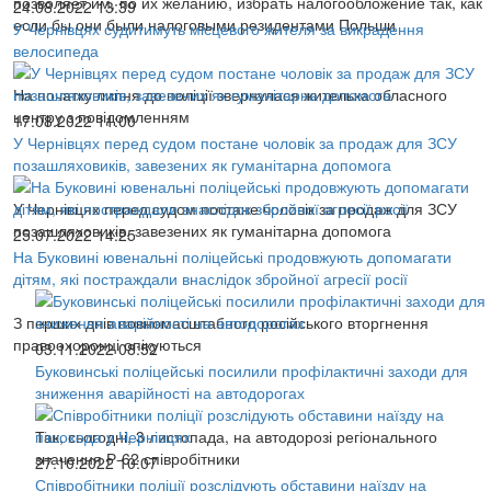
позволяет им, по их желанию, избрать налогообложение так, как
24.08.2022 13:39
если бы они были налоговыми резидентами Польши
У Чернівцях судитимуть місцевого жителя за викрадення
велосипеда
На початку липня до поліції звернулася жителька обласного
центру з повідомленням
17.08.2022 11:00
У Чернівцях перед судом постане чоловік за продаж для ЗСУ
позашляховиків, завезених як гуманітарна допомога
У Чернівцях перед судом постане чоловік за продаж для ЗСУ
позашляховиків, завезених як гуманітарна допомога
25.07.2022 14:25
На Буковині ювенальні поліцейські продовжують допомагати
дітям, які постраждали внаслідок збройної агресії росії
З перших днів повномасштабного російського вторгнення
правоохоронці опікуються
03.11.2022 08:52
Буковинські поліцейські посилили профілактичні заходи для
зниження аварійності на автодорогах
Так, сьогодні, 3 листопада, на автодорозі регіонального
значення Р-62 співробітники
27.10.2022 10:07
Співробітники поліції розслідують обставини наїзду на