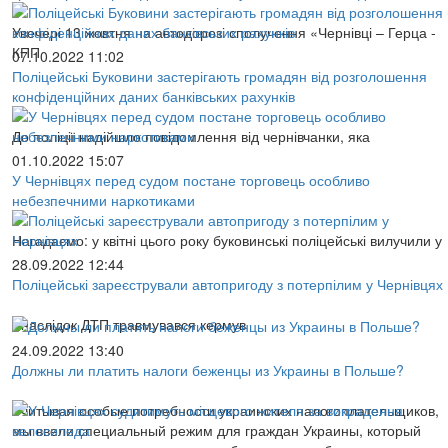
Увечері 13 жовтня на автодорозі сполучення «Чернівці – Герца -
КПП
07.10.2022 11:02
Поліцейські Буковини застерігають громадян від розголошення
конфіденційних даних банківських рахунків
До поліції надійшло повідомлення від чернівчанки, яка
01.10.2022 15:07
У Чернівцях перед судом постане торговець особливо
небезпечними наркотиками
Нагадаємо: у квітні цього року буковинські поліцейські вилучили у
28.09.2022 12:44
Поліцейські зареєстрували автопригоду з потерпілим у Чернівцях
Внаслідок ДТП травмувався кермув
24.09.2022 13:40
Должны ли платить налоги беженцы из Украины в Польше?
Учитывая особые потребности украинских налогоплательщиков,
мы ввели специальный режим для граждан Украины, который