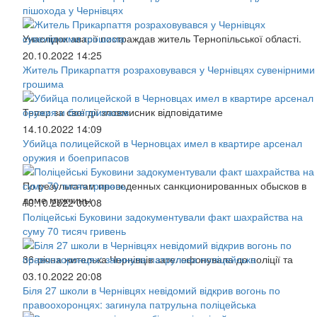
пішохода у Чернівцях
Унаслідок аварії постраждав житель Тернопільської області.
20.10.2022 14:25
Житель Прикарпаття розраховувався у Чернівцях сувенірними
грошима
Тепер за свої дії зловмисник відповідатиме
14.10.2022 14:09
Убийца полицейской в Черновцах имел в квартире арсенал
оружия и боеприпасов
По результатам проведенных санкционированных обысков в
доме мужчины
10.10.2022 00:08
Поліцейські Буковини задокументували факт шахрайства на
суму 70 тисяч гривень
36-річна жителька Чернівців зателефонувала до поліції та
03.10.2022 20:08
Біля 27 школи в Чернівцях невідомий відкрив вогонь по
правоохоронцях: загинула патрульна поліцейська