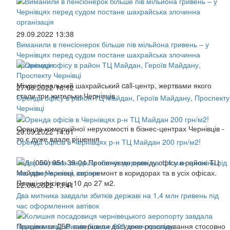
29.09.2022 13:38
Виманили в пенсіонерок більше пів мільйона гривень – у
Чернівцях перед судом постане шахрайська злочинна
організація
Міжрегіональний шахрайський call-центр, жертвами якого
27.09.2022 16:12
стали три жительки Чернівців
Оренда офісу в район ТЦ Майдан, Героїв Майдану, Проспекту
Чернівці
Оренда комерційної нерухомості в бізнес-центрах Чернівців -
20.09.2022 14:01
то є дуже вдале рішення
Оренда офісів в Чернівцях р-н ТЦ Майдан 200 грн/м2!
Тел. (050) 951-39-04 Пропонуємо оренду офісу в районі ТЦ
Майдан Чернівці, євроремонт в коридорах та в усіх офісах.
Площі офісів від 10 до 27 м2.
22.08.2022 13:41
Два митника завдали збитків державі на 1,4 млн гривень під
час оформлення автівок
Працівники ДБР завершили досудове розслідування стосовно