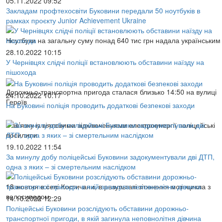
05.11.2022 09:52
Закладам профтехосвіти Буковини передали 50 ноутбуків в
рамках проєкту Junior Achievement Ukraine
Ноутбуки на загальну суму понад 640 тис грн надала українським
28.10.2022 10:15
У Чернівцях слідчі поліції встановлюють обставини наїзду на
пішохода
Дорожньо-транспортна пригода сталася близько 14:50 на вулиці
24.10.2022 10:17
Героїв
На Буковині поліція проводить додаткові безпекові заходи
У зв’язку із віяловими відключеннями електроенергії поліцейські
посилили
19.10.2022 11:54
За минулу добу поліцейські Буковини задокументували дві ДТП,
одна з яких – зі смертельним наслідком
18 жовтня в селі Костичани, в результаті зіткнення мотоцикла з
велосипедом
14.10.2022 12:29
Поліцейські Буковини розслідують обставини дорожньо-
транспортної пригоди, в якій загинула неповнолітня дівчина