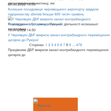
двох працівників митниці, які
05.08.2022 16:09
Колишня посадовиця чернівецького аеропорту завдала
підприємству збитків більше 600 тисяч гривень
Розслідуючи обставини злочинної діяльності колишньої
посадовиці
18.07.2022 14:50
У Чернівцях ДБР викрило канал контрабандного переміщення
цигарок до Румунії
Сторінки:
1
2
3
4
5
6
7
8
9
...
479
Працівники ДБР викрили канал контрабандного переміщення
цигарок до
Новости