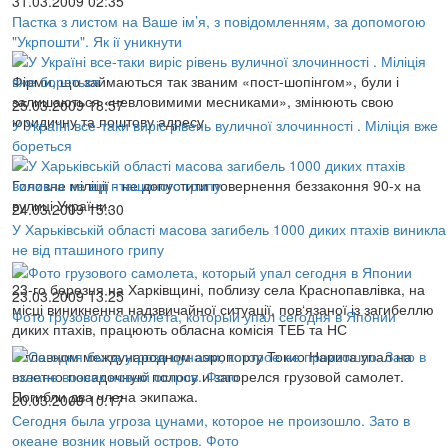
31.03.2009 02:35
Пастка з листом на Ваше ім’я, з повідомленням, за допомогою
"Укрпошти". Як ії уникнути
Фірми, що займаються так званим «пост-шопінгом», були і
залишаються «невловимими месниками», змінюють свою
25.03.2009 18:57
юридичну та поштову адресу
У Україні все-таки виріс рівень вуличної злочинності . Міліція вже
бореться
Головне міліції - не допустити повернення беззаконня 90-х на
вулиці України.
24.03.2009 15:30
У Харьківській області масова загибель 1000 диких птахів виникла
не від пташиного грипу
23-го березня на Харківщині, поблизу села Краснопавлівка, на
23.03.2009 13:25
місці виникнення надзвичайної ситуації, пов‘язаної із загибеллю
Фото грузового самолета, который упал сегодня в Японии
диких птахів, працюють обласна комісія ТЕБ та НС
В главном международном аэропорту Токио Нарита упал на
взлетно-посадочную полосу и загорелся грузовой самолет.
Погибли два члена экипажа.
20.03.2009 10:17
Сегодня была угроза цунами, которое не произошло. Зато в
океане возник новый остров. Фото