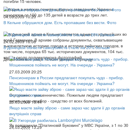
погибли 15 человек.
Сегодня в женских пенитенциарных заведениях Украины
находятся от 100 до 135 детей в возрасте до трех лет.
04.03.2009 10:20
В Кельне обрушился дом. Есть пропавшие без вести. Фото
Исторический архив в Кельне является одним из крупнейших во
всей Германии. В архиве собраны документы, охватывающие
24.02.2009 16:08
тысячелетнюю историю города и истории рейнских городов, в
В Донецкой области самоубийств стало на 20% больше
том числе, порядка 65 тыс. исторических документов, 104 тыс.
карт и около полумиллиона фотографий.
Депрессия все чаще толкает дончан к суициду
27.03.2009 20:25
Пенсионерам в России предлагают покупать чудо - прибор.
Мошенников поймать не могут. На очереди - Украина?
Осторожно - мошенничество. Пожилым людям предлагают
купить чудо-прибор - средство от всех болезней.
25.03.2009 18:44
Якщо маєте зайву зброю - саме зараз час здати ії до органів
внутрішніх справ
Як повідомили "Платиновій Буковині" у МВС України, з 1 по З0
24.03.2009 13:29