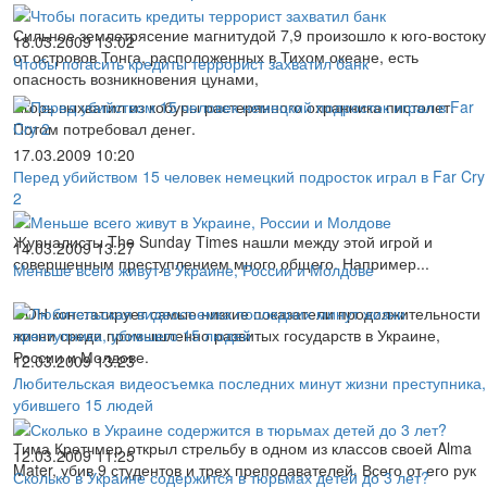
Сильное землетрясение магнитудой 7,9 произошло к юго-востоку
18.03.2009 13:02
от островов Тонга, расположенных в Тихом океане, есть
Чтобы погасить кредиты террорист захватил банк
опасность возникновения цунами,
Игорь выхватил из кобуры растерянного охранника пистолет.
Потом потребовал денег.
17.03.2009 10:20
Перед убийством 15 человек немецкий подросток играл в Far Cry
2
Журналисты The Sunday Times нашли между этой игрой и
14.03.2009 13:27
совершенным преступлением много общего. Например...
Меньше всего живут в Украине, России и Молдове
ООН констатирует самые низкие показатели продолжительности
жизни среди промышленно развитых государств в Украине,
России и Молдове.
12.03.2009 13:23
Любительская видеосъемка последних минут жизни преступника,
убившего 15 людей
Тима Кретчмер открыл стрельбу в одном из классов своей Alma
12.03.2009 11:25
Mater, убив 9 студентов и трех преподавателей. Всего от его рук
Сколько в Украине содержится в тюрьмах детей до 3 лет?