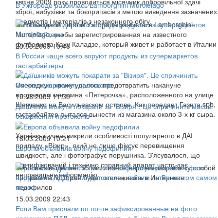
квітня 2009 року проводиться місячник добровільної здачі
В Ужгороде разбилась Lamborghini Murcielago
зброї, вибухівки та боєприпасів з метою виведення зазначених
предметів і матеріалів з незаконного обігу.
На объездной дороге Ужгорода разбилась Lamborghini
Murcielago, якобы зарегистрированная на известного
футболиста Каху Каладзе, который живет и работает в Италии
23.03.2009 10:48
В России чаще всего воруют продукты из супермаркетов
гастарбайтеры
Очередную кражу удалось предотвратить накануне
продавцам магазина «Пятерочка», расположенного на улице
19.03.2009 11:30
Шевченко на Васильевском острове. Как передает Газета.spb,
Даїшників можуть покарати за "Візиря". Це спричинить масові
гастарбайтер пытался вынести из магазина около 3-х кг сыра.
оскарження протоколів
Харківські учені викрили особливості популярного в ДАІ
18.03.2009 10:21
приладу «Візир», який не лише фіксує перевищення
Европа объявила войну педофилии
швидкості, але і фотографує порушника. З'ясувалося, що
сертифікований і технічно справний апарат часто дає
Евросоюз выделяет 55 миллионов евро на разработку особой
неправильну інформацію.
программы, которая будет отслеживать в Интернете
педофилов
15.03.2009 22:43
Если Вам прислали по почте зафиксированные на фото
нарушения ПДД, стоит вспомнить, а были ли Вы на том самом