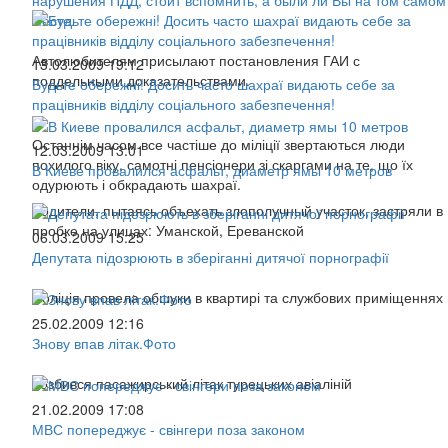
месте.
Автолюбителям присылают постановления ГАИ с
13.03.2009 19:12
поддельными доказательствами.
Будьте обережні! Досить часто шахраї видають себе за
працівників відділу соціального забезпечення!
Останнім часом все частіше до міліції звертаються люди
12.03.2009 13:01
похилого віку, самотні пенсіонери зі скаргами на те, що їх
В Киеве провалился асфальт, диаметр ямы 10 метров
одурюють і обкрадають шахраї.
Водители, пытаясь объехать злополучный участок, застряли в
пробке на улицах: Уманской, Ереванской
06.03.2009 15:25
Депутата підозрюють в зберіганні дитячої порнографії
Поліція провела обшуки в квартирі та службових приміщеннях
25.02.2009 12:16
Знову впав літак.Фото
Розбився пасажирський літак турецьких авіаліній
21.02.2009 17:08
МВС попереджує - свінгери поза законом