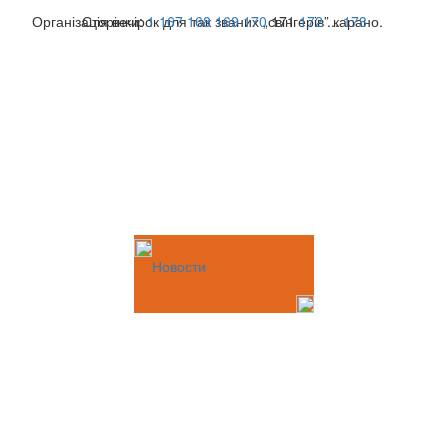
Організація вечірок для так званих „свінгерів” карано.
Сторінки:
1
167
168
169
170
171
172
...
173
Новости